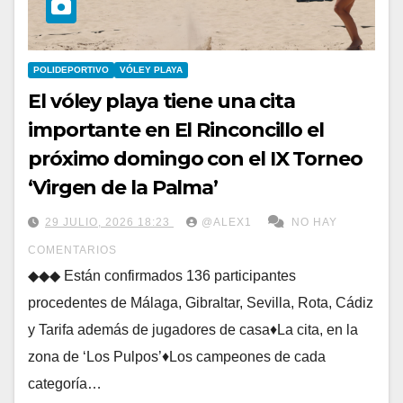
POLIDEPORTIVO
VÓLEY PLAYA
El vóley playa tiene una cita
importante en El Rinconcillo el
próximo domingo con el IX Torneo
‘Virgen de la Palma’
29 JULIO, 2026 18:23
@ALEX1
NO HAY
COMENTARIOS
◆◆◆ Están confirmados 136 participantes
procedentes de Málaga, Gibraltar, Sevilla, Rota, Cádiz
y Tarifa además de jugadores de casa♦La cita, en la
zona de ‘Los Pulpos’♦Los campeones de cada
categoría…