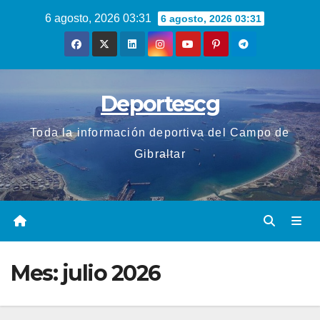
Saltar
6 agosto, 2026 03:31
6 agosto, 2026 03:31
al
contenido
Deportescg
Toda la información deportiva del Campo de
Gibraltar
Mes:
julio 2026