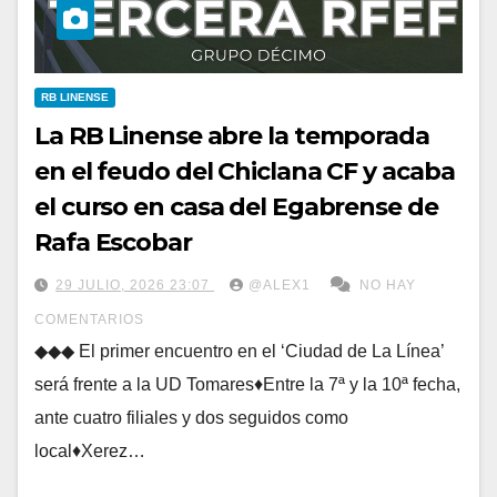
RB LINENSE
La RB Linense abre la temporada
en el feudo del Chiclana CF y acaba
el curso en casa del Egabrense de
Rafa Escobar
29 JULIO, 2026 23:07
@ALEX1
NO HAY
COMENTARIOS
◆◆◆ El primer encuentro en el ‘Ciudad de La Línea’
será frente a la UD Tomares♦Entre la 7ª y la 10ª fecha,
ante cuatro filiales y dos seguidos como
local♦Xerez…