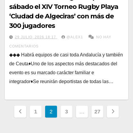
sábado el XIV Torneo Rugby Playa
‘Ciudad de Algeciras’ con más de
300 jugadores
29 JULIO, 2026 18:17
@ALEX1
NO HAY
COMENTARIOS
◆◆◆ Habrá equipos de casi toda Andalucía y también
de Ceuta♦Uno de los aspectos más destacados del
evento es su marcado carácter familiar e
integrador♦Se reunirán deportistas de todas las…
Paginación
1
2
3
…
27
de