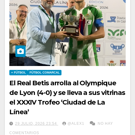
+ FÚTBOL
FÚTBOL COMARCAL
El Real Betis arrolla al Olympique
de Lyon (4-0) y se lleva a sus vitrinas
el XXXIV Trofeo ‘Ciudad de La
Línea’
29 JULIO, 2026 23:54
@ALEX1
NO HAY
COMENTARIOS