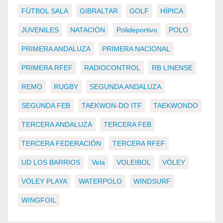
FÚTBOL SALA
GIBRALTAR
GOLF
HÍPICA
JUVENILES
NATACIÓN
Polideportivo
POLO
PRIMERA ANDALUZA
PRIMERA NACIONAL
PRIMERA RFEF
RADIOCONTROL
RB LINENSE
REMO
RUGBY
SEGUNDA ANDALUZA
SEGUNDA FEB
TAEKWON-DO ITF
TAEKWONDO
TERCERA ANDALUZA
TERCERA FEB
TERCERA FEDERACIÓN
TERCERA RFEF
UD LOS BARRIOS
Vela
VOLEIBOL
VÓLEY
VÓLEY PLAYA
WATERPOLO
WINDSURF
WINGFOIL