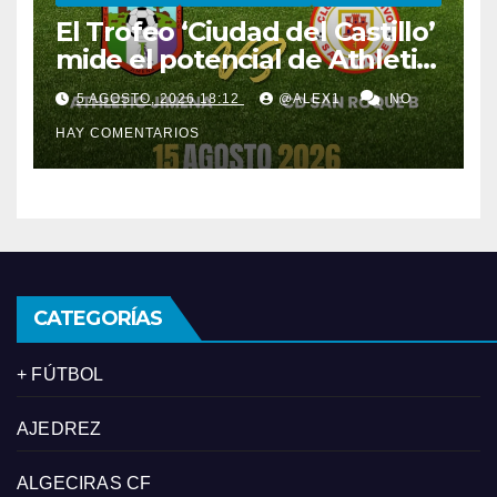
El Trofeo ‘Ciudad del Castillo’
mide el potencial de Athletic
Jimena y del nuevo filial del
5 AGOSTO, 2026 18:12
@ALEX1
NO
Club Deportivo San Roque
HAY COMENTARIOS
CATEGORÍAS
+ FÚTBOL
AJEDREZ
ALGECIRAS CF