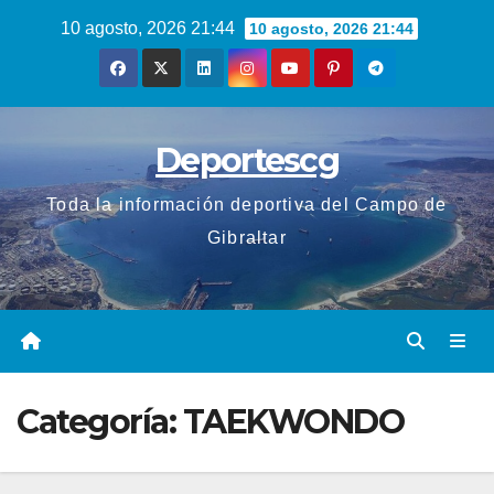
Saltar
10 agosto, 2026 21:44
10 agosto, 2026 21:44
al
contenido
Deportescg
Toda la información deportiva del Campo de
Gibraltar
Categoría:
TAEKWONDO