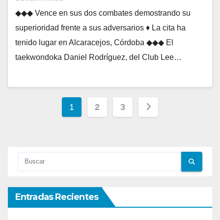
◆◆◆ Vence en sus dos combates demostrando su
superioridad frente a sus adversarios ♦ La cita ha
tenido lugar en Alcaracejos, Córdoba ◆◆◆ El
taekwondoka Daniel Rodríguez, del Club Lee…
Paginación
1
2
3
de
entradas
Entradas Recientes