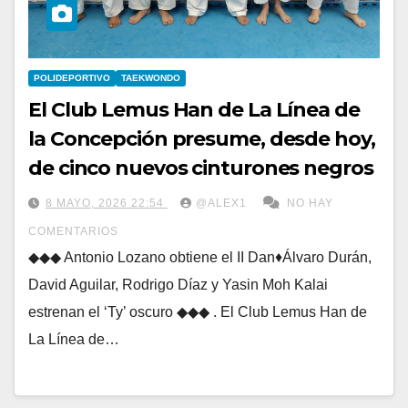
POLIDEPORTIVO
TAEKWONDO
El Club Lemus Han de La Línea de
la Concepción presume, desde hoy,
de cinco nuevos cinturones negros
8 MAYO, 2026 22:54
@ALEX1
NO HAY
COMENTARIOS
◆◆◆ Antonio Lozano obtiene el II Dan♦Álvaro Durán,
David Aguilar, Rodrigo Díaz y Yasin Moh Kalai
estrenan el ‘Ty’ oscuro ◆◆◆ . El Club Lemus Han de
La Línea de…