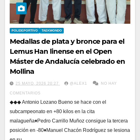
POLIDEPORTIVO
TAEKWONDO
Medallas de plata y bronce para el
Lemus Han linense en el Open
Máster de Andalucía celebrado en
Mollina
25 MAYO, 2026 20:27
@ALEX1
NO HAY
COMENTARIOS
◆◆◆ Antonio Lozano Bueno se hace con el
subcampeonato en +80 kilos en la cita
malagueña♦Pedro Carrillo Muñoz consigue la tercera
posición en -80♦Manuel Chacón Rodríguez se lesiona
en su…