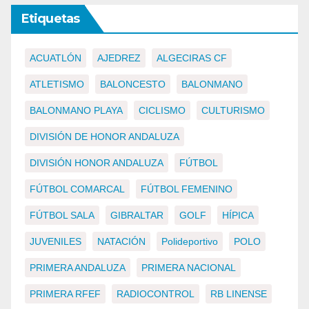
Etiquetas
ACUATLÓN
AJEDREZ
ALGECIRAS CF
ATLETISMO
BALONCESTO
BALONMANO
BALONMANO PLAYA
CICLISMO
CULTURISMO
DIVISIÓN DE HONOR ANDALUZA
DIVISIÓN HONOR ANDALUZA
FÚTBOL
FÚTBOL COMARCAL
FÚTBOL FEMENINO
FÚTBOL SALA
GIBRALTAR
GOLF
HÍPICA
JUVENILES
NATACIÓN
Polideportivo
POLO
PRIMERA ANDALUZA
PRIMERA NACIONAL
PRIMERA RFEF
RADIOCONTROL
RB LINENSE