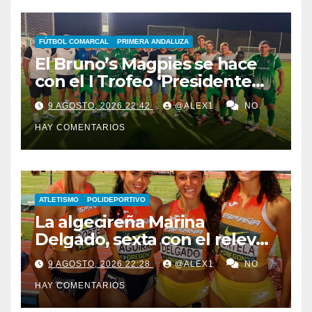
FÚTBOL COMARCAL
PRIMERA ANDALUZA
El Bruno’s Magpies se hace
con el I Trofeo ‘Presidente
Javier Chacón’ ante AD
9 AGOSTO, 2026 22:42
@ALEX1
NO
Taraguilla y el juvenil del
HAY COMENTARIOS
Cádiz CV
ATLETISMO
POLIDEPORTIVO
La algecireña Marina
Delgado, sexta con el relevo
4×100 femenino español en
9 AGOSTO, 2026 22:28
@ALEX1
NO
el Mundial Sub-20 de Eugene
HAY COMENTARIOS