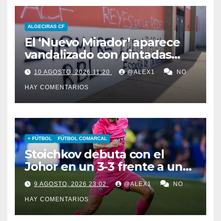
ALGECIRAS CF
El ‘Nuevo Mirador’ aparece
vandalizado con pintadas
contra el Algeciras CF y en
10 AGOSTO, 2026 11:20
@ALEX1
NO
favor de la Real Balompédica
HAY COMENTARIOS
Linense
+ FÚTBOL
FÚTBOL COMARCAL
Stoichkov debuta con el
Johor en un 3-3 frente a un
Chelsea de Xabi Alonso… que
9 AGOSTO, 2026 23:02
@ALEX1
NO
iguala gracias al algecireño
HAY COMENTARIOS
Glauder