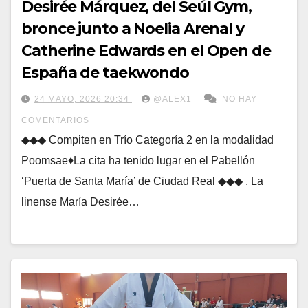
Desirée Márquez, del Seúl Gym,
bronce junto a Noelia Arenal y
Catherine Edwards en el Open de
España de taekwondo
24 MAYO, 2026 20:34
@ALEX1
NO HAY
COMENTARIOS
◆◆◆ Compiten en Trío Categoría 2 en la modalidad
Poomsae♦La cita ha tenido lugar en el Pabellón
‘Puerta de Santa María’ de Ciudad Real ◆◆◆ . La
linense María Desirée…