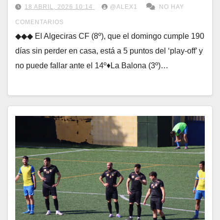
18 ABRIL, 2026 10:14
@ALEX1
NO HAY
COMENTARIOS
◆◆◆ El Algeciras CF (8º), que el domingo cumple 190
días sin perder en casa, está a 5 puntos del ‘play-off’ y
no puede fallar ante el 14º♦La Balona (3º)…