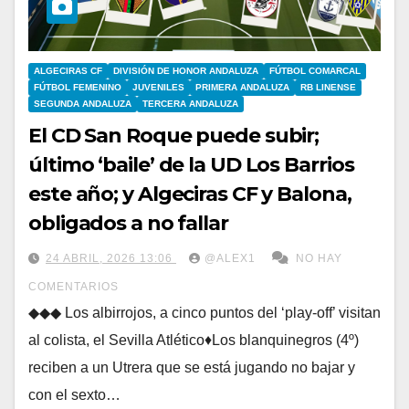
ALGECIRAS CF
DIVISIÓN DE HONOR ANDALUZA
FÚTBOL COMARCAL
FÚTBOL FEMENINO
JUVENILES
PRIMERA ANDALUZA
RB LINENSE
SEGUNDA ANDALUZA
TERCERA ANDALUZA
El CD San Roque puede subir;
último ‘baile’ de la UD Los Barrios
este año; y Algeciras CF y Balona,
obligados a no fallar
24 ABRIL, 2026 13:06
@ALEX1
NO HAY
COMENTARIOS
◆◆◆ Los albirrojos, a cinco puntos del ‘play-off’ visitan
al colista, el Sevilla Atlético♦Los blanquinegros (4º)
reciben a un Utrera que se está jugando no bajar y
con el sexto…