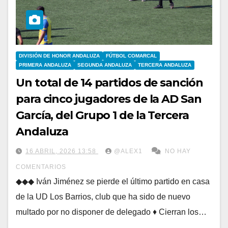
DIVISIÓN DE HONOR ANDALUZA
FÚTBOL COMARCAL
PRIMERA ANDALUZA
SEGUNDA ANDALUZA
TERCERA ANDALUZA
Un total de 14 partidos de sanción
para cinco jugadores de la AD San
García, del Grupo 1 de la Tercera
Andaluza
16 ABRIL, 2026 13:58
@ALEX1
NO HAY
COMENTARIOS
◆◆◆ Iván Jiménez se pierde el último partido en casa
de la UD Los Barrios, club que ha sido de nuevo
multado por no disponer de delegado ♦ Cierran los…