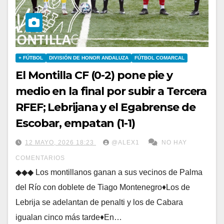
+ FÚTBOL
DIVISIÓN DE HONOR ANDALUZA
FÚTBOL COMARCAL
El Montilla CF (0-2) pone pie y
medio en la final por subir a Tercera
RFEF; Lebrijana y el Egabrense de
Escobar, empatan (1-1)
12 MAYO, 2026 18:23
@ALEX1
NO HAY
COMENTARIOS
◆◆◆ Los montillanos ganan a sus vecinos de Palma
del Río con doblete de Tiago Montenegro♦Los de
Lebrija se adelantan de penalti y los de Cabara
igualan cinco más tarde♦En…