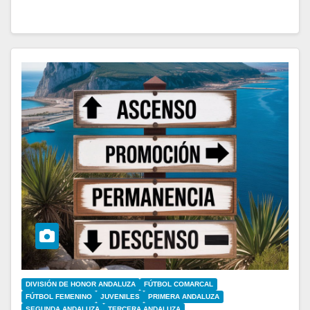
DIVISIÓN DE HONOR ANDALUZA
FÚTBOL COMARCAL
FÚTBOL FEMENINO
JUVENILES
PRIMERA ANDALUZA
SEGUNDA ANDALUZA
TERCERA ANDALUZA