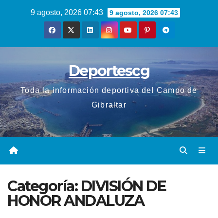
Saltar
9 agosto, 2026 07:43
9 agosto, 2026 07:43
al
contenido
Deportescg
Toda la información deportiva del Campo de
Gibraltar
Categoría:
DIVISIÓN DE
HONOR ANDALUZA