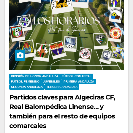
DIVISIÓN DE HONOR ANDALUZA
FÚTBOL COMARCAL
FÚTBOL FEMENINO
JUVENILES
PRIMERA ANDALUZA
SEGUNDA ANDALUZA
TERCERA ANDALUZA
Partidos claves para Algeciras CF,
Real Balompédica Linense… y
también para el resto de equipos
comarcales