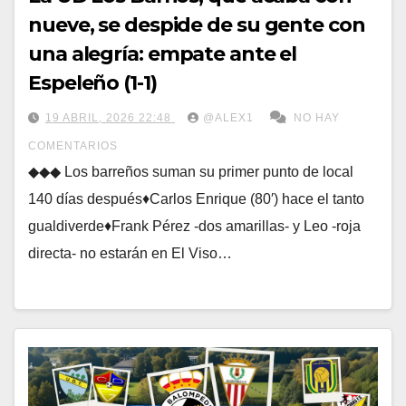
nueve, se despide de su gente con
una alegría: empate ante el
Espeleño (1-1)
19 ABRIL, 2026 22:48
@ALEX1
NO HAY
COMENTARIOS
◆◆◆ Los barreños suman su primer punto de local
140 días después♦Carlos Enrique (80′) hace el tanto
gualdiverde♦Frank Pérez -dos amarillas- y Leo -roja
directa- no estarán en El Viso…