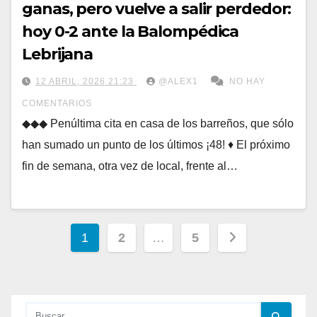
ganas, pero vuelve a salir perdedor:
hoy 0-2 ante la Balompédica
Lebrijana
12 ABRIL, 2026 21:23
@ALEX1
NO HAY
COMENTARIOS
◆◆◆ Penúltima cita en casa de los barreños, que sólo
han sumado un punto de los últimos ¡48! ♦ El próximo
fin de semana, otra vez de local, frente al…
Paginación
1
2
…
5
de
entradas