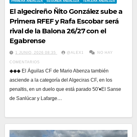
PRIMERA ANDALUZA
SEGUNDA ANDALUZA
TERCERA ANDALUZA
El algecireño Ñito González sube a
Primera RFEF y Rafa Escobar será
rival de la Balona 26/27 con el
Egabrense
1 JUNIO, 2026 08:35
@ALEX1
NO HAY
COMENTARIOS
◆◆◆ El Águilas CF de Mario Abenza también
asciende a la categoría del Algeciras CF, en los
penaltis, en un duelo que está parado 50′♦El Sanse
de Sanlúcar y Lafarge…