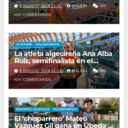
finalista con el relevo 4×100
8 AGOSTO, 2026 21:32
@ALEX1
NO
en el Campeonato del
HAY COMENTARIOS
Mundo Sub-20
ATLETISMO
POLIDEPORTIVO
La atleta algecireña Ana Alba
Ruiz, semifinalista en el
Mundial Sub-20 con el relevo
8 AGOSTO, 2026 21:13
@ALEX1
NO
4×400 femenino
HAY COMENTARIOS
DEPORTES ACUÁTICOS
POLIDEPORTIVO
El ‘chisparrero’ Mateo
Vázquez Gil gana en Úbeda y