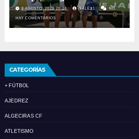
se proclama subcampeón de
8 AGOSTO, 2026 20:26
@ALEX1
NO
Andalucía de acuatlón
HAY COMENTARIOS
CATEGORÍAS
+ FÚTBOL
AJEDREZ
ALGECIRAS CF
ATLETISMO