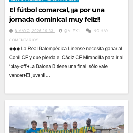
El fútbol comarcal, ¡¡a por una
jornada dominical muy feliz!!
8 MAYO, 2026 19:33
@ALEX1
NO HAY
COMENTARIOS
◆◆◆ La Real Balompédica Linense necesita ganar al
Conil CF y que pierda el Cádiz CF Mirandilla para ir al
‘play-off’♦La Balona B tiene una final: sólo vale
vencer♦El juvenil…