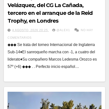
Velázquez, del CG La Cañada,
tercero en el arranque de la Reid
Trophy, en Londres
4 AGOSTO, 2026 20:25
@ALEX1
NO HAY
COMENTARIOS
◆◆◆ Se trata del torneo Internacional de Inglaterra
Sub-14♦El sanroqueño marcha con -1, a cuatro del
liderato♦Su compañero Marcos Ledesma Orozco es
57º (+6) ◆◆◆ . . Perfecto inicio español…