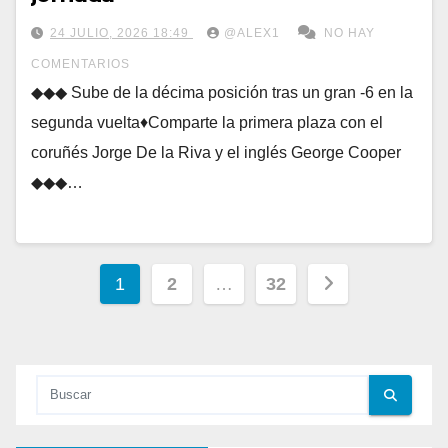
24 JULIO, 2026 18:49
@ALEX1
NO HAY
COMENTARIOS
◆◆◆ Sube de la décima posición tras un gran -6 en la
segunda vuelta♦Comparte la primera plaza con el
coruñés Jorge De la Riva y el inglés George Cooper
◆◆◆…
Paginación
1
2
…
32
de
entradas