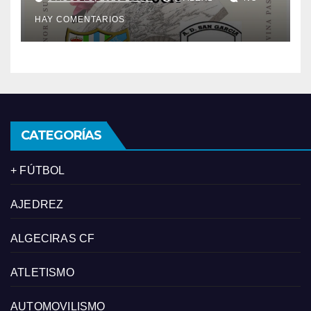
un clásico, el Trofeo ‘Divina
HAY COMENTARIOS
Pastora’
CATEGORÍAS
+ FÚTBOL
AJEDREZ
ALGECIRAS CF
ATLETISMO
AUTOMOVILISMO