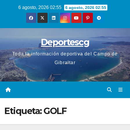
Saltar
6 agosto, 2026 02:55
6 agosto, 2026 02:55
al
contenido
Deportescg
Toda la información deportiva del Campo de
Gibraltar
Etiqueta:
GOLF