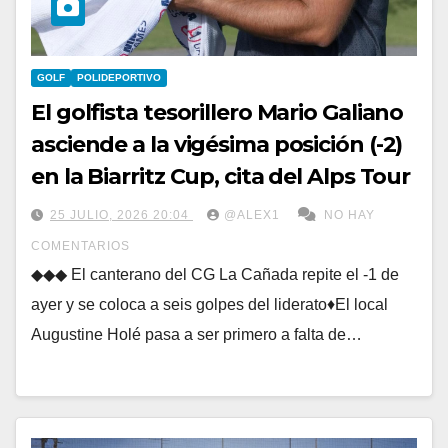
GOLF
POLIDEPORTIVO
El golfista tesorillero Mario Galiano
asciende a la vigésima posición (-2)
en la Biarritz Cup, cita del Alps Tour
25 JULIO, 2026 20:04
@ALEX1
NO HAY
COMENTARIOS
◆◆◆ El canterano del CG La Cañada repite el -1 de
ayer y se coloca a seis golpes del liderato♦El local
Augustine Holé pasa a ser primero a falta de…