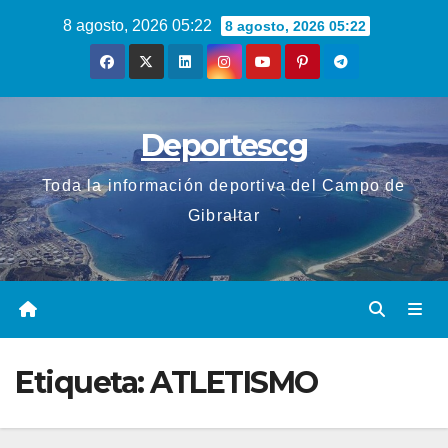
Saltar
8 agosto, 2026 05:22
8 agosto, 2026 05:22
al
contenido
Deportescg
Toda la información deportiva del Campo de
Gibraltar
Etiqueta:
ATLETISMO