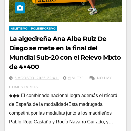
ATLETISMO
POLIDEPORTIVO
La algecireña Ana Alba Ruiz De
Diego se mete en la final del
Mundial Sub-20 con el Relevo Mixto
de 4×400
5 AGOSTO, 2026 22:41
@ALEX1
NO HAY
COMENTARIOS
◆◆◆ El combinado nacional logra además el récord
de España de la modalidad♦Esta madrugada
competirá por las medallas junto a los madrileños
Pablo Rojo Castaño y Rocío Navarro Guirado, y…