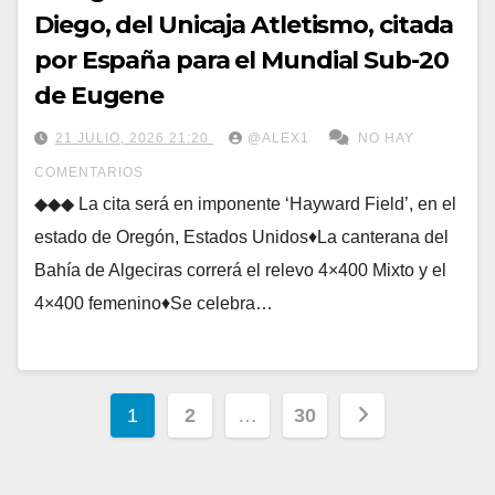
Diego, del Unicaja Atletismo, citada
por España para el Mundial Sub-20
de Eugene
21 JULIO, 2026 21:20
@ALEX1
NO HAY
COMENTARIOS
◆◆◆ La cita será en imponente ‘Hayward Field’, en el
estado de Oregón, Estados Unidos♦La canterana del
Bahía de Algeciras correrá el relevo 4×400 Mixto y el
4×400 femenino♦Se celebra…
Paginación
1
2
…
30
de