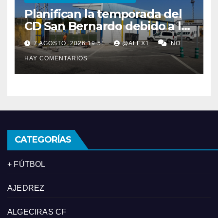
Planifican la temporada del
CD San Bernardo debido a las
importantes obras de
7 AGOSTO, 2026 19:51
@ALEX1
NO
reforma en el ‘Alberto
HAY COMENTARIOS
Umbría’
CATEGORÍAS
+ FÚTBOL
AJEDREZ
ALGECIRAS CF