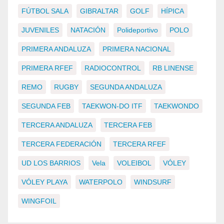
FÚTBOL SALA
GIBRALTAR
GOLF
HÍPICA
JUVENILES
NATACIÓN
Polideportivo
POLO
PRIMERA ANDALUZA
PRIMERA NACIONAL
PRIMERA RFEF
RADIOCONTROL
RB LINENSE
REMO
RUGBY
SEGUNDA ANDALUZA
SEGUNDA FEB
TAEKWON-DO ITF
TAEKWONDO
TERCERA ANDALUZA
TERCERA FEB
TERCERA FEDERACIÓN
TERCERA RFEF
UD LOS BARRIOS
Vela
VOLEIBOL
VÓLEY
VÓLEY PLAYA
WATERPOLO
WINDSURF
WINGFOIL