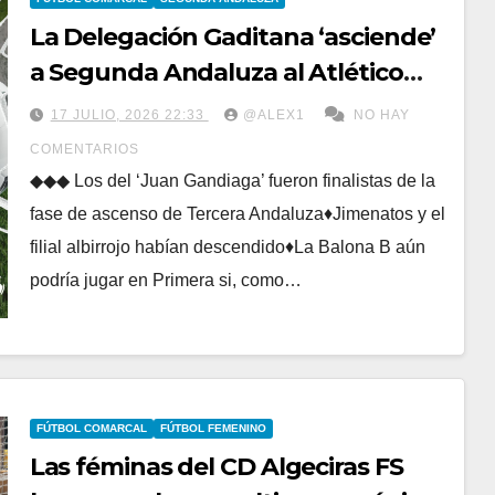
La Delegación Gaditana ‘asciende’
a Segunda Andaluza al Atlético
Pastores e ‘indulta’ a Athletic
17 JULIO, 2026 22:33
@ALEX1
NO HAY
Jimena y Algeciras B
COMENTARIOS
◆◆◆ Los del ‘Juan Gandiaga’ fueron finalistas de la
fase de ascenso de Tercera Andaluza♦Jimenatos y el
filial albirrojo habían descendido♦La Balona B aún
podría jugar en Primera si, como…
FÚTBOL COMARCAL
FÚTBOL FEMENINO
Las féminas del CD Algeciras FS