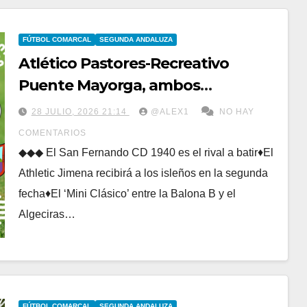
FÚTBOL COMARCAL
SEGUNDA ANDALUZA
Atlético Pastores-Recreativo
Puente Mayorga, ambos
ascendidos, primer duelo del curso
28 JULIO, 2026 21:14
@ALEX1
NO HAY
en la Segunda Andaluza
COMENTARIOS
◆◆◆ El San Fernando CD 1940 es el rival a batir♦El
Athletic Jimena recibirá a los isleños en la segunda
fecha♦El ‘Mini Clásico’ entre la Balona B y el
Algeciras…
FÚTBOL COMARCAL
SEGUNDA ANDALUZA