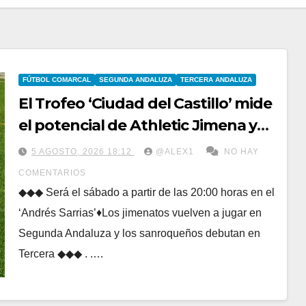
FÚTBOL COMARCAL
SEGUNDA ANDALUZA
TERCERA ANDALUZA
El Trofeo ‘Ciudad del Castillo’ mide
el potencial de Athletic Jimena y
del nuevo filial del Club Deportivo
5 AGOSTO, 2026 18:12
@ALEX1
NO HAY
San Roque
COMENTARIOS
◆◆◆ Será el sábado a partir de las 20:00 horas en el
‘Andrés Sarrias’♦Los jimenatos vuelven a jugar en
Segunda Andaluza y los sanroqueños debutan en
Tercera ◆◆◆ . .…