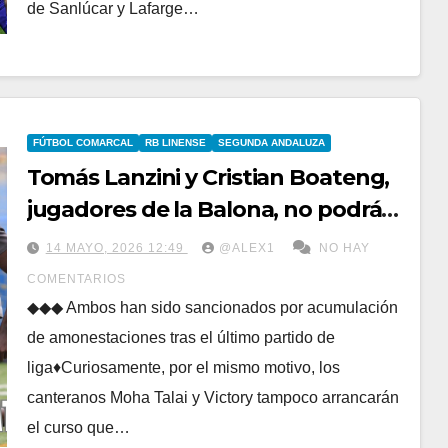
de Sanlúcar y Lafarge…
FÚTBOL COMARCAL
RB LINENSE
SEGUNDA ANDALUZA
Tomás Lanzini y Cristian Boateng,
jugadores de la Balona, no podrán
jugar el primer partido de liga de la
14 MAYO, 2026 12:49
@ALEX1
NO HAY
26/27
COMENTARIOS
◆◆◆ Ambos han sido sancionados por acumulación
de amonestaciones tras el último partido de
liga♦Curiosamente, por el mismo motivo, los
canteranos Moha Talai y Victory tampoco arrancarán
el curso que…