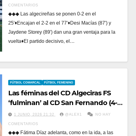
Huelva (2-4)
COMENTARIOS
◆◆◆ Las algecireñas se ponen 0-2 en el
25′♦Encajan el 2-2 en el 77′♦Desi Macías (87′) y
Jaydene Storey (89′) dan una gran ventaja para la
vuelta♦El partido decisivo, el…
FÚTBOL COMARCAL
FÚTBOL FEMENINO
Las féminas del CD Algeciras FS
‘fulminan’ al CD San Fernando (4-
0) se proclaman campeonas y
1 JUNIO, 2026 21:32
@ALEX1
NO HAY
lucharán por el ascenso
COMENTARIOS
◆◆◆ Fátima Díaz adelanta, como en la ida, a las