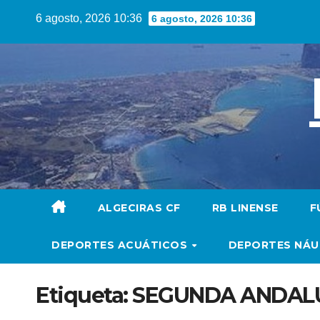
Saltar
6 agosto, 2026 10:36
6 agosto, 2026 10:36
al
contenido
ALGECIRAS CF
RB LINENSE
F
DEPORTES ACUÁTICOS
DEPORTES NÁ
Etiqueta:
SEGUNDA ANDAL