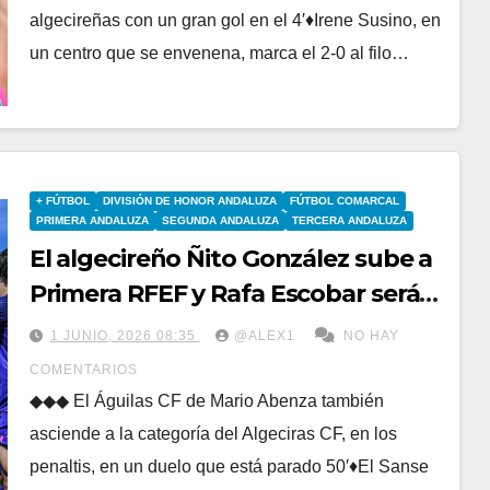
algecireñas con un gran gol en el 4′♦Irene Susino, en
un centro que se envenena, marca el 2-0 al filo…
+ FÚTBOL
DIVISIÓN DE HONOR ANDALUZA
FÚTBOL COMARCAL
PRIMERA ANDALUZA
SEGUNDA ANDALUZA
TERCERA ANDALUZA
El algecireño Ñito González sube a
Primera RFEF y Rafa Escobar será
rival de la Balona 26/27 con el
1 JUNIO, 2026 08:35
@ALEX1
NO HAY
Egabrense
COMENTARIOS
◆◆◆ El Águilas CF de Mario Abenza también
asciende a la categoría del Algeciras CF, en los
penaltis, en un duelo que está parado 50′♦El Sanse