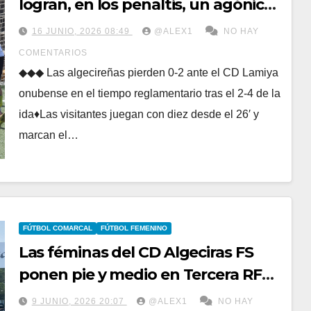
logran, en los penaltis, un agónico
pero merecido ascenso a Tercera
16 JUNIO, 2026 08:49
@ALEX1
NO HAY
RFEF
COMENTARIOS
◆◆◆ Las algecireñas pierden 0-2 ante el CD Lamiya
onubense en el tiempo reglamentario tras el 2-4 de la
ida♦Las visitantes juegan con diez desde el 26′ y
marcan el…
FÚTBOL COMARCAL
FÚTBOL FEMENINO
Las féminas del CD Algeciras FS
ponen pie y medio en Tercera RFEF
tras imponerse con claridad en
9 JUNIO, 2026 20:07
@ALEX1
NO HAY