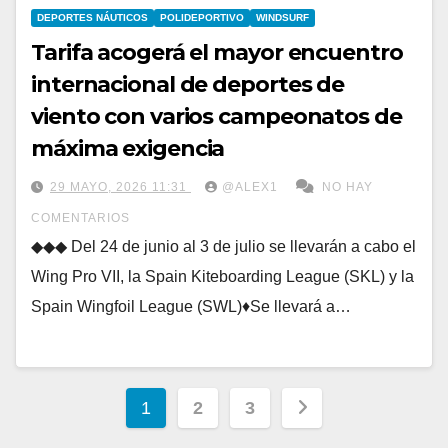
DEPORTES NÁUTICOS
POLIDEPORTIVO
WINDSURF
Tarifa acogerá el mayor encuentro
internacional de deportes de
viento con varios campeonatos de
máxima exigencia
29 MAYO, 2026 11:31
@ALEX1
NO HAY
COMENTARIOS
◆◆◆ Del 24 de junio al 3 de julio se llevarán a cabo el
Wing Pro VII, la Spain Kiteboarding League (SKL) y la
Spain Wingfoil League (SWL)♦Se llevará a…
Paginación
1
2
3