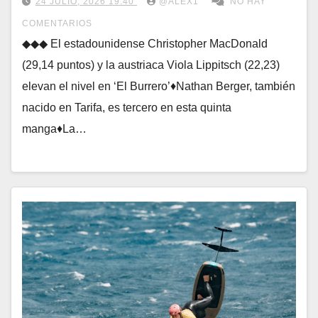
24 JULIO, 2026 19:40
@ALEX1
NO HAY
COMENTARIOS
◆◆◆ El estadounidense Christopher MacDonald
(29,14 puntos) y la austriaca Viola Lippitsch (22,23)
elevan el nivel en ‘El Burrero’♦Nathan Berger, también
nacido en Tarifa, es tercero en esta quinta
manga♦La…