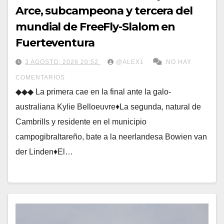
Arce, subcampeona y tercera del
mundial de FreeFly-Slalom en
Fuerteventura
3 AGOSTO, 2026 20:52
@ALEX1
NO HAY
COMENTARIOS
◆◆◆ La primera cae en la final ante la galo-
australiana Kylie Belloeuvre♦La segunda, natural de
Cambrills y residente en el municipio
campogibraltareño, bate a la neerlandesa Bowien van
der Linden♦El…