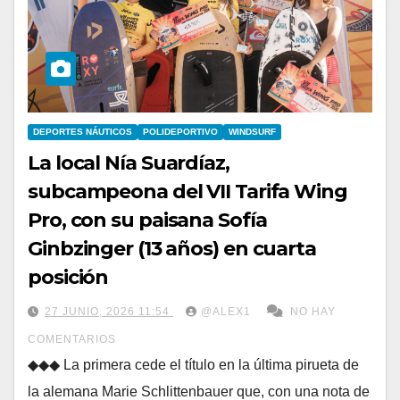
DEPORTES NÁUTICOS
POLIDEPORTIVO
WINDSURF
La local Nía Suardíaz,
subcampeona del VII Tarifa Wing
Pro, con su paisana Sofía
Ginbzinger (13 años) en cuarta
posición
27 JUNIO, 2026 11:54
@ALEX1
NO HAY
COMENTARIOS
◆◆◆ La primera cede el título en la última pirueta de
la alemana Marie Schlittenbauer que, con una nota de