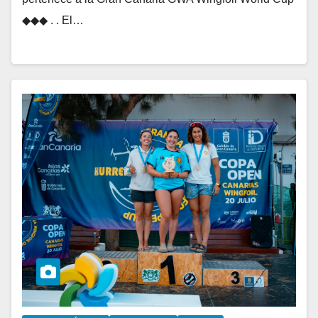
◆◆◆ . . El…