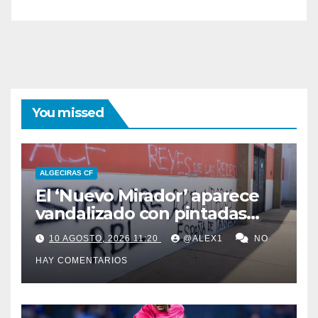
You missed
ALGECIRAS CF
El ‘Nuevo Mirador’ aparece
vandalizado con pintadas
contra el Algeciras CF y en
10 AGOSTO, 2026 11:20
@ALEX1
NO
favor de la Real Balompédica
HAY COMENTARIOS
Linense