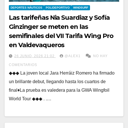
DEPORTES NÁUTICOS
POLIDEPORTIVO
WINDSURF
Las tarifeñas Nia Suardiaz y Sofía
Ginzinger se meten en las
semifinales del VII Tarifa Wing Pro
en Valdevaqueros
26 JUNIO, 2026 21:02
@ALEX1
NO HAY
COMENTARIOS
◆◆◆ La joven local Jara Herráiz Romero ha firmado
un brillante debut, llegando hasta los cuartos de
final♦La prueba es valedera para la GWA Wingfoil
World Tour ◆◆◆ . .…