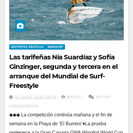
DEPORTES NÁUTICOS
WINDSURF
Las tarifeñas Nía Suardíaz y Sofía
Ginzinger, segunda y tercera en el
arranque del Mundial de Surf-
Freestyle
23 JULIO, 2026 20:29
@ALEX1
NO HAY
COMENTARIOS
◆◆◆ La competición continúa mañana y el fin de
semana en la Playa de ‘El Burrero’♦La prueba
pertenece a la Gran Canaria GWA Wingfoil World Cup