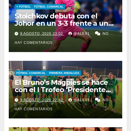
+ FÚTBOL
FÚTBOL COMARCAL
Stoichkov debuta con el
Johor en un 3-3 frente a un
Chelsea de Xabi Alonso… que
9 AGOSTO, 2026 23:02
@ALEX1
NO
iguala gracias al algecireño
HAY COMENTARIOS
Glauder
FÚTBOL COMARCAL
PRIMERA ANDALUZA
El Bruno’s Magpies se hace
con el I Trofeo ‘Presidente
Javier Chacón’ ante AD
9 AGOSTO, 2026 22:42
@ALEX1
NO
Taraguilla y el juvenil del
HAY COMENTARIOS
Cádiz CV