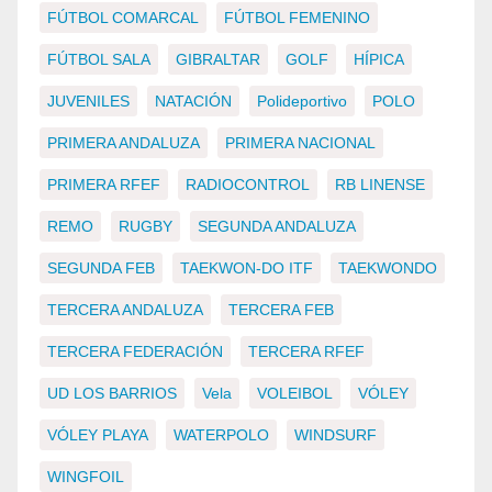
FÚTBOL COMARCAL
FÚTBOL FEMENINO
FÚTBOL SALA
GIBRALTAR
GOLF
HÍPICA
JUVENILES
NATACIÓN
Polideportivo
POLO
PRIMERA ANDALUZA
PRIMERA NACIONAL
PRIMERA RFEF
RADIOCONTROL
RB LINENSE
REMO
RUGBY
SEGUNDA ANDALUZA
SEGUNDA FEB
TAEKWON-DO ITF
TAEKWONDO
TERCERA ANDALUZA
TERCERA FEB
TERCERA FEDERACIÓN
TERCERA RFEF
UD LOS BARRIOS
Vela
VOLEIBOL
VÓLEY
VÓLEY PLAYA
WATERPOLO
WINDSURF
WINGFOIL