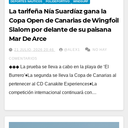
DEPORTES NÁUTICOS
POLIDEPORTIVO
WINDSURF
La tarifeña Nía Suardíaz gana la
Copa Open de Canarias de Wingfoil
Slalom por delante de su paisana
Mar De Arce
21 JULIO, 2026 20:46
@ALEX1
NO HAY
COMENTARIOS
◆◆◆ La prueba se lleva a cabo en la playa de ‘El
Burrero’♦La segunda se lleva la Copa de Canarias al
pertenecer al CD Canakite Experiences♦La
competición internacional continuará con…