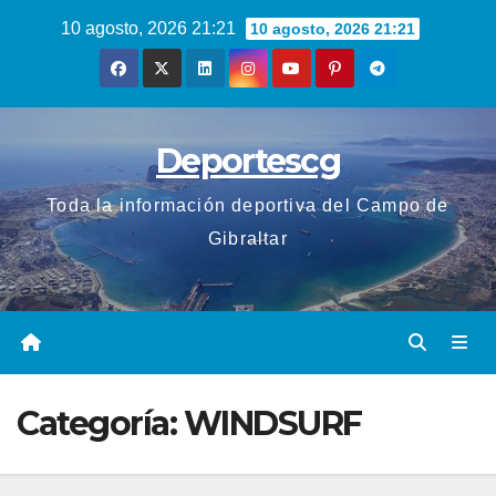
Saltar
10 agosto, 2026 21:21
10 agosto, 2026 21:21
al
contenido
Deportescg
Toda la información deportiva del Campo de
Gibraltar
Categoría:
WINDSURF