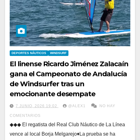
DEPORTES NÁUTICOS
WINDSURF
El linense Ricardo Jiménez Zalacaín
gana el Campeonato de Andalucía
de Windsurfer tras un
emocionante desempate
7 JUNIO, 2026 19:02
@ALEX1
NO HAY
COMENTARIOS
◆◆◆ El regatista del Real Club Náutico de La Línea
vence al local Borja Melgarejo♦La prueba se ha