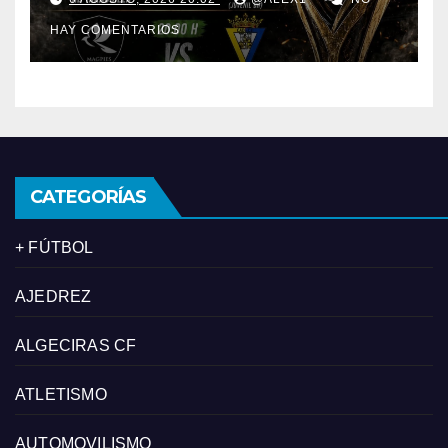
Bruno’s Magpies y el juvenil
HAY COMENTARIOS
del Cádiz CF
CATEGORÍAS
+ FÚTBOL
AJEDREZ
ALGECIRAS CF
ATLETISMO
AUTOMOVILISMO