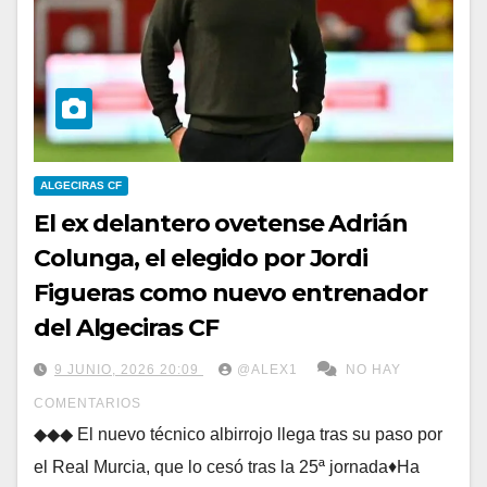
ALGECIRAS CF
El ex delantero ovetense Adrián
Colunga, el elegido por Jordi
Figueras como nuevo entrenador
del Algeciras CF
9 JUNIO, 2026 20:09
@ALEX1
NO HAY
COMENTARIOS
◆◆◆ El nuevo técnico albirrojo llega tras su paso por
el Real Murcia, que lo cesó tras la 25ª jornada♦Ha