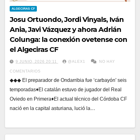
ALGECIRAS CF
Josu Ortuondo, Jordi Vinyals, Iván
Ania, Javi Vázquez y ahora Adrián
Colunga: la conexión ovetense con
el Algeciras CF
9 JUNIO, 2026 20:11
@ALEX1
NO HAY
COMENTARIOS
◆◆◆ El preparador de Ondarribia fue ‘carbayón’ seis
temporadas♦El catalán estuvo de jugador del Real
Oviedo en Primera♦El actual técnico del Córdoba CF
nació en la capital asturiana, lució la…