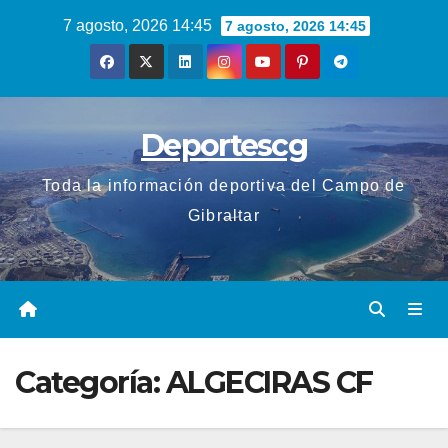
Saltar
7 agosto, 2026 14:45
7 agosto, 2026 14:45
al
contenido
Deportescg
Toda la información deportiva del Campo de
Gibraltar
Categoría:
ALGECIRAS CF