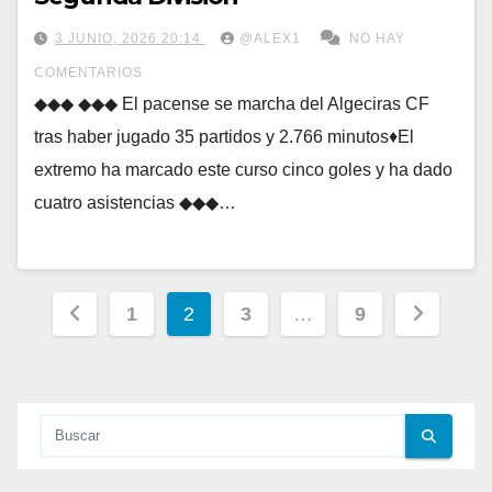
3 JUNIO, 2026 20:14
@ALEX1
NO HAY
COMENTARIOS
◆◆◆ ◆◆◆ El pacense se marcha del Algeciras CF
tras haber jugado 35 partidos y 2.766 minutos♦El
extremo ha marcado este curso cinco goles y ha dado
cuatro asistencias ◆◆◆…
Paginación
1
2
3
…
9
de
entradas