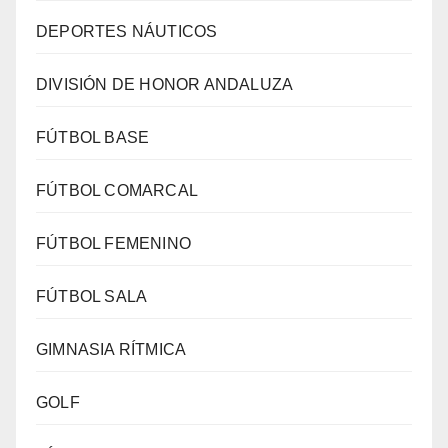
DEPORTES NÁUTICOS
DIVISIÓN DE HONOR ANDALUZA
FÚTBOL BASE
FÚTBOL COMARCAL
FÚTBOL FEMENINO
FÚTBOL SALA
GIMNASIA RÍTMICA
GOLF