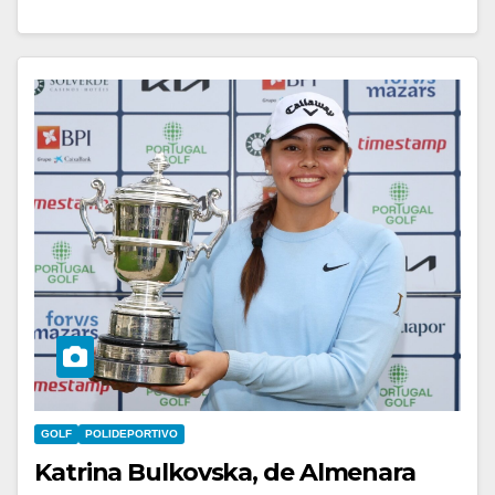
GOLF
POLIDEPORTIVO
Katrina Bulkovska, de Almenara