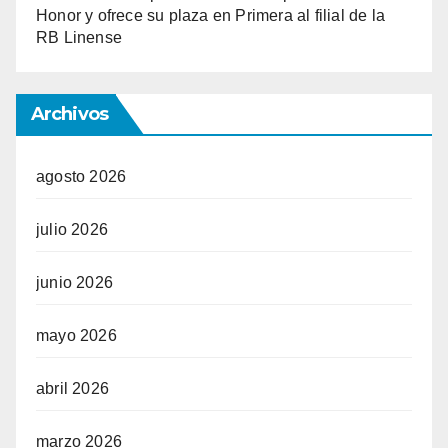
Honor y ofrece su plaza en Primera al filial de la
RB Linense
Archivos
agosto 2026
julio 2026
junio 2026
mayo 2026
abril 2026
marzo 2026