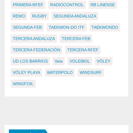
PRIMERA RFEF
RADIOCONTROL
RB LINENSE
REMO
RUGBY
SEGUNDA ANDALUZA
SEGUNDA FEB
TAEKWON-DO ITF
TAEKWONDO
TERCERA ANDALUZA
TERCERA FEB
TERCERA FEDERACIÓN
TERCERA RFEF
UD LOS BARRIOS
Vela
VOLEIBOL
VÓLEY
VÓLEY PLAYA
WATERPOLO
WINDSURF
WINGFOIL