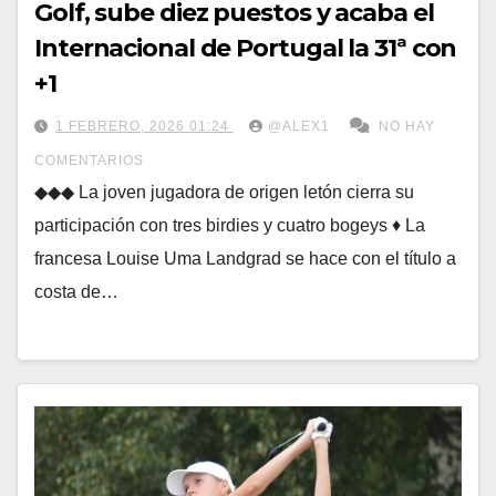
Golf, sube diez puestos y acaba el
Internacional de Portugal la 31ª con
+1
1 FEBRERO, 2026 01:24
@ALEX1
NO HAY
COMENTARIOS
◆◆◆ La joven jugadora de origen letón cierra su
participación con tres birdies y cuatro bogeys ♦ La
francesa Louise Uma Landgrad se hace con el título a
costa de…