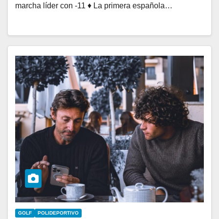
marcha líder con -11 ♦ La primera española…
GOLF
POLIDEPORTIVO