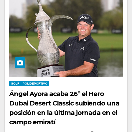
GOLF
POLIDEPORTIVO
Ángel Ayora acaba 26º el Hero
Dubai Desert Classic subiendo una
posición en la última jornada en el
campo emiratí