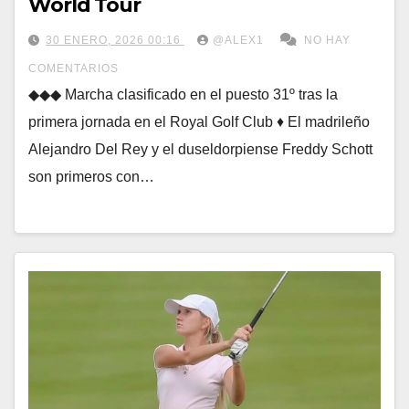
World Tour
30 ENERO, 2026 00:16
@ALEX1
NO HAY
COMENTARIOS
◆◆◆ Marcha clasificado en el puesto 31º tras la
primera jornada en el Royal Golf Club ♦ El madrileño
Alejandro Del Rey y el duseldorpiense Freddy Schott
son primeros con…