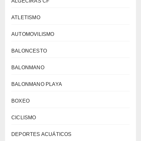
ALGECIRAS CF
ATLETISMO
AUTOMOVILISMO
BALONCESTO
BALONMANO
BALONMANO PLAYA
BOXEO
CICLISMO
DEPORTES ACUÁTICOS