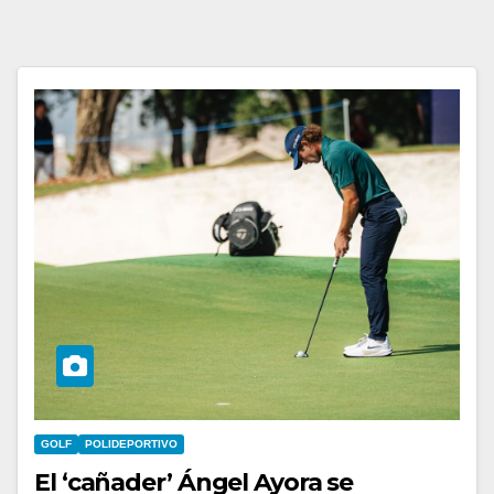
GOLF
POLIDEPORTIVO
El ‘cañader’ Ángel Ayora se