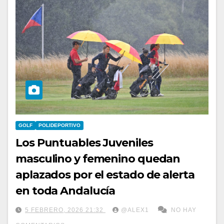
GOLF
POLIDEPORTIVO
Los Puntuables Juveniles
masculino y femenino quedan
aplazados por el estado de alerta
en toda Andalucía
5 FEBRERO, 2026 21:32
@ALEX1
NO HAY