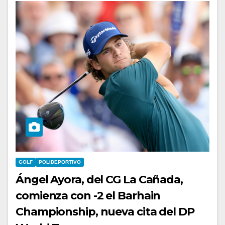
GOLF
POLIDEPORTIVO
Ángel Ayora, del CG La Cañada,
comienza con -2 el Barhain
Championship, nueva cita del DP