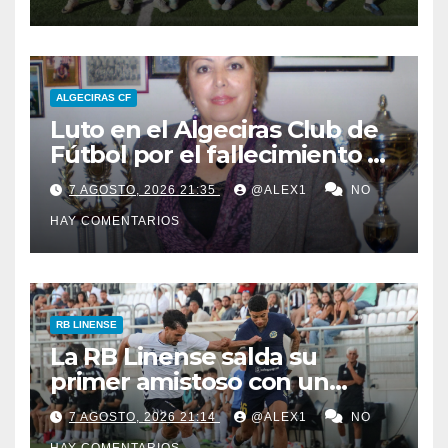
ALGECIRAS CF
Luto en el Algeciras Club de
Fútbol por el fallecimiento de
su primera y única
7 AGOSTO, 2026 21:35
@ALEX1
NO
presidenta: María de los
HAY COMENTARIOS
Ángeles Carrasco
RB LINENSE
La RB Linense salda su
primer amistoso con un
empate (1-1) ante el FC
7 AGOSTO, 2026 21:14
@ALEX1
NO
Marbellí, pero dando una
HAY COMENTARIOS