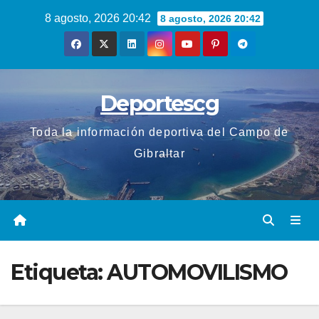
Saltar
8 agosto, 2026 20:42
8 agosto, 2026 20:42
al
contenido
Deportescg
Toda la información deportiva del Campo de
Gibraltar
Etiqueta:
AUTOMOVILISMO