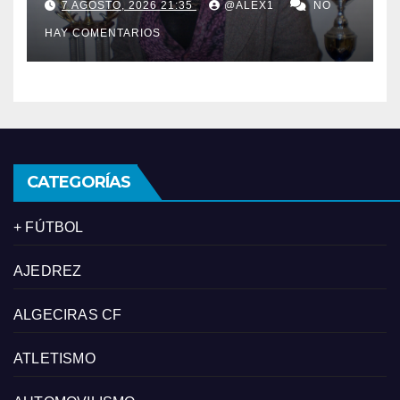
7 AGOSTO, 2026 21:35
@ALEX1
NO
presidenta: María de los
HAY COMENTARIOS
Ángeles Carrasco
CATEGORÍAS
+ FÚTBOL
AJEDREZ
ALGECIRAS CF
ATLETISMO