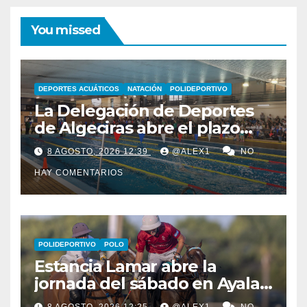
You missed
DEPORTES ACUÁTICOS
NATACIÓN
POLIDEPORTIVO
La Delegación de Deportes
de Algeciras abre el plazo
para los cursos municipales
8 AGOSTO, 2026 12:39
@ALEX1
NO
de natación para todas las
HAY COMENTARIOS
edades
POLIDEPORTIVO
POLO
Estancia Lamar abre la
jornada del sábado en Ayala
Polo Club con una