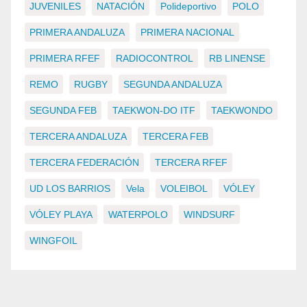
JUVENILES
NATACIÓN
Polideportivo
POLO
PRIMERA ANDALUZA
PRIMERA NACIONAL
PRIMERA RFEF
RADIOCONTROL
RB LINENSE
REMO
RUGBY
SEGUNDA ANDALUZA
SEGUNDA FEB
TAEKWON-DO ITF
TAEKWONDO
TERCERA ANDALUZA
TERCERA FEB
TERCERA FEDERACIÓN
TERCERA RFEF
UD LOS BARRIOS
Vela
VOLEIBOL
VÓLEY
VÓLEY PLAYA
WATERPOLO
WINDSURF
WINGFOIL