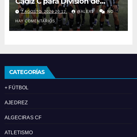
Cádiz C para División de
Honor y ofrece su plaza en
7 AGOSTO, 2026 20:12
@ALEX1
NO
Primera al filial de la RB
HAY COMENTARIOS
Linense
CATEGORÍAS
+ FÚTBOL
AJEDREZ
ALGECIRAS CF
ATLETISMO