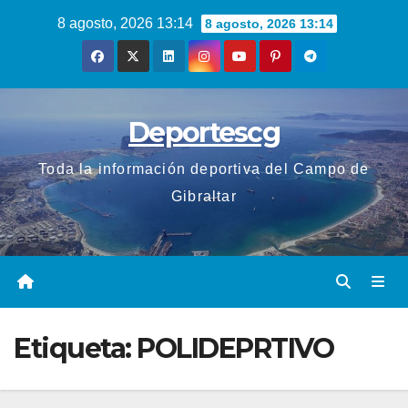
Saltar
8 agosto, 2026 13:14
8 agosto, 2026 13:14
al
contenido
Deportescg
Toda la información deportiva del Campo de
Gibraltar
Etiqueta:
POLIDEPRTIVO