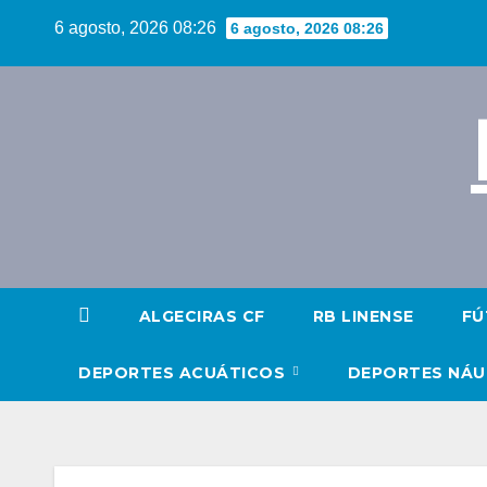
Saltar
6 agosto, 2026 08:26
6 agosto, 2026 08:26
al
contenido
ALGECIRAS CF
RB LINENSE
FÚ
DEPORTES ACUÁTICOS
DEPORTES NÁ