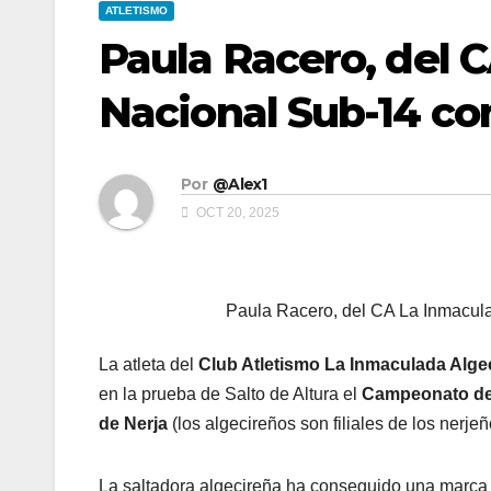
ATLETISMO
Paula Racero, del C
Nacional Sub-14 co
Por
@Alex1
OCT 20, 2025
Paula Racero, del CA La Inmacula
La atleta del
Club Atletismo La Inmaculada Alge
en la prueba de Salto de Altura el
Campeonato de
de Nerja
(los algecireños son filiales de los nerjeñ
La saltadora algecireña ha conseguido una marc