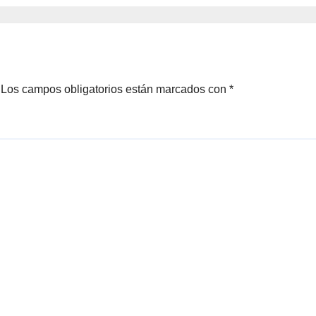
20 de Oregón
Campeonato de
Europa
Los campos obligatorios están marcados con
*