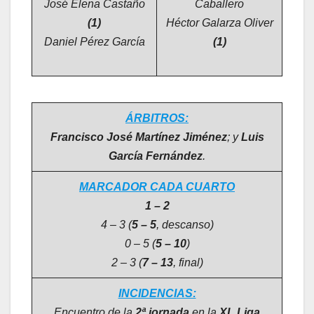
José Elena Castaño
Caballero
(1)
Héctor Galarza Oliver
Daniel Pérez García
(1)
ÁRBITROS:
Francisco José Martínez Jiménez
; y
Luis
García Fernández
.
MARCADOR CADA CUARTO
1 – 2
4 – 3 (
5 – 5
, descanso)
0 – 5 (
5 – 10
)
2 – 3 (
7 – 13
, final)
INCIDENCIAS:
Encuentro de la
2ª jornada
en la
XL Liga