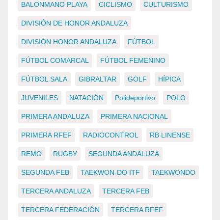
BALONMANO PLAYA
CICLISMO
CULTURISMO
DIVISIÓN DE HONOR ANDALUZA
DIVISIÓN HONOR ANDALUZA
FÚTBOL
FÚTBOL COMARCAL
FÚTBOL FEMENINO
FÚTBOL SALA
GIBRALTAR
GOLF
HÍPICA
JUVENILES
NATACIÓN
Polideportivo
POLO
PRIMERA ANDALUZA
PRIMERA NACIONAL
PRIMERA RFEF
RADIOCONTROL
RB LINENSE
REMO
RUGBY
SEGUNDA ANDALUZA
SEGUNDA FEB
TAEKWON-DO ITF
TAEKWONDO
TERCERA ANDALUZA
TERCERA FEB
TERCERA FEDERACIÓN
TERCERA RFEF