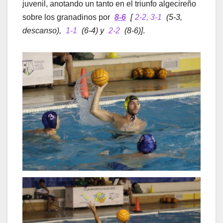
juvenil, anotando un tanto en el triunfo algecireño
sobre los granadinos por
8-6
[
2-2, 3-1
(5-3,
descanso),
1-1
(6-4) y
2-2
(8-6)]
.