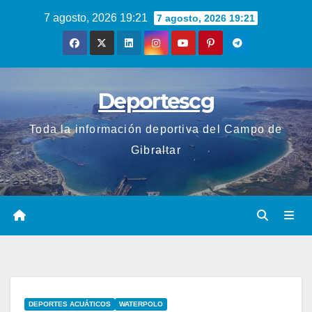
Saltar
7 agosto, 2026 19:21
7 agosto, 2026 19:21
al
contenido
Deportescg
Toda la información deportiva del Campo de
Gibraltar
DEPORTES ACUÁTICOS
WATERPOLO