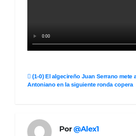
Navegación
(1-0) El algecireño Juan Serrano mete a
Antoniano en la siguiente ronda copera
de
entradas
Por
@Alex1