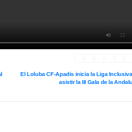
l
El Loluba CF-Apadis inicia la Liga Inclusiva
asistir la III Gala de la Anda