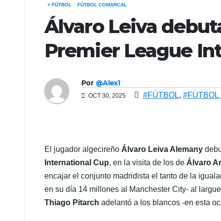
+ FÚTBOL
FÚTBOL COMARCAL
Álvaro Leiva debuta 
Premier League Int
Por
@Alex1
#FÚTBOL
,
#FÚTBOL
OCT 30, 2025
El jugador algecireño
Álvaro Leiva Alemany
debu
International Cup
, en la visita de los de
Álvaro A
encajar el conjunto madridista el tanto de la iguala
en su día 14 millones al Manchester City- al largu
Thiago Pitarch
adelantó a los blancos -en esta oca