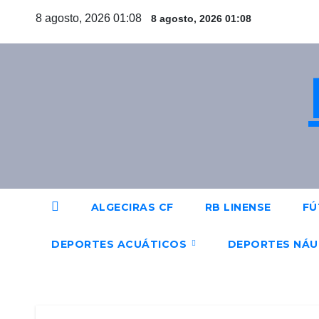
Saltar
8 agosto, 2026 01:08
8 agosto, 2026 01:08
al
contenido
ALGECIRAS CF
RB LINENSE
FÚ
DEPORTES ACUÁTICOS
DEPORTES NÁ