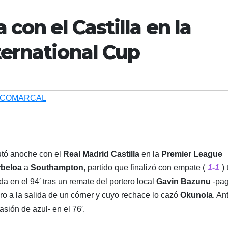
con el Castilla en la
ernational Cup
 COMARCAL
tó anoche con el
Real Madrid Castilla
en la
Premier League
rbeloa
a
Southampton
, partido que finalizó con empate (
1-1
) 
da en el 94′ tras un remate del portero local
Gavin
Bazunu
-pag
ero a la salida de un córner y cuyo rechace lo cazó
Okunola
. An
sión de azul- en el 76′.