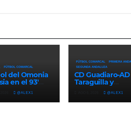
FÚTBOL COMARCAL
PRIMERA AND
L
FÚTBOL COMARCAL
SEGUNDA ANDALUZA
ol del Omonia
CD Guadiaro-AD
sia en el 93′
Taraguilla y
 al Lincoln Red
Recreativo Puen
 2026
@ALEX1
AGO 6, 2026
@ALEX1
sin victoria (1-1)
Mayorga-CD San
ner la ventaja
Roque, semifina
a Europa
del IV Trofeo
gue
‘Alcalde’