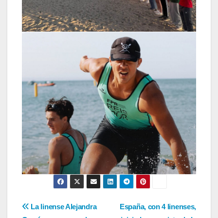
Navegación
La linense Alejandra
España, con 4 linenses,