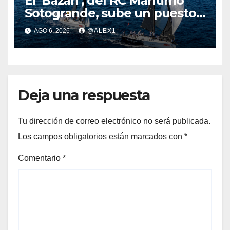
El ‘Bazán’, del RC Marítimo
Sotogrande, sube un puesto
en la general de la Clase ORC
AGO 6, 2026
@ALEX1
A de la 44ª Copa del Rey
Mapfre
Deja una respuesta
Tu dirección de correo electrónico no será publicada.
Los campos obligatorios están marcados con
*
Comentario
*