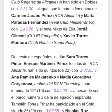
Club Regatas de Alicante
) lo han sido en Dobles
con
2:31,30
; al igual que la pareja femenina de
Carmen Jarabo Pérez
(
RCR Alicante
) y
Marta
Paradas Fernández
(
Real Club Mediterráneo
),
con
2:46,78
; y el bote Mixto de
Elia Jordá
Climent
(CL’I El Campello)
y
Xavier Torres
Montoro
(Club Náutico Santa Pola)
.
Del resto de españoles, el dúo
Sara Torres
Pinar
–
Enrique Martínez Pérez
, los dos del
RCN
Alicante
, han sido quintos (de 22) con
2:37,65
;
Ana Pamies Makarenko
y
Nadia Georgieva
Goryanova
, ambas del RCN Torrevieja
, han
terminado 12º (16) con
3:04,93
… a pesar de ser
el barco número 1 de la delegación española.
También Torres Pinar ha participado en el Solo,
siendo 8ª (20) con
3:07,65
; y
Nicolás Ruz