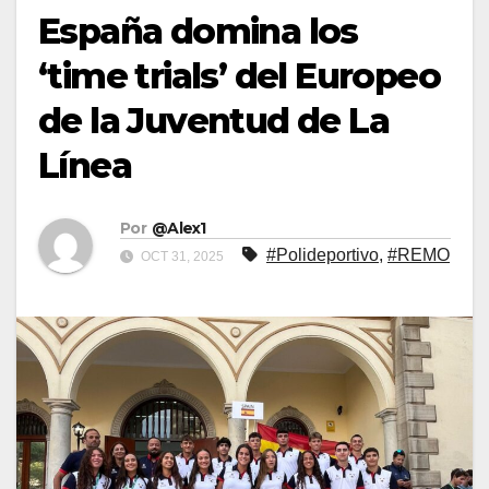
España domina los
‘time trials’ del Europeo
de la Juventud de La
Línea
Por
@Alex1
#Polideportivo
,
#REMO
OCT 31, 2025