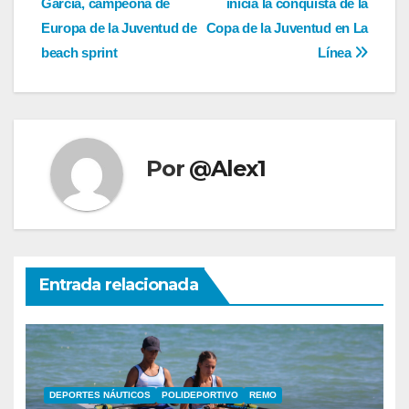
García, campeona de
inicia la conquista de la
de
Europa de la Juventud de
Copa de la Juventud en La
entradas
beach sprint
Línea
Por
@Alex1
Entrada relacionada
DEPORTES NÁUTICOS
POLIDEPORTIVO
REMO