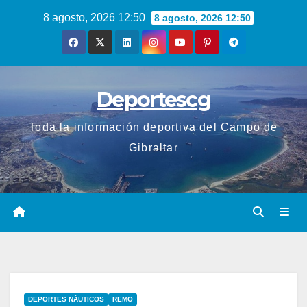
Saltar
8 agosto, 2026 12:50
8 agosto, 2026 12:50
al
contenido
Deportescg
Toda la información deportiva del Campo de
Gibraltar
DEPORTES NÁUTICOS
REMO