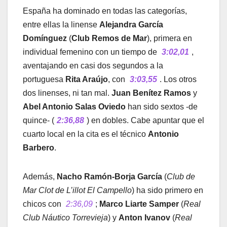
España ha dominado en todas las categorías,
entre ellas la linense
Alejandra García
Domínguez
(
Club Remos de Mar
), primera en
individual femenino con un tiempo de
3:02,01
,
aventajando en casi dos segundos a la
portuguesa
Rita Araújo
, con
3:03,55
. Los otros
dos linenses, ni tan mal.
Juan Benítez Ramos
y
Abel Antonio Salas Oviedo
han sido sextos -de
quince- (
2:36,88
) en dobles. Cabe apuntar que el
cuarto local en la cita es el técnico
Antonio
Barbero
.
Además,
Nacho Ramón-Borja García
(
Club de
Mar Clot de L’illot El Campello
) ha sido primero en
chicos con
2:36,09
;
Marco Liarte Samper
(
Real
Club Náutico Torrevieja
) y
Anton Ivanov
(
Real