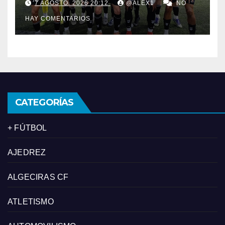
7 AGOSTO, 2026 20:12
@ALEX1
NO
Primera al filial de la RB
HAY COMENTARIOS
Linense
CATEGORÍAS
+ FÚTBOL
AJEDREZ
ALGECIRAS CF
ATLETISMO