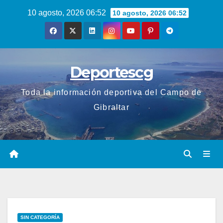
Saltar
10 agosto, 2026 06:52
10 agosto, 2026 06:52
al
contenido
Deportescg
Toda la información deportiva del Campo de
Gibraltar
SIN CATEGORÍA