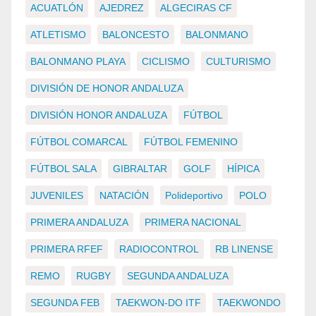
ACUATLÓN
AJEDREZ
ALGECIRAS CF
ATLETISMO
BALONCESTO
BALONMANO
BALONMANO PLAYA
CICLISMO
CULTURISMO
DIVISIÓN DE HONOR ANDALUZA
DIVISIÓN HONOR ANDALUZA
FÚTBOL
FÚTBOL COMARCAL
FÚTBOL FEMENINO
FÚTBOL SALA
GIBRALTAR
GOLF
HÍPICA
JUVENILES
NATACIÓN
Polideportivo
POLO
PRIMERA ANDALUZA
PRIMERA NACIONAL
PRIMERA RFEF
RADIOCONTROL
RB LINENSE
REMO
RUGBY
SEGUNDA ANDALUZA
SEGUNDA FEB
TAEKWON-DO ITF
TAEKWONDO