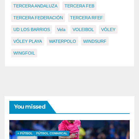
TERCERA ANDALUZA
TERCERA FEB
TERCERA FEDERACIÓN
TERCERA RFEF
UD LOS BARRIOS
Vela
VOLEIBOL
VÓLEY
VÓLEY PLAYA
WATERPOLO
WINDSURF
WINGFOIL
You missed
+ FÚTBOL
FÚTBOL COMARCAL