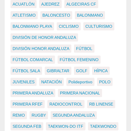
ACUATLÓN
AJEDREZ
ALGECIRAS CF
ATLETISMO
BALONCESTO
BALONMANO
BALONMANO PLAYA
CICLISMO
CULTURISMO
DIVISIÓN DE HONOR ANDALUZA
DIVISIÓN HONOR ANDALUZA
FÚTBOL
FÚTBOL COMARCAL
FÚTBOL FEMENINO
FÚTBOL SALA
GIBRALTAR
GOLF
HÍPICA
JUVENILES
NATACIÓN
Polideportivo
POLO
PRIMERA ANDALUZA
PRIMERA NACIONAL
PRIMERA RFEF
RADIOCONTROL
RB LINENSE
REMO
RUGBY
SEGUNDA ANDALUZA
SEGUNDA FEB
TAEKWON-DO ITF
TAEKWONDO