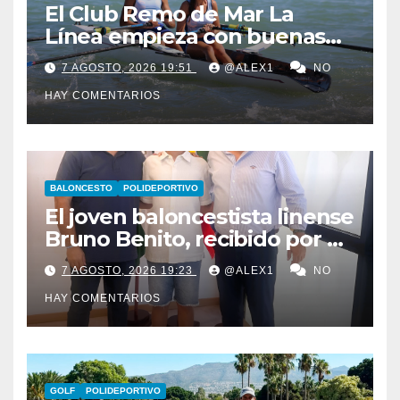
El Club Remo de Mar La
Línea empieza con buenas
sensaciones el Campeonato
7 AGOSTO, 2026 19:51
@ALEX1
NO
de España de Beach Sprint
HAY COMENTARIOS
BALONCESTO
POLIDEPORTIVO
El joven baloncestista linense
Bruno Benito, recibido por el
alcalde, Juan Franco, en el
7 AGOSTO, 2026 19:23
@ALEX1
NO
Ayuntamiento de la ciudad
HAY COMENTARIOS
GOLF
POLIDEPORTIVO