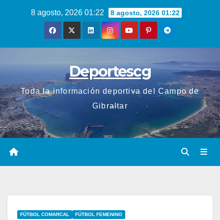
Saltar
8 agosto, 2026 01:22
8 agosto, 2026 01:22
al
contenido
Deportescg
Toda la información deportiva del Campo de
Gibraltar
FÚTBOL COMARCAL
FÚTBOL FEMENINO