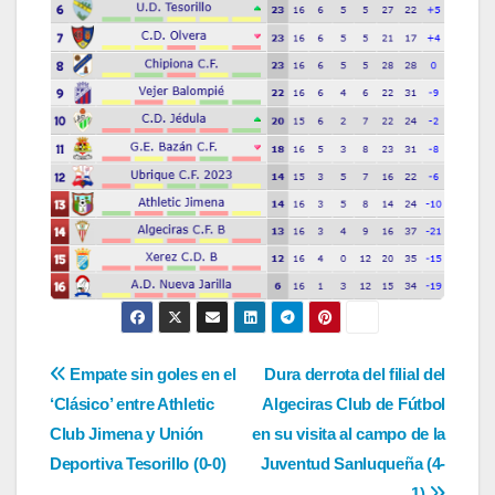
Navegación
Empate sin goles en el
Dura derrota del filial del
‘Clásico’ entre Athletic
Algeciras Club de Fútbol
de
Club Jimena y Unión
en su visita al campo de la
entradas
Deportiva Tesorillo (0-0)
Juventud Sanluqueña (4-
1)