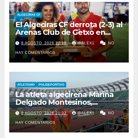
ALGECIRAS CF
El Algeciras CF derrota (2-3) al
Arenas Club de Getxo en
Lanzarote y lleva a sus
8 AGOSTO, 2026 22:19
@ALEX1
NO
vitrinas el LVII Torneo ‘San
HAY COMENTARIOS
Ginés’
ATLETISMO
POLIDEPORTIVO
La atleta algecireña Marina
Delgado Montesinos,
finalista con el relevo 4×100
8 AGOSTO, 2026 21:32
@ALEX1
NO
en el Campeonato del
HAY COMENTARIOS
Mundo Sub-20