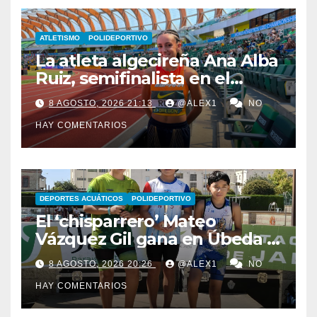
ATLETISMO
POLIDEPORTIVO
La atleta algecireña Ana Alba
Ruiz, semifinalista en el
Mundial Sub-20 con el relevo
8 AGOSTO, 2026 21:13
@ALEX1
NO
4×400 femenino
HAY COMENTARIOS
DEPORTES ACUÁTICOS
POLIDEPORTIVO
El ‘chisparrero’ Mateo
Vázquez Gil gana en Úbeda y
se proclama subcampeón de
8 AGOSTO, 2026 20:26
@ALEX1
NO
Andalucía de acuatlón
HAY COMENTARIOS