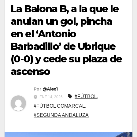
La Balona B, a la que le
anulan un gol, pincha
en el ‘Antonio
Barbadillo’ de Ubrique
(0-0) y cede su plaza de
ascenso
Por
@Alex1
#FÚTBOL
,
ENE 14, 2026
#FÚTBOL COMARCAL
,
#SEGUNDA ANDALUZA