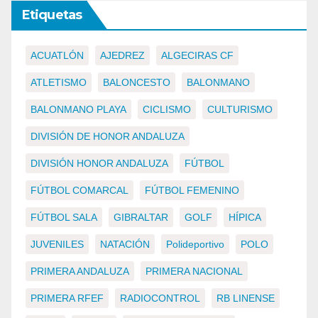
Etiquetas
ACUATLÓN
AJEDREZ
ALGECIRAS CF
ATLETISMO
BALONCESTO
BALONMANO
BALONMANO PLAYA
CICLISMO
CULTURISMO
DIVISIÓN DE HONOR ANDALUZA
DIVISIÓN HONOR ANDALUZA
FÚTBOL
FÚTBOL COMARCAL
FÚTBOL FEMENINO
FÚTBOL SALA
GIBRALTAR
GOLF
HÍPICA
JUVENILES
NATACIÓN
Polideportivo
POLO
PRIMERA ANDALUZA
PRIMERA NACIONAL
PRIMERA RFEF
RADIOCONTROL
RB LINENSE