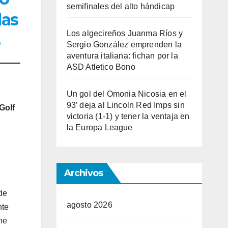
semifinales del alto hándicap
las
Los algecireños Juanma Ríos y
s
Sergio González emprenden la
aventura italiana: fichan por la
ASD Atletico Bono
Un gol del Omonia Nicosia en el
93′ deja al Lincoln Red Imps sin
Golf
victoria (1-1) y tener la ventaja en
la Europa League
Archivos
de
agosto 2026
nte
he