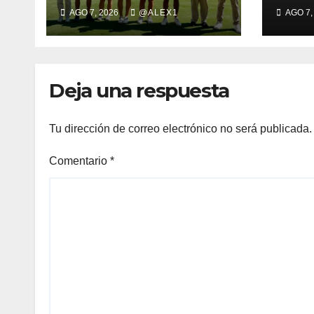
Hacienda Links,
man
AGO 7, 2026
@ALEX1
AGO 7,
tercera en el
duod
Campeonato de
de u
Málaga a costa de
la 4
Ameli Tran (CG La
Map
Deja una respuesta
Cañada)
Tu dirección de correo electrónico no será publicada.
Comentario
*