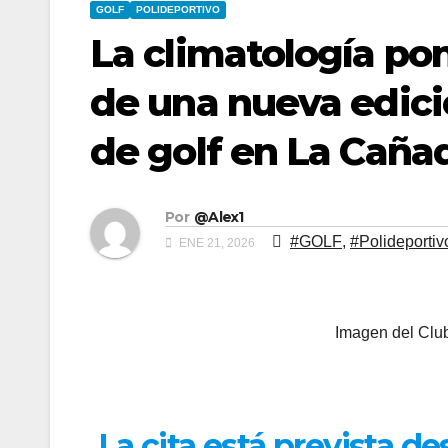
GOLF
POLIDEPORTIVO
La climatología pon
de una nueva edici
de golf en La Caña
Por
@Alex1
#GOLF
,
#Polideportiv
ENE 21, 2026
Imagen del Cl
La cita está prevista d