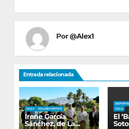
entradas
Por
@Alex1
Entrada relacionada
DEPORTE
GOLF
POLIDEPORTIVO
VELA
Irene García
El ‘
Sánchez, de La
Soto