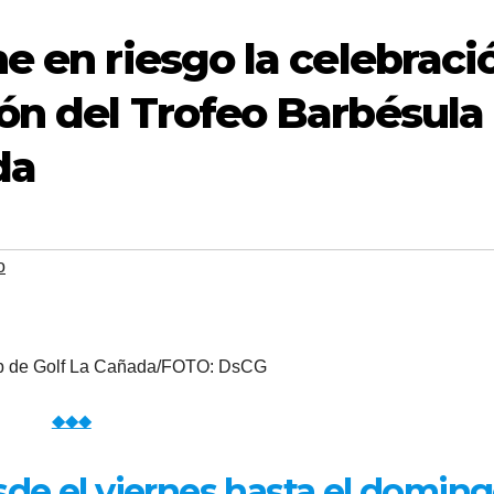
e en riesgo la celebraci
ón del Trofeo Barbésula
da
o
ub de Golf La Cañada/FOTO: DsCG
◆◆◆
esde el viernes hasta el doming