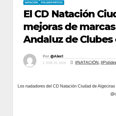
NATACIÓN
POLIDEPORTIVO
El CD Natación Ciud
mejoras de marcas 
Andaluz de Clubes 
Por
@Alex1
#NATACIÓN
,
#Polidep
ENE 25, 2026
Los nadadores del CD Natación Ciudad de Algeciras 
@c