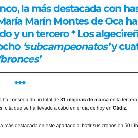
nco, la más destacada con ha
* María Marín Montes de Oca h
o y un tercero * Los algecire
 ocho
‘subcampeonatos’
y cua
‘bronces’
◆◆◆
s
ha conseguido un total de
31 mejoras de marca
en la tercera
s
, cita que se ha llevado a cabo en el día de hoy en
Cádiz
.
 la más destacada en este apartado al batir sus cronos en 50 Lib