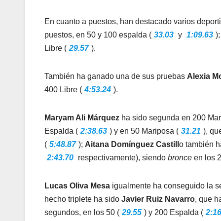
En cuanto a puestos, han destacado varios deport
puestos, en 50 y 100 espalda (
33.03
y
1:09.63
)
Libre (
29.57
).
También ha ganado una de sus pruebas
Alexia M
400 Libre (
4:53.24
).
Maryam Ali Márquez
ha sido segunda en 200 Ma
Espalda (
2:38.63
) y en 50 Mariposa (
31.21
), q
(
5:48.87
);
Aitana Domínguez Castill
o también h
2:43.70
respectivamente), siendo
bronce
en los 2
Lucas Oliva Mesa
igualmente ha conseguido la s
hecho triplete ha sido
Javier Ruiz Navarro
, que h
segundos, en los 50 (
29.55
) y 200 Espalda (
2:16