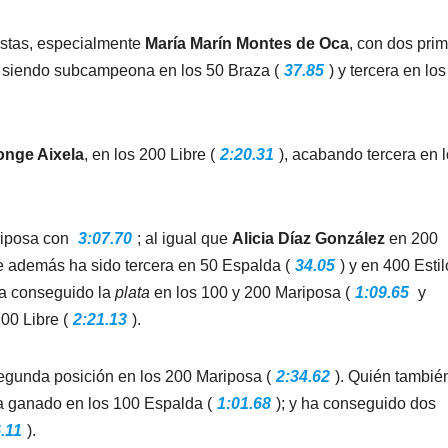
istas, especialmente
María Marín Montes de Oca
, con dos pri
; siendo subcampeona en los 50 Braza (
37.85
) y tercera en lo
onge Aixela
, en los 200 Libre (
2:20.31
), acabando tercera en 
riposa con
3:07.70
; al igual que
Alicia Díaz González
en 200
ue además ha sido tercera en 50 Espalda (
34.05
) y en 400 Esti
a conseguido la
plata
en los 100 y 200 Mariposa (
1:09.65
y
00 Libre (
2:21.13
).
egunda posición en los 200 Mariposa (
2:34.62
). Quién tambié
a ganado en los 100 Espalda (
1:01.68
); y ha conseguido dos
.11
).