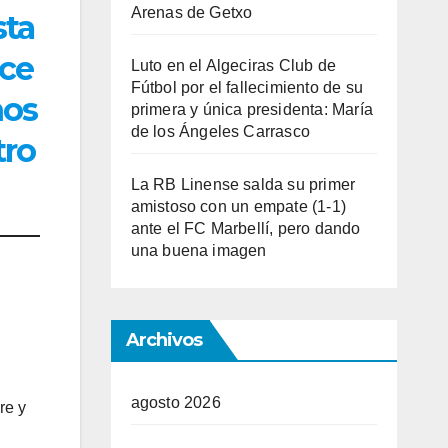
Arenas de Getxo
sta
ace
Luto en el Algeciras Club de
Fútbol por el fallecimiento de su
ños
primera y única presidenta: María
de los Ángeles Carrasco
tro
La RB Linense salda su primer
amistoso con un empate (1-1)
ante el FC Marbellí, pero dando
una buena imagen
Archivos
agosto 2026
re y