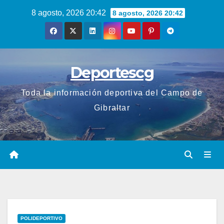
Saltar
8 agosto, 2026 20:42
8 agosto, 2026 20:42
al
contenido
Deportescg
Toda la información deportiva del Campo de
Gibraltar
POLIDEPORTIVO