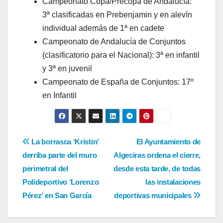
Campeonato Copa/Precopa de Andalucía:
3ª clasificadas en Prebenjamin y en alevín
individual además de 1ª en cadete
Campeonato de Andalucía de Conjuntos
(clasificatorio para el Nacional): 3ª en infantil
y 3ª en juvenil
Campeonato de España de Conjuntos: 17º
en Infantil
Navegación
La borrasca ‘Kristin’
El Ayuntamiento de
derriba parte del muro
Algeciras ordena el cierre,
de
perimetral del
desde esta tarde, de todas
entradas
Polideportivo ‘Lorenzo
las instalaciones
Pérez’ en San García
deportivas municipales