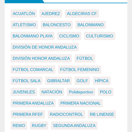
ACUATLÓN
AJEDREZ
ALGECIRAS CF
ATLETISMO
BALONCESTO
BALONMANO
BALONMANO PLAYA
CICLISMO
CULTURISMO
DIVISIÓN DE HONOR ANDALUZA
DIVISIÓN HONOR ANDALUZA
FÚTBOL
FÚTBOL COMARCAL
FÚTBOL FEMENINO
FÚTBOL SALA
GIBRALTAR
GOLF
HÍPICA
JUVENILES
NATACIÓN
Polideportivo
POLO
PRIMERA ANDALUZA
PRIMERA NACIONAL
PRIMERA RFEF
RADIOCONTROL
RB LINENSE
REMO
RUGBY
SEGUNDA ANDALUZA