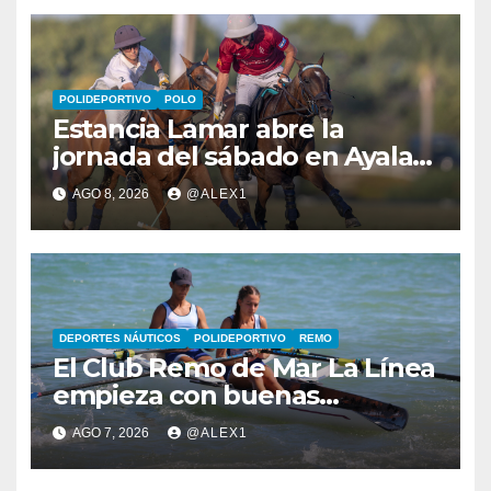
POLIDEPORTIVO
POLO
Estancia Lamar abre la
jornada del sábado en Ayala
Polo Club con una remontada
AGO 8, 2026
@ALEX1
y apurada victoria sobre
Savoir PT
DEPORTES NÁUTICOS
POLIDEPORTIVO
REMO
El Club Remo de Mar La Línea
empieza con buenas
sensaciones el Campeonato
AGO 7, 2026
@ALEX1
de España de Beach Sprint