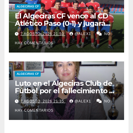
ALGECIRAS CF
El Algeciras CF vence al CD
Atlético Paso (0-1) y jugará
por el LVII Torneo ‘San Ginés’
7 AGOSTO, 2026 21:50
@ALEX1
NO
ante el Arenas de Getxo
HAY COMENTARIOS
ALGECIRAS CF
Luto en el Algeciras Club de
Fútbol por el fallecimiento de
su primera y única
7 AGOSTO, 2026 21:35
@ALEX1
NO
presidenta: María de los
HAY COMENTARIOS
Ángeles Carrasco