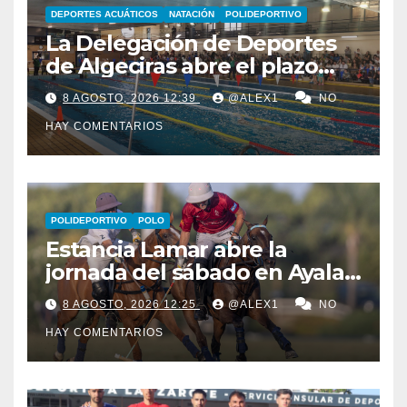
DEPORTES ACUÁTICOS
NATACIÓN
POLIDEPORTIVO
La Delegación de Deportes
de Algeciras abre el plazo
para los cursos municipales
8 AGOSTO, 2026 12:39
@ALEX1
NO
de natación para todas las
HAY COMENTARIOS
edades
POLIDEPORTIVO
POLO
Estancia Lamar abre la
jornada del sábado en Ayala
Polo Club con una
8 AGOSTO, 2026 12:25
@ALEX1
NO
remontada y apurada victoria
HAY COMENTARIOS
sobre Savoir PT