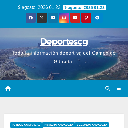
Saltar
9 agosto, 2026 01:22
9 agosto, 2026 01:22
al
contenido
Deportescg
Toda la información deportiva del Campo de
Gibraltar
FÚTBOL COMARCAL
PRIMERA ANDALUZA
SEGUNDA ANDALUZA