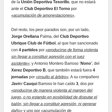
de la
Unión Deportiva Tesorillo
, que no estará
ante el
Club Deportivo El Torno
por
«acumulación de amonestaciones»
.
Del resto, los peor parados son, por un lado,
Jorge Orellana
Palma, del
Club Deportivo
Ubrique Club de Fútbol
, al que han sancionado
con
4 partidos
por
«producirse de forma violenta
sin llegar a constituir agresión con el juez
asistente»
; y Antonio Montero Barroso
‘Nono’
, del
Xerez Deportivo B
, que también estará fuera
4
jornadas
por
«insulto al árbitro»
. A su compañero
Javi
er
Cauqui
Barroso le han caído
3
, dos por
«producirse de manera violenta al margen del
juego, o no estando en posibilidad de disputar el
balón, sin llegar a constituir agresión, ni generar
daño»
y uno por
«acumulación de