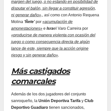
margen del juego, o no estando en posibilidad de
disputar el balón, sin llegar a constituir agresión,
ni generar daño»
., así como con Antonio Requena
Molina
‘Ñete’
por
«acumulación de
amonestaciones»
e
Isra
el Varo Carreira por
«producirse de manera violenta con ocasión del
juego o como consecuencia directa de algún
lance de este, siempre que la acción origine
riesgo y sin generar daño»
.
Más castigados
comarcales
Además de los dos jugadores del conjunto
sanroqueño, la
Unión Deportiva Tarifa
y
Club
Deportivo Guadiaro
tienen sancionados,