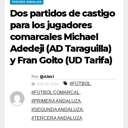
TERCERA ANDALUZA
Dos partidos de castigo
para los jugadores
comarcales Michael
Adedeji (AD Taraguilla)
y Fran Goito (UD Tarifa)
Por
@Alex1
#FÚTBOL
,
ENE 30, 2026
#FÚTBOL COMARCAL
,
#PRIMERA ANDALUZA
,
#SEGUNDA ANDALUZA
,
#TERCERA ANDALUZA