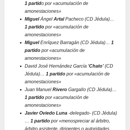
1 partid
o por
«acumulación de
amonestaciones»
Miguel
Ángel
Artal
Pacheco (CD Jédula)…
1 partido
por «acumulación de
amonestaciones»
Miguel
Enríquez Barragán (CD Jédula)…
1
partido
por «acumulación de
amonestaciones»
David José Hernández García
‘Chato’
(CD
Jédula)…
1 partido
por «acumulación de
amonestaciones»
Juan Manuel
Rivero
Gargallo (CD Jédula)…
1 partido
por «acumulación de
amonestaciones»
Javier Oviedo Luna
-delegado- (CD Jédula)
…
1 partido
por «menospreciar al árbitro,
árbitro asistente, dirigentes o autoridades