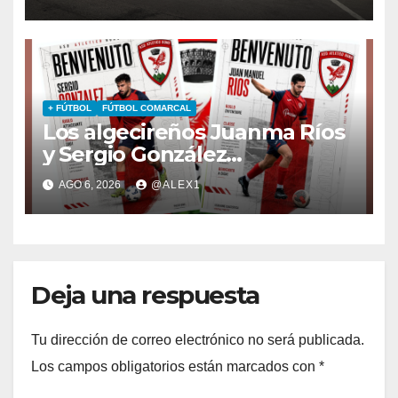
reforma en el ‘Alberto
Umbría’
+ FÚTBOL
FÚTBOL COMARCAL
Los algecireños Juanma Ríos
y Sergio González
emprenden la aventura
AGO 6, 2026
@ALEX1
italiana: fichan por la ASD
Atletico Bono
Deja una respuesta
Tu dirección de correo electrónico no será publicada.
Los campos obligatorios están marcados con
*