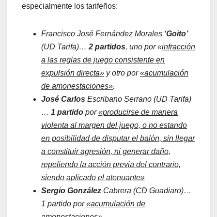
especialmente los tarifeños:
Francisco José Fernández Morales
‘Goito’
(UD Tarifa)…
2 partidos
, uno por «
infracción
a las reglas de juego consistente en
expulsión directa»
y otro por
«acumulación
de amonestaciones»
.
José Carlos
Escribano Serrano (UD Tarifa)
…
1 partido
por
«producirse de manera
violenta al margen del juego, o no estando
en posibilidad de disputar el balón, sin llegar
a constituir agresión, ni generar daño,
repeliendo la acción previa del contrario,
siendo aplicado el atenuante»
Sergio González
Cabrera (CD Guadiaro)…
1 partido por
«acumulación de
amonestaciones»
.