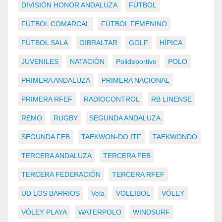
DIVISIÓN HONOR ANDALUZA
FÚTBOL
FÚTBOL COMARCAL
FÚTBOL FEMENINO
FÚTBOL SALA
GIBRALTAR
GOLF
HÍPICA
JUVENILES
NATACIÓN
Polideportivo
POLO
PRIMERA ANDALUZA
PRIMERA NACIONAL
PRIMERA RFEF
RADIOCONTROL
RB LINENSE
REMO
RUGBY
SEGUNDA ANDALUZA
SEGUNDA FEB
TAEKWON-DO ITF
TAEKWONDO
TERCERA ANDALUZA
TERCERA FEB
TERCERA FEDERACIÓN
TERCERA RFEF
UD LOS BARRIOS
Vela
VOLEIBOL
VÓLEY
VÓLEY PLAYA
WATERPOLO
WINDSURF