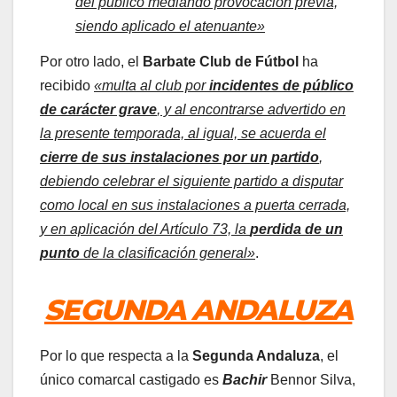
del publico mediando provocación previa,
siendo aplicado el atenuante»
Por otro lado, el
Barbate Club de Fútbol
ha
recibido
«multa al club por
incidentes de público
de carácter grave
, y al encontrarse advertido en
la presente temporada, al igual, se acuerda el
cierre de sus instalaciones por un partido
,
debiendo celebrar el siguiente partido a disputar
como local en sus instalaciones a puerta cerrada,
y en aplicación del Artículo 73, la
perdida de un
punto
de la clasificación general»
.
SEGUNDA ANDALUZA
Por lo que respecta a la
Segunda Andaluza
, el
único comarcal castigado es
Bachir
Bennor Silva,