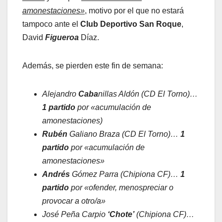
amonestaciones»
, motivo por el que no estará
tampoco ante el
Club Deportivo San Roque
,
David
Figueroa
Díaz.
Además, se pierden este fin de semana:
Alejandro
Caba
nillas Aldón (CD El Torno)…
1 partido
por «acumulación de
amonestaciones)
Rubén
Galiano Braza (CD El Torno)…
1
partido
por «acumulación de
amonestaciones»
Andrés
Gómez Parra (Chipiona CF)…
1
partido
por «ofender, menospreciar o
provocar a otro/a»
José Peña Carpio
‘Chote’
(Chipiona CF)…