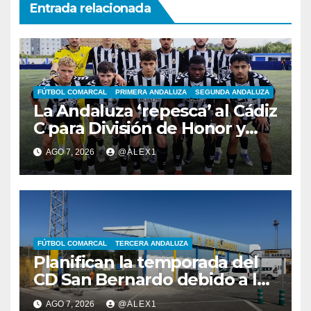
Entrada relacionada
FÚTBOL COMARCAL
PRIMERA ANDALUZA
SEGUNDA ANDALUZA
La Andaluza ‘repesca’ al Cádiz
C para División de Honor y
ofrece su plaza en Primera al
AGO 7, 2026
@ALEX1
filial de la RB Linense
FÚTBOL COMARCAL
TERCERA ANDALUZA
Planifican la temporada del
CD San Bernardo debido a las
importantes obras de
AGO 7, 2026
@ALEX1