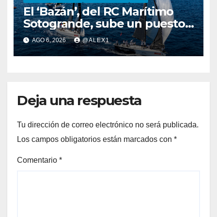
El ‘Bazán’, del RC Marítimo
Sotogrande, sube un puesto
en la general de la Clase ORC
AGO 6, 2026
@ALEX1
A de la 44ª Copa del Rey
Mapfre
Deja una respuesta
Tu dirección de correo electrónico no será publicada.
Los campos obligatorios están marcados con
*
Comentario
*