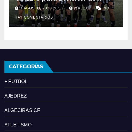
Honor y ofrece su plaza en
7 AGOSTO, 2026 20:12
@ALEX1
NO
Primera al filial de la RB
HAY COMENTARIOS
Linense
CATEGORÍAS
+ FÚTBOL
AJEDREZ
ALGECIRAS CF
ATLETISMO