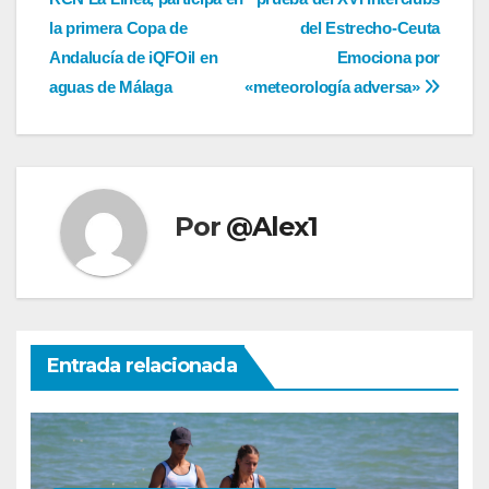
de
la primera Copa de
del Estrecho-Ceuta
entradas
Andalucía de iQFOil en
Emociona por
aguas de Málaga
«meteorología adversa»
Por
@Alex1
Entrada relacionada