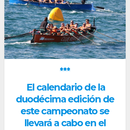
◆◆◆
El calendario de la
duodécima edición de
este campeonato se
llevará a cabo en el