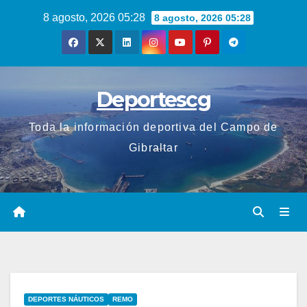
Saltar
8 agosto, 2026 05:28
8 agosto, 2026 05:28
al
contenido
Deportescg
Toda la información deportiva del Campo de
Gibraltar
DEPORTES NÁUTICOS
REMO