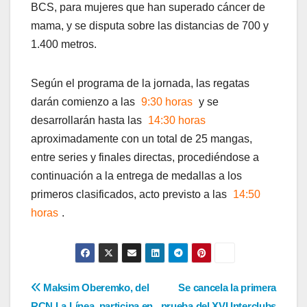
BCS, para mujeres que han superado cáncer de
mama, y se disputa sobre las distancias de 700 y
1.400 metros.
Según el programa de la jornada, las regatas
darán comienzo a las
9:30 horas
y se
desarrollarán hasta las
14:30 horas
aproximadamente con un total de 25 mangas,
entre series y finales directas, procediéndose a
continuación a la entrega de medallas a los
primeros clasificados, acto previsto a las
14:50
horas
.
Navegación
Maksim Oberemko, del
Se cancela la primera
RCN La Línea, participa en
prueba del XVI Interclubs