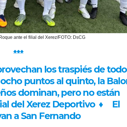
oque ante el filial del Xerez/FOTO: DsCG
◆◆◆
rovechan los traspiés de todo
ocho puntos al quinto, la Bal
ños dominan, pero no están
lial del Xerez Deportivo
♦
El
an a San Fernando