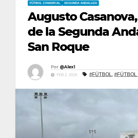
FÚTBOL COMARCAL
SEGUNDA ANDALUZA
Augusto Casanova, e
de la Segunda Anda
San Roque
Por
@Alex1
#FÚTBOL
,
#FÚTBOL
FEB 2, 2026