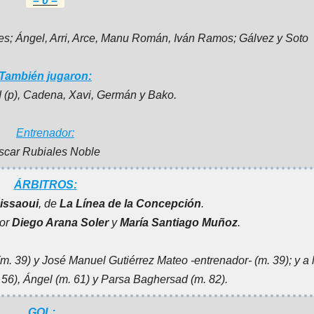
– 0 –
es; Ángel, Arri, Arce, Manu Román, Iván Ramos; Gálvez y Soto
También jugaron:
(p), Cadena, Xavi, Germán y Bako.
Entrenador:
scar Rubiales Noble
ÁRBITROS:
Aissaoui
, de
La Línea de la Concepción
.
por
Diego Arana Soler
y
María Santiago Muñoz
.
(m. 39) y José Manuel Gutiérrez Mateo -entrenador- (m. 39); y a 
56), Ángel (m. 61) y Parsa Baghersad (m. 82).
GOL: