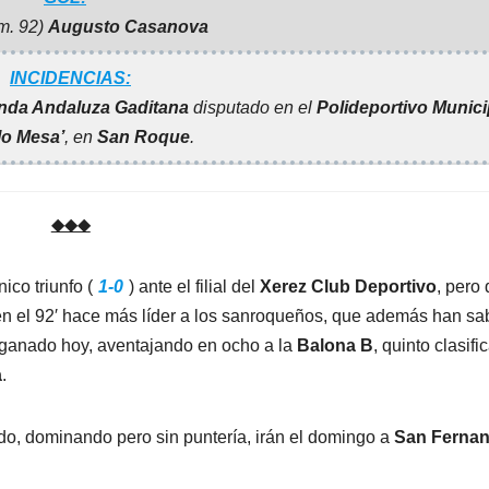
m. 92)
Augusto Casanova
INCIDENCIAS:
nda Andaluza Gaditana
disputado en el
Polideportivo Munici
lo Mesa’
, en
San Roque
.
◆◆◆
ico triunfo (
1-0
) ante el filial del
Xerez Club Deportivo
, pero
n el 92′ hace más líder a los sanroqueños, que además han sa
ganado hoy, aventajando en ocho a la
Balona B
, quinto clasifi
a
.
do, dominando pero sin puntería,
irán el domingo a
San Ferna