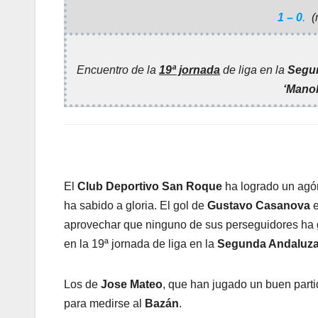
1 – 0
.
(
Encuentro de la
19ª jornada
de liga en la
Segu
‘Mano
El
Club Deportivo San Roque
ha logrado un agón
ha sabido a gloria. El gol de
Gustavo Casanova
e
aprovechar que ninguno de sus perseguidores ha 
en la 19ª jornada de liga en la
Segunda Andaluz
Los de
Jose Mateo
, que han jugado un buen parti
para medirse al
Bazán
.