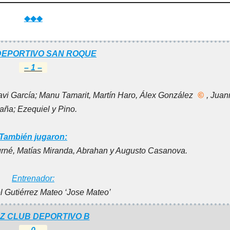
◆◆◆
DEPORTIVO SAN ROQUE
– 1 –
avi García; Manu Tamarit, Martín Haro,
Álex González
©
, Jua
aña; Ezequiel y Pino.
También jugaron:
Furné, Matías Miranda, Abrahan y Augusto Casanova.
Entrenador:
 Gutiérrez Mateo ‘Jose Mateo’
Z CLUB DEPORTIVO B