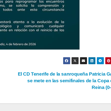
El CD Tenerife de la sanroqueña Patricia G
se mete en las semifinales de la Copa 
Reina (0