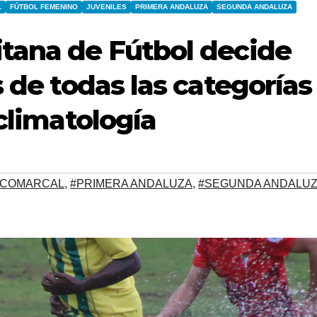
L
FÚTBOL FEMENINO
JUVENILES
PRIMERA ANDALUZA
SEGUNDA ANDALUZA
tana de Fútbol decide
s de todas las categorías
 climatología
 COMARCAL
,
#PRIMERA ANDALUZA
,
#SEGUNDA ANDALU