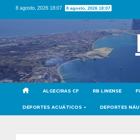
Saltar
8 agosto, 2026 18:07
8 agosto, 2026 18:07
al
contenido
ALGECIRAS CF
RB LINENSE
F
DEPORTES ACUÁTICOS
DEPORTES NÁ