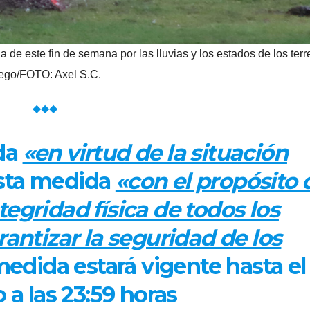
 de este fin de semana por las lluvias y los estados de los ter
ego/FOTO: Axel S.C.
◆◆◆
da
«en virtud de la situación
sta medida
«con el propósito 
tegridad física de todos los
rantizar la seguridad de los
medida estará vigente hasta el
a las 23:59 horas