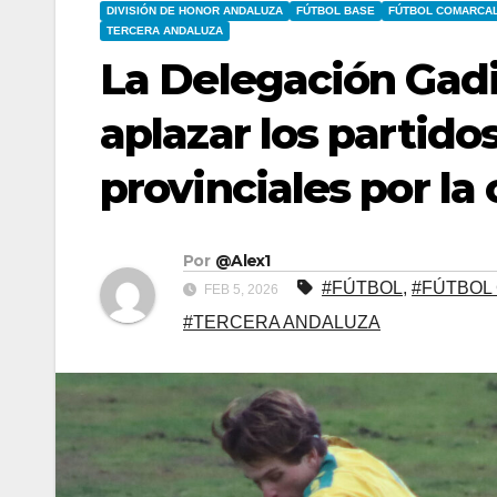
DIVISIÓN DE HONOR ANDALUZA
FÚTBOL BASE
FÚTBOL COMARCA
TERCERA ANDALUZA
La Delegación Gadi
aplazar los partido
provinciales por la
Por
@Alex1
#FÚTBOL
,
#FÚTBOL
FEB 5, 2026
#TERCERA ANDALUZA