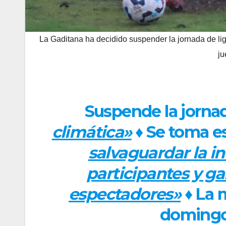
La Gaditana ha decidido suspender la jornada de liga
ju
Suspende la jorna
climática»
♦ Se toma e
salvaguardar la in
participantes y ga
espectadores»
♦ La 
domingo 