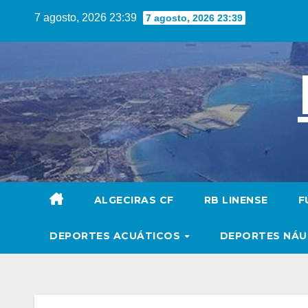
Saltar
7 agosto, 2026 23:39
7 agosto, 2026 23:39
al
contenido
ALGECIRAS CF
RB LINENSE
F
DEPORTES ACUÁTICOS
DEPORTES NÁ