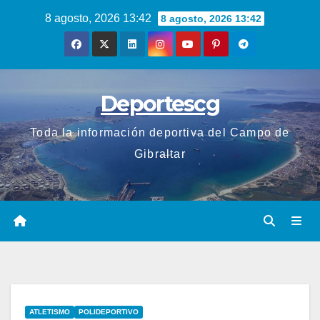
Saltar
8 agosto, 2026 13:42
8 agosto, 2026 13:42
al
contenido
Deportescg
Toda la información deportiva del Campo de
Gibraltar
ATLETISMO
POLIDEPORTIVO