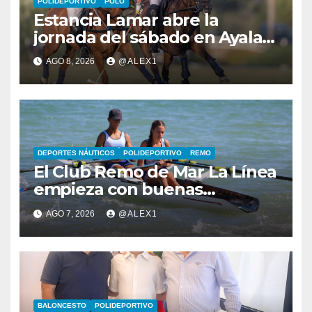
POLIDEPORTIVO
POLO
Estancia Lamar abre la
jornada del sábado en Ayala
Polo Club con una remontada
AGO 8, 2026
@ALEX1
y apurada victoria sobre
Savoir PT
DEPORTES NÁUTICOS
POLIDEPORTIVO
REMO
El Club Remo de Mar La Línea
empieza con buenas
sensaciones el Campeonato
AGO 7, 2026
@ALEX1
de España de Beach Sprint
BALONCESTO
POLIDEPORTIVO