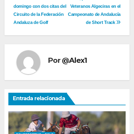
de
domingo con dos citas del
Veteranos Algeciras en el
entradas
Circuito de la Federación
Campeonato de Andalucía
Andaluza de Golf
de Short Track
Por
@Alex1
Entrada relacionada