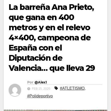
La barreña Ana Prieto,
que gana en 400
metros y en el relevo
4×400, campeona de
España con el
Diputación de
Valencia… que lleva 29
Por
@Alex1
#ATLETISMO
,
FEB 15, 2026
#Polideportivo