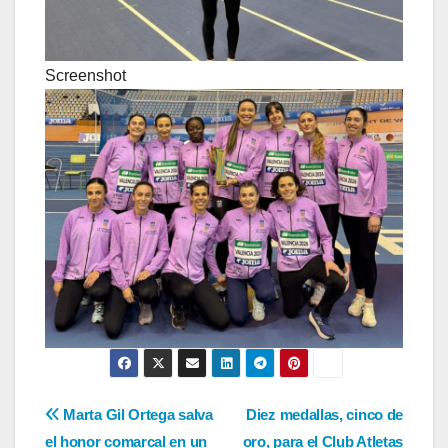
Screenshot
Navegación
Marta Gil Ortega salva
Diez medallas, cinco de
el honor comarcal en un
oro, para el Club Atletas