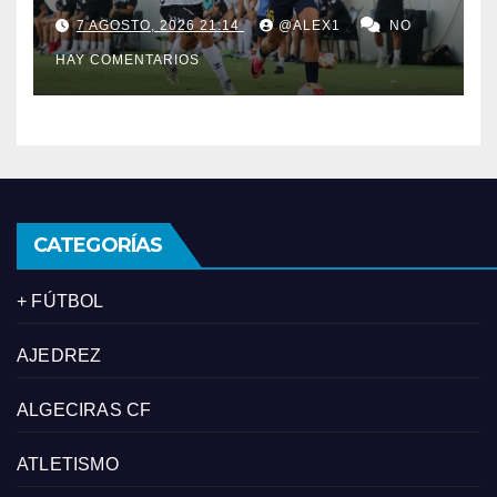
empate (1-1) ante el FC
7 AGOSTO, 2026 21:14
@ALEX1
NO
Marbellí, pero dando una
HAY COMENTARIOS
buena imagen
CATEGORÍAS
+ FÚTBOL
AJEDREZ
ALGECIRAS CF
ATLETISMO