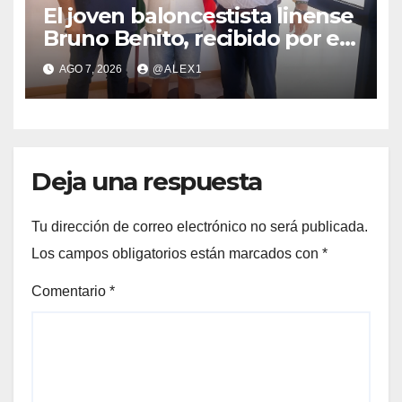
El joven baloncestista linense
Bruno Benito, recibido por el
alcalde, Juan Franco, en el
AGO 7, 2026
@ALEX1
Ayuntamiento de la ciudad
Deja una respuesta
Tu dirección de correo electrónico no será publicada.
Los campos obligatorios están marcados con
*
Comentario
*