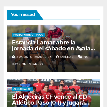
You missed
POLIDEPORTIVO
POLO
Estancia Lamar abre la
jornada del sábado en Ayala
Polo Club con una
8 AGOSTO, 2026 12:25
@ALEX1
NO
remontada y apurada victoria
HAY COMENTARIOS
sobre Savoir PT
ALGECIRAS CF
El Algeciras CF vence al CD
Atlético Paso (0-1) y jugará