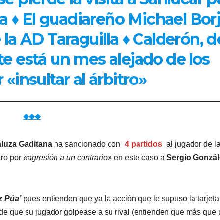
da
♦
El guadiareño Michael Borj
e la AD Taraguilla ♦ Calderón, d
e está un mes alejado de los
«insultar al árbitro»
◆◆◆
luza Gaditana
ha sancionado con
4 partidos
al jugador de l
ro por
«agresión a un contrario»
en este caso a
Sergio Gonzál
z Púa’
pues entienden que ya la acción que le supuso la tarjeta
s de que su jugador golpease a su rival (entienden que más que 