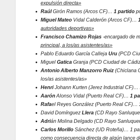
expulsión directa»
Raúl
Girón Ramos (Arcos CF)…
1 partido
p
Miguel Mateo
Vidal Calderón (Arcos CF)…
autoridades deportivas»
Francisco Chamizo Rojas
-encargado de m
principal, a los/as asistentes/as»
Pablo Eduardo García Calleja
Uru
(PCD Ciu
Miguel
Gatica
Granja (PCD Ciudad de Cád
Antonio Alberto Manzorro Ruiz
(Chiclana 
los/as asistentes/as»
Henri
Johann Kurten (Jerez Industrial CF)…
Aarón
Alonso Vidal (Puerto Real CF)…
1 pa
Rafa
el Reyes González (Puerto Real CF)…
David Domínguez
Llera
(CD Rayo Sanluqu
Adri
án Molina Delgado (CD Rayo Sanluqu
Carlos Morillo
Sánchez (UD Roteña)… 1 par
como consecuencia directa de algún lance de