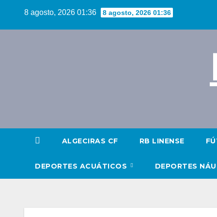
Saltar
8 agosto, 2026 01:36
8 agosto, 2026 01:36
al
contenido
ALGECIRAS CF
RB LINENSE
FÚ
DEPORTES ACUÁTICOS
DEPORTES NÁ