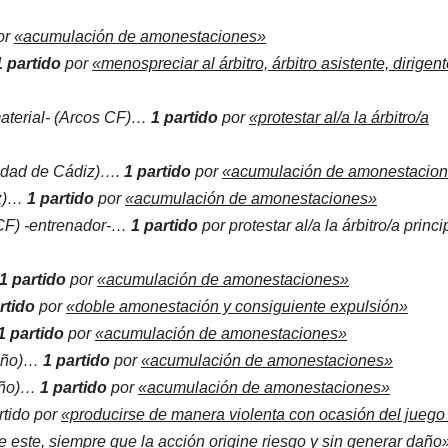
or
«acumulación de amonestaciones»
1 partido
por
«menospreciar al árbitro, árbitro asistente, dirigen
aterial- (Arcos CF)…
1 partido
por
«protestar al/a la árbitro/a
dad de Cádiz)….
1 partido
por
«acumulación de amonestacio
iz)…
1 partido
por
«acumulación de amonestaciones»
CF) -entrenador-…
1 partido
por protestar al/a la árbitro/a princi
1 partido
por
«acumulación de amonestaciones»
rtido
por
«doble amonestación y consiguiente expulsión»
1 partido
por
«acumulación de amonestaciones»
eño)…
1 partido
por
«acumulación de amonestaciones»
eño)…
1 partido
por
«acumulación de amonestaciones»
tido por
«producirse de manera violenta con ocasión del juego
 este, siempre que la acción origine riesgo y sin generar daño