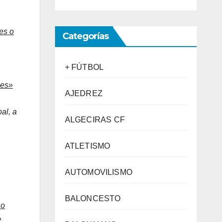
tes o
Categorías
+ FÚTBOL
nes»
AJEDREZ
pal, a
ALGECIRAS CF
ATLETISMO
AUTOMOVILISMO
BALONCESTO
 o
»