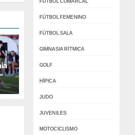
FÚTBOL COMARCAL
FÚTBOL FEMENINO
FÚTBOL SALA
GIMNASIA RÍTMICA
ia
GOLF
Red
HÍPICA
1-1)
a
JUDO
JUVENILES
MOTOCICLISMO