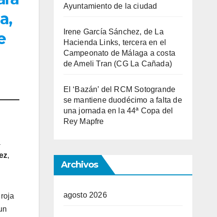
Ayuntamiento de la ciudad
a,
Irene García Sánchez, de La
e
Hacienda Links, tercera en el
Campeonato de Málaga a costa
de Ameli Tran (CG La Cañada)
El ‘Bazán’ del RCM Sotogrande
se mantiene duodécimo a falta de
una jornada en la 44ª Copa del
Rey Mapfre
a
ez
,
Archivos
agosto 2026
 roja
un