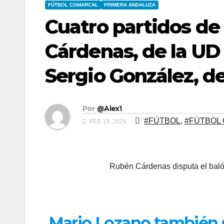
FÚTBOL COMARCAL
PRIMERA ANDALUZA
Cuatro partidos de
Cárdenas, de la UD 
Sergio González, d
Por
@Alex1
#FÚTBOL
,
#FÚTBOL
FEB 19, 2026
Rubén Cárdenas disputa el balón
Mario Lozano también se