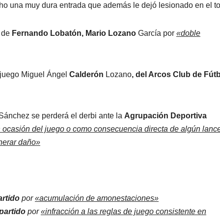
ho una muy dura entrada que además le dejó lesionado en el tob
s de
Fernando Lobatón, Mario Lozano
García por
«doble
 juego Miguel Ángel
Calderón
Lozano
, del Arcos Club de Fút
Sánchez se perderá el derbi ante la
Agrupación Deportiva
 ocasión del juego o como consecuencia directa de algún lanc
enerar daño»
artido
por
«acumulación de amonestaciones»
partido
por
«infracción a las reglas de juego consistente en