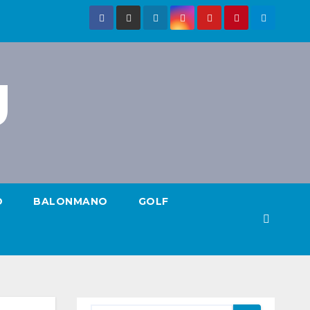
g
O
BALONMANO
GOLF