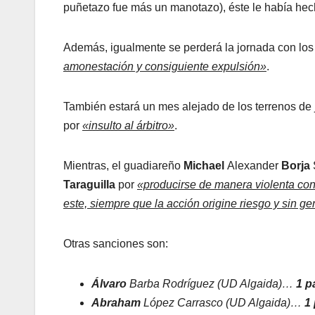
puñetazo fue más un manotazo), éste le había hec
Además, igualmente se perderá la jornada con lo
amonestación y consiguiente expulsión»
.
También estará un mes alejado de los terrenos de
por
«insulto al árbitro»
.
Mientras, el guadiareño
Michael
Alexander
Borja
Taraguilla
por
«producirse de manera violenta con
este, siempre que la acción origine riesgo y sin g
Otras sanciones son:
Álvaro
Barba Rodríguez (UD Algaida)…
1 p
Abraham
López Carrasco (UD Algaida)…
1 