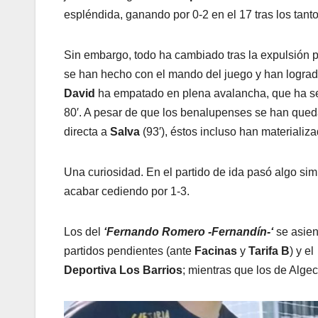
espléndida, ganando por 0-2 en el 17 tras los tant
Sin embargo, todo ha cambiado tras la expulsión p
se han hecho con el mando del juego y han logrado
David
ha empatado en plena avalancha, que ha seg
80′. A pesar de que los benalupenses se han qu
directa a
Salva
(93′), éstos incluso han materializ
Una curiosidad. En el partido de ida pasó algo sim
acabar cediendo por 1-3.
Los del
‘Fernando Romero -Fernandín-‘
se asien
partidos pendientes (ante
Facinas
y
Tarifa B
) y el
Deportiva Los Barrios
; mientras que los de Algec