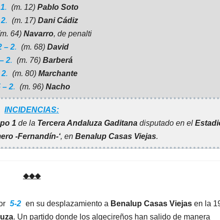
 1
.
(m. 12)
Pablo Soto
 2
.
(m. 17)
Dani Cádiz
m. 64)
Navarro
,
de penalti
2 – 2
.
(m. 68)
David
– 2
.
(m. 76)
Barberá
 2
.
(m. 80)
Marchante
 – 2
.
(m. 96)
Nacho
INCIDENCIAS:
po 1
de la
Tercera Andaluza Gaditana
disputado en el
Estadi
ero -Fernandín-‘
, en
Benalup Casas Viejas
.
◆◆◆
or
5-2
en su desplazamiento a
Benalup Casas Viejas
en la 1
luza
. Un partido donde los algecireños han salido de manera