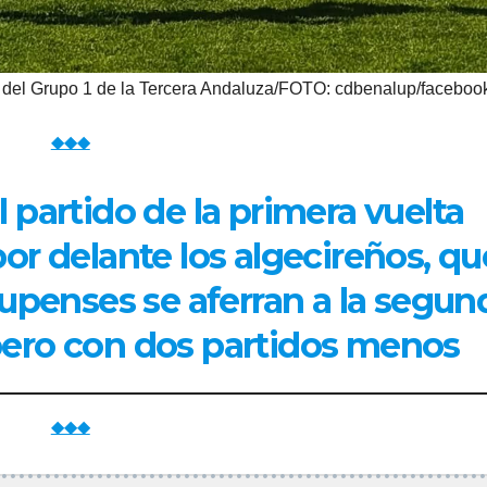
el Grupo 1 de la Tercera Andaluza/FOTO: cdbenalup/faceboo
◆◆◆
 partido de la primera vuelta
or delante los algecireños, qu
upenses se aferran a la segun
r, pero con dos partidos menos
◆◆◆