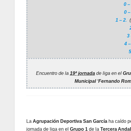
0 –
0 –
1 – 2
.
(
3 
4 –
5
Encuentro de la
19ª jornada
de liga en el
Gru
Municipal ‘Fernando Rom
La
Agrupación Deportiva San García
ha caído p
jornada de liga en el
Grupo 1
de la
Tercera Anda