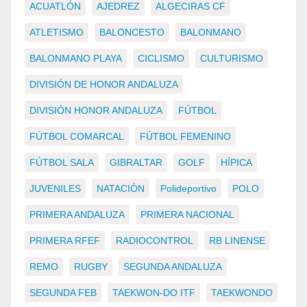
ACUATLÓN
AJEDREZ
ALGECIRAS CF
ATLETISMO
BALONCESTO
BALONMANO
BALONMANO PLAYA
CICLISMO
CULTURISMO
DIVISIÓN DE HONOR ANDALUZA
DIVISIÓN HONOR ANDALUZA
FÚTBOL
FÚTBOL COMARCAL
FÚTBOL FEMENINO
FÚTBOL SALA
GIBRALTAR
GOLF
HÍPICA
JUVENILES
NATACIÓN
Polideportivo
POLO
PRIMERA ANDALUZA
PRIMERA NACIONAL
PRIMERA RFEF
RADIOCONTROL
RB LINENSE
REMO
RUGBY
SEGUNDA ANDALUZA
SEGUNDA FEB
TAEKWON-DO ITF
TAEKWONDO