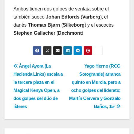
Ambos tienen dos golpes de ventaja sobre el
también sueco
Johan Edfords
(
Varberg
), el
danés
Thomas
Bjørn
(
Silkeborg
) y el escocés
Stephen Gallacher
(
Dechmont
)
Navegación
Ángel Ayora (La
Yago Horno (RCG
Hacienda Links) escala a
Sotogrande) arranca
de
la tercera plaza en el
quinto en Murcia, pero a
entradas
Magical Kenya Open, a
ocho golpes del liderato;
dos golpes del dúo de
Martín Cervera y Gonzalo
líderes
Baños, 15º