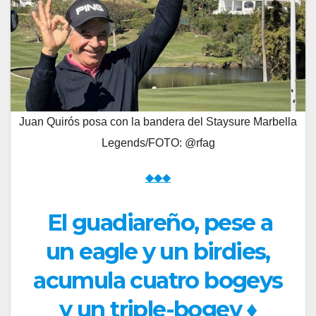
Juan Quirós posa con la bandera del Staysure Marbella
Legends/FOTO: @rfag
◆◆◆
El guadiareño, pese a
un eagle y un birdies,
acumula cuatro bogeys
y un triple-bogey
♦