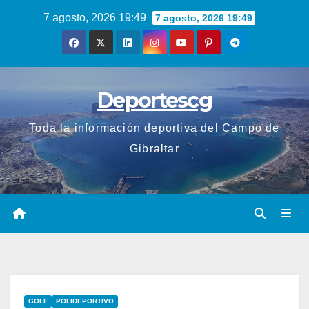
Saltar
7 agosto, 2026 19:49
7 agosto, 2026 19:49
al
contenido
Deportescg
Toda la información deportiva del Campo de
Gibraltar
GOLF
POLIDEPORTIVO