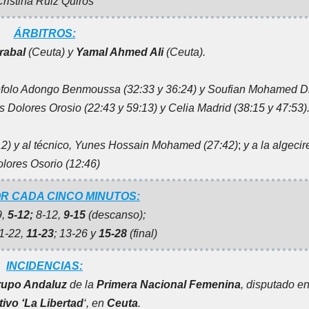
Cristina Ruiz Quirós
ÁRBITROS:
rabal
(Ceuta) y
Yamal Ahmed Ali
(Ceuta).
Befolo Adongo Benmoussa (32:33 y 36:24) y Soufian Mohamed Dr
es Dolores Orosio (22:43 y 59:13) y Celia Madrid (38:15 y 47:53)
12)
y al técnico, Yunes Hossain Mohamed (27:42)
;
y a la algeci
lores Osorio (12:46)
 CADA CINCO MINUTOS:
9,
5-12;
8-12,
9-15
(descanso);
11-22,
11-23
; 13-26 y
15-28
(final)
INCIDENCIAS:
rupo Andaluz
de la
Primera Nacional Femenina
, disputado en
tivo ‘La Libertad
‘, en
Ceuta
.