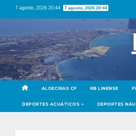
Saltar
7 agosto, 2026 20:44
7 agosto, 2026 20:44
al
contenido
ALGECIRAS CF
RB LINENSE
F
DEPORTES ACUÁTICOS
DEPORTES NÁ