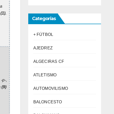
ia
i
(1)
,
Categorías
+ FÚTBOL
AJEDREZ
ALGECIRAS CF
ATLETISMO
-p-,
a
(9)
AUTOMOVILISMO
BALONCESTO