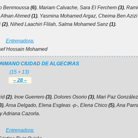
ngo Benmoussa
(6)
, Mariam Calvache, Sara El Ferchem
(3)
, Ram
, Afnan Ahmed
(1)
, Yasmina Mohamed Argaz, Cheima Ben Aziz
i
(2)
, Nihed Laachiri Flilah, Salma Mohamed Sanz
(1)
.
Entrenadora:
sef Hossain Mohamed
ONMANO CIUDAD DE ALGECIRAS
(15 + 13)
– 28 –
rid
(2)
, Inoe Guerrero
(3)
, Dolores Osorio
(3)
,
Mari Paz González 
3)
, Aroa Delgado, Elena Esgleas -p-, Elena Chico
(5)
, Ana Parr
y Adriana Cazorla.
Entrenadora: