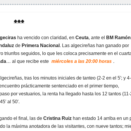
◆◆◆
geciras
ha vencido con claridad, en
Ceuta
, ante el
BM Ramón
ndaluz
de
Primera Nacional
. Las algecireñas han ganado por
 triunfos seguidos, lo que les coloca precisamente en el cuart
ada
… al que recibe este
miércoles a las 20:00 horas
.
cireñas, tras los minutos iniciales de tanteo (2-2 en el 5′; y 4
 encuentro prácticamente sentenciado en el primer tiempo,
aso por vestuarios, la renta ha llegado hasta los 12 tantos (11-
5′ al 50′.
ando el final, las de
Cristina Ruiz
han estado 14 arriba en un 
do la máxima anotadora de las visitantes, con nueve tantos; mi