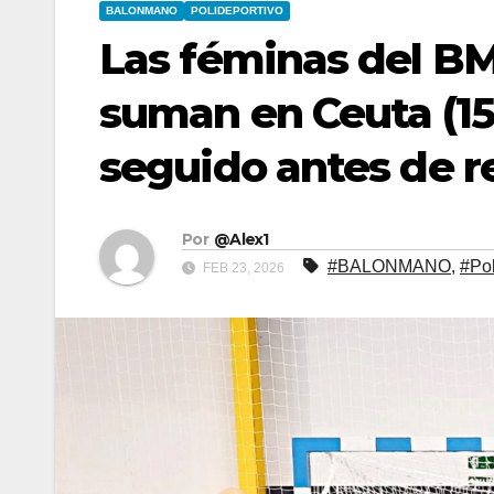
BALONMANO
POLIDEPORTIVO
Las féminas del BM
suman en Ceuta (15-
seguido antes de rec
Por
@Alex1
#BALONMANO
,
#Pol
FEB 23, 2026