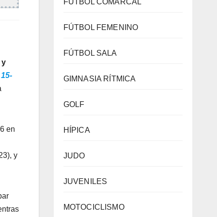
FÚTBOL COMARCAL
FÚTBOL FEMENINO
FÚTBOL SALA
 y
15-
GIMNASIA RÍTMICA
a
GOLF
-6 en
HÍPICA
23), y
JUDO
JUVENILES
par
MOTOCICLISMO
entras