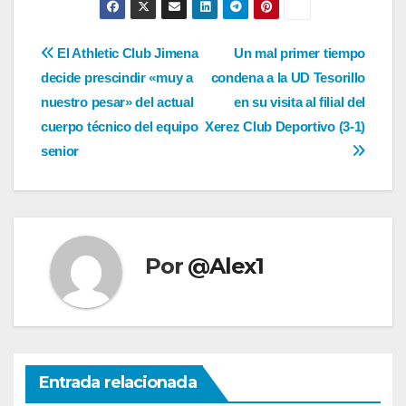
Navegación
El Athletic Club Jimena
Un mal primer tiempo
decide prescindir «muy a
condena a la UD Tesorillo
de
nuestro pesar» del actual
en su visita al filial del
entradas
cuerpo técnico del equipo
Xerez Club Deportivo (3-1)
senior
Por
@Alex1
Entrada relacionada