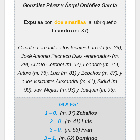
González Pérez
y
Ángel Ordóñez García
Expulsa
por
dos amarillas
al ubriqueño
Leandro
(m. 87)
Cartulina amarilla a los locales Lamela (m. 39),
José Antonio Pacheco Díaz -entrenador- (m.
39), Álvaro Coronel (m. 62), Leandro (m. 75),
Arturo (m. 76), Luis (m. 81) y Zeballos (m. 87); y
a los visitantes Alexandru (m. 41), Sidiki (m.
90), Javi Mejías (m. 93) y Joaquín (m. 95).
GOLES:
1 – 0
.
(m. 37)
Zeballos
2 –
0.
(m. 41)
Luis
3 – 0
.
(m. 58)
Fran
3 – 1.
(m. 62)
Domingo