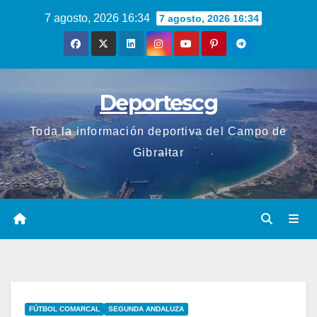
Saltar
7 agosto, 2026 16:34
7 agosto, 2026 16:34
al
contenido
Deportescg
Toda la información deportiva del Campo de
Gibraltar
FÚTBOL COMARCAL
SEGUNDA ANDALUZA