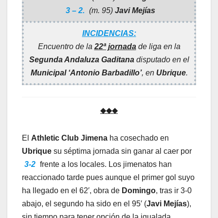
3 – 2.
(m. 95)
Javi Mejías
INCIDENCIAS:
Encuentro de la
22ª jornada
de liga en la
Segunda Andaluza Gaditana
disputado en el
Municipal ‘Antonio Barbadillo’
, en
Ubrique
.
◆◆◆
El
Athletic Club Jimena
ha cosechado en
Ubrique
su séptima jornada sin ganar al caer por
3-2
frente a los locales. Los jimenatos han
reaccionado tarde pues aunque el primer gol suyo
ha llegado en el 62′, obra de
Domingo
, tras ir 3-0
abajo, el segundo ha sido en el 95′ (
Javi Mejías
),
sin tiempo para tener opción de la igualada.