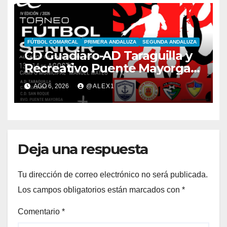
FÚTBOL COMARCAL
PRIMERA ANDALUZA
SEGUNDA ANDALUZA
CD Guadiaro-AD Taraguilla y
Recreativo Puente Mayorga-
CD San Roque, semifinales
AGO 6, 2026
@ALEX1
del IV Trofeo ‘Alcalde’
Deja una respuesta
Tu dirección de correo electrónico no será publicada.
Los campos obligatorios están marcados con
*
Comentario
*