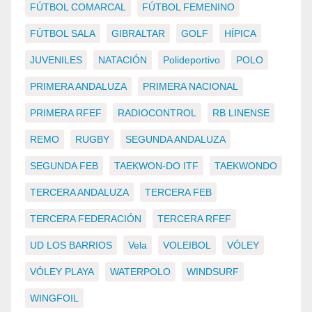
FÚTBOL COMARCAL
FÚTBOL FEMENINO
FÚTBOL SALA
GIBRALTAR
GOLF
HÍPICA
JUVENILES
NATACIÓN
Polideportivo
POLO
PRIMERA ANDALUZA
PRIMERA NACIONAL
PRIMERA RFEF
RADIOCONTROL
RB LINENSE
REMO
RUGBY
SEGUNDA ANDALUZA
SEGUNDA FEB
TAEKWON-DO ITF
TAEKWONDO
TERCERA ANDALUZA
TERCERA FEB
TERCERA FEDERACIÓN
TERCERA RFEF
UD LOS BARRIOS
Vela
VOLEIBOL
VÓLEY
VÓLEY PLAYA
WATERPOLO
WINDSURF
WINGFOIL