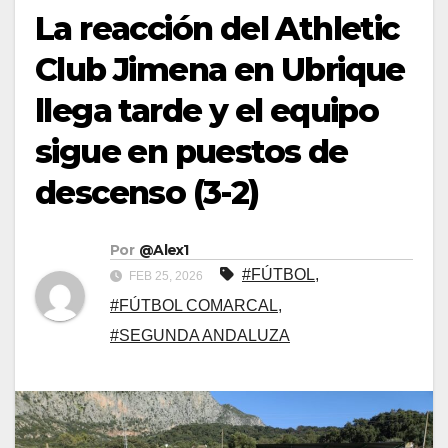
La reacción del Athletic
Club Jimena en Ubrique
llega tarde y el equipo
sigue en puestos de
descenso (3-2)
Por
@Alex1
#FÚTBOL
,
FEB 25, 2026
#FÚTBOL COMARCAL
,
#SEGUNDA ANDALUZA