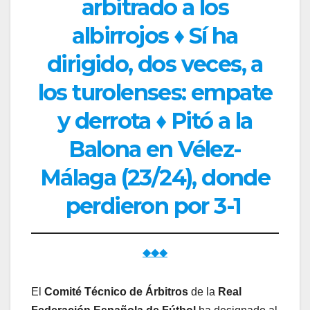
arbitrado a los
albirrojos ♦ Sí ha
dirigido, dos veces, a
los turolenses: empate
y derrota ♦ Pitó a la
Balona en Vélez-
Málaga (23/24), donde
perdieron por 3-1
◆◆◆
El
Comité Técnico de Árbitros
de la
Real