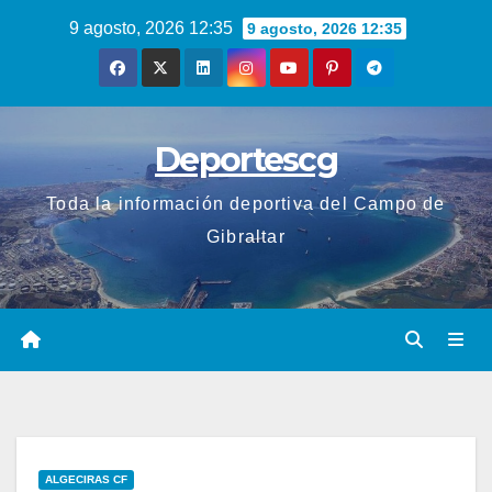
Saltar
9 agosto, 2026 12:35
9 agosto, 2026 12:35
al
contenido
Deportescg
Toda la información deportiva del Campo de
Gibraltar
ALGECIRAS CF