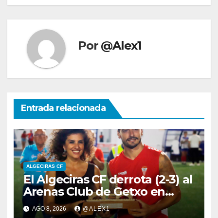
Por
@Alex1
Entrada relacionada
ALGECIRAS CF
El Algeciras CF derrota (2-3) al
Arenas Club de Getxo en
Lanzarote y lleva a sus
AGO 8, 2026
@ALEX1
vitrinas el LVII Torneo ‘San