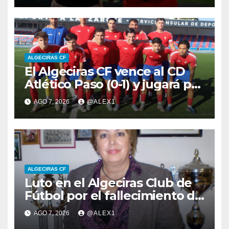
Ginés’
ALGECIRAS CF
El Algeciras CF vence al CD
Atlético Paso (0-1) y jugará por
el LVII Torneo ‘San Ginés’
AGO 7, 2026
@ALEX1
ante el Arenas de Getxo
ALGECIRAS CF
Luto en el Algeciras Club de
Fútbol por el fallecimiento de
su primera y única
AGO 7, 2026
@ALEX1
presidenta: María de los