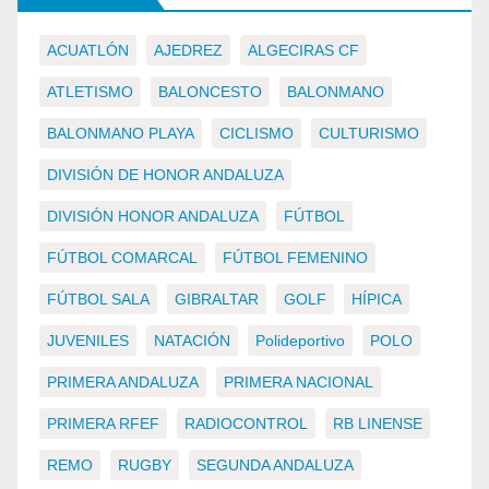
ACUATLÓN
AJEDREZ
ALGECIRAS CF
ATLETISMO
BALONCESTO
BALONMANO
BALONMANO PLAYA
CICLISMO
CULTURISMO
DIVISIÓN DE HONOR ANDALUZA
DIVISIÓN HONOR ANDALUZA
FÚTBOL
FÚTBOL COMARCAL
FÚTBOL FEMENINO
FÚTBOL SALA
GIBRALTAR
GOLF
HÍPICA
JUVENILES
NATACIÓN
Polideportivo
POLO
PRIMERA ANDALUZA
PRIMERA NACIONAL
PRIMERA RFEF
RADIOCONTROL
RB LINENSE
REMO
RUGBY
SEGUNDA ANDALUZA