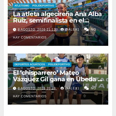
ATLETISMO
POLIDEPORTIVO
La atleta algecireña Ana Alba
Ruiz, semifinalista en el
Mundial Sub-20 con el relevo
8 AGOSTO, 2026 21:13
@ALEX1
NO
4×400 femenino
HAY COMENTARIOS
DEPORTES ACUÁTICOS
POLIDEPORTIVO
El ‘chisparrero’ Mateo
Vázquez Gil gana en Úbeda y
se proclama subcampeón de
8 AGOSTO, 2026 20:26
@ALEX1
NO
Andalucía de acuatlón
HAY COMENTARIOS