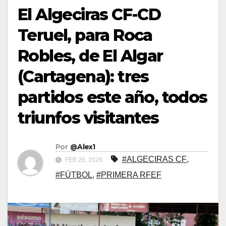
El Algeciras CF-CD
Teruel, para Roca
Robles, de El Algar
(Cartagena): tres
partidos este año, todos
triunfos visitantes
Por
@Alex1
#ALGECIRAS CF
,
FEB 26, 2026
#FÚTBOL
,
#PRIMERA RFEF