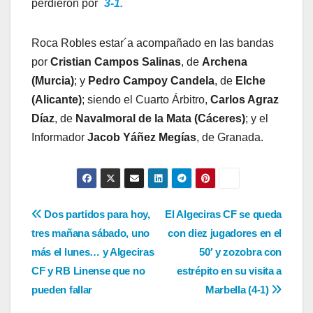
perdieron por
3-1.
Roca Robles estar´a acompañado en las bandas
por
Cristian Campos Salinas
, de
Archena
(Murcia)
; y
Pedro Campoy Candela
, de
Elche
(Alicante)
; siendo el Cuarto Árbitro,
Carlos Agraz
Díaz
, de
Navalmoral de la Mata (Cáceres)
; y el
Informador
Jacob Yáñez Megías
, de Granada.
Navegación
Dos partidos para hoy,
El Algeciras CF se queda
tres mañana sábado, uno
con diez jugadores en el
de
más el lunes… y Algeciras
50′ y zozobra con
entradas
CF y RB Linense que no
estrépito en su visita a
pueden fallar
Marbella (4-1)