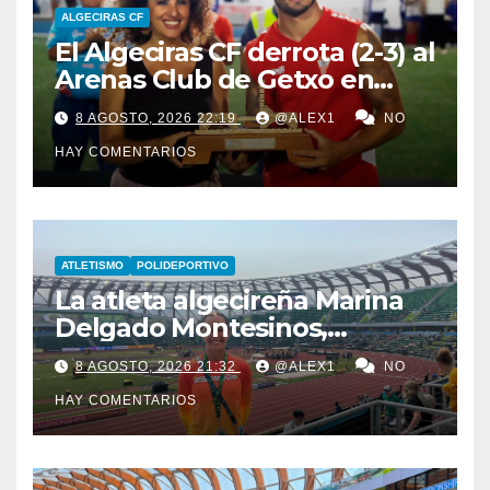
ALGECIRAS CF
El Algeciras CF derrota (2-3) al
Arenas Club de Getxo en
Lanzarote y lleva a sus
8 AGOSTO, 2026 22:19
@ALEX1
NO
vitrinas el LVII Torneo ‘San
HAY COMENTARIOS
Ginés’
ATLETISMO
POLIDEPORTIVO
La atleta algecireña Marina
Delgado Montesinos,
finalista con el relevo 4×100
8 AGOSTO, 2026 21:32
@ALEX1
NO
en el Campeonato del
HAY COMENTARIOS
Mundo Sub-20