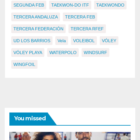
SEGUNDA FEB
TAEKWON-DO ITF
TAEKWONDO
TERCERA ANDALUZA
TERCERA FEB
TERCERA FEDERACIÓN
TERCERA RFEF
UD LOS BARRIOS
Vela
VOLEIBOL
VÓLEY
VÓLEY PLAYA
WATERPOLO
WINDSURF
WINGFOIL
You missed