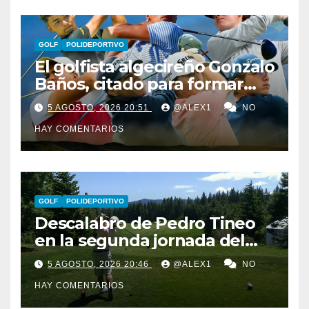
GOLF
POLIDEPORTIVO
El golfista algecireño Gonzalo
Baños, citado para formar
parte del equipo europeo en
5 AGOSTO, 2026 20:51
@ALEX1
NO
el Jacques Léglise Trophy
HAY COMENTARIOS
GOLF
POLIDEPORTIVO
Descalabro de Pedro Tineo
en la segunda jornada del
Reid Trophy y Marcos
5 AGOSTO, 2026 20:46
@ALEX1
NO
Ledesma pasa el corte por
HAY COMENTARIOS
‘los pelos’