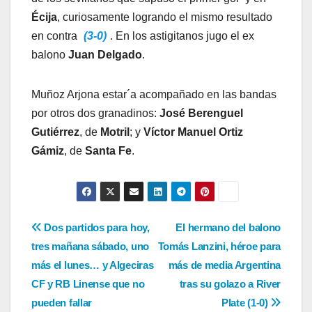
Écija
, curiosamente logrando el mismo resultado
en contra
(3-0)
. En los astigitanos jugo el ex
balono
Juan Delgado
.
Muñoz Arjona estar´a acompañado en las bandas
por otros dos granadinos:
José Berenguel
Gutiérrez
, de
Motril
; y
Víctor Manuel Ortiz
Gámiz
, de
Santa Fe
.
Navegación
Dos partidos para hoy,
El hermano del balono
tres mañana sábado, uno
Tomás Lanzini, héroe para
de
más el lunes… y Algeciras
más de media Argentina
entradas
CF y RB Linense que no
tras su golazo a River
pueden fallar
Plate (1-0)