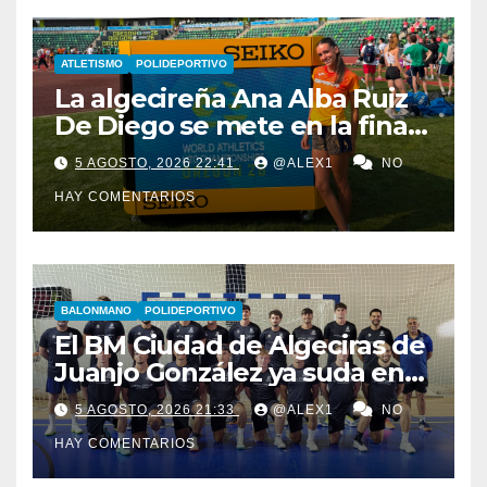
ATLETISMO
POLIDEPORTIVO
La algecireña Ana Alba Ruiz
De Diego se mete en la final
del Mundial Sub-20 con el
5 AGOSTO, 2026 22:41
@ALEX1
NO
Relevo Mixto de 4×400
HAY COMENTARIOS
BALONMANO
POLIDEPORTIVO
El BM Ciudad de Algeciras de
Juanjo González ya suda en
pretemporada con dos
5 AGOSTO, 2026 21:33
@ALEX1
NO
fichajes: Florin Pop y Álex
HAY COMENTARIOS
González