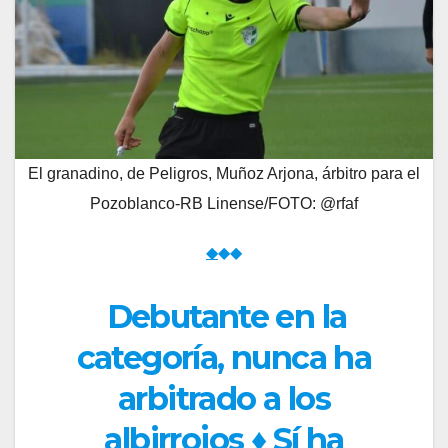
El granadino, de Peligros, Muñoz Arjona, árbitro para el
Pozoblanco-RB Linense/FOTO: @rfaf
◆
◆◆
Debutante en la
categoría, nunca ha
arbitrado a los
albirrojos ♦ Sí ha