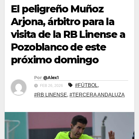
El peligreño Muñoz
Arjona, árbitro para la
visita de la RB Linense a
Pozoblanco de este
próximo domingo
Por
@Alex1
#FÚTBOL
,
FEB 26, 2026
#RB LINENSE
,
#TERCERA ANDALUZA