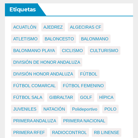
Etiquetas
ACUATLÓN
AJEDREZ
ALGECIRAS CF
ATLETISMO
BALONCESTO
BALONMANO
BALONMANO PLAYA
CICLISMO
CULTURISMO
DIVISIÓN DE HONOR ANDALUZA
DIVISIÓN HONOR ANDALUZA
FÚTBOL
FÚTBOL COMARCAL
FÚTBOL FEMENINO
FÚTBOL SALA
GIBRALTAR
GOLF
HÍPICA
JUVENILES
NATACIÓN
Polideportivo
POLO
PRIMERA ANDALUZA
PRIMERA NACIONAL
PRIMERA RFEF
RADIOCONTROL
RB LINENSE