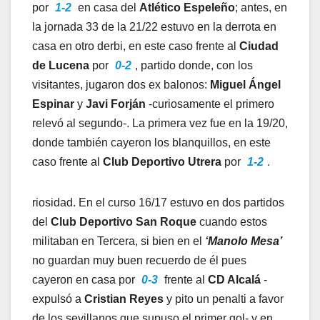
por
1-2
en casa del
Atlético Espeleño
; antes, en
la jornada 33 de la 21/22 estuvo en la derrota en
casa en otro derbi, en este caso frente al
Ciudad
de Lucena
por
0-2
, partido donde, con los
visitantes, jugaron dos ex balonos:
Miguel Ángel
Espinar
y
Javi Forján
-curiosamente el primero
relevó al segundo-. La primera vez fue en la 19/20,
donde también cayeron los blanquillos, en este
caso frente al
Club Deportivo Utrera
por
1-2
.
riosidad. En el curso 16/17 estuvo en dos partidos
del
Club Deportivo San Roque
cuando estos
militaban en Tercera, si bien en el
‘Manolo Mesa’
no guardan muy buen recuerdo de él pues
cayeron en casa por
0-3
frente al
CD Alcalá
-
expulsó a
Cristian Reyes
y pito un penalti a favor
de los sevillanos que supuso el primer gol- y en