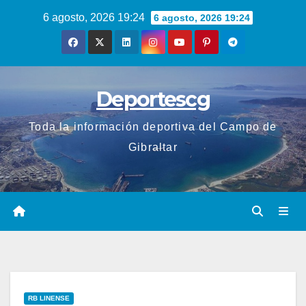
Saltar
6 agosto, 2026 19:24
6 agosto, 2026 19:24
al
contenido
Deportescg
Toda la información deportiva del Campo de
Gibraltar
RB LINENSE