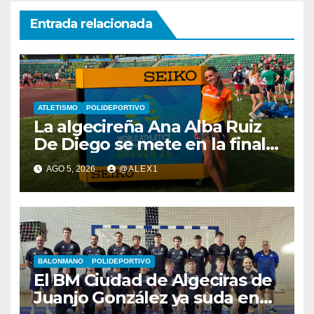
Entrada relacionada
ATLETISMO
POLIDEPORTIVO
La algecireña Ana Alba Ruiz
De Diego se mete en la final
del Mundial Sub-20 con el
AGO 5, 2026
@ALEX1
Relevo Mixto de 4×400
BALONMANO
POLIDEPORTIVO
El BM Ciudad de Algeciras de
Juanjo González ya suda en