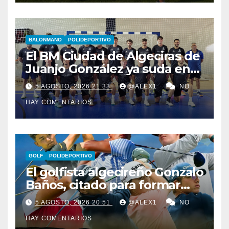
BALONMANO
POLIDEPORTIVO
El BM Ciudad de Algeciras de
Juanjo González ya suda en
pretemporada con dos
5 AGOSTO, 2026 21:33
@ALEX1
NO
fichajes: Florin Pop y Álex
HAY COMENTARIOS
González
GOLF
POLIDEPORTIVO
El golfista algecireño Gonzalo
Baños, citado para formar
parte del equipo europeo en
5 AGOSTO, 2026 20:51
@ALEX1
NO
el Jacques Léglise Trophy
HAY COMENTARIOS