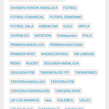
DIVISIÓN HONOR ANDALUZA
FÚTBOL
FÚTBOL COMARCAL
FÚTBOL FEMENINO
FÚTBOL SALA
GIBRALTAR
GOLF
HÍPICA
JUVENILES
NATACIÓN
Polideportivo
POLO
PRIMERA ANDALUZA
PRIMERA NACIONAL
PRIMERA RFEF
RADIOCONTROL
RB LINENSE
REMO
RUGBY
SEGUNDA ANDALUZA
SEGUNDA FEB
TAEKWON-DO ITF
TAEKWONDO
TERCERA ANDALUZA
TERCERA FEB
TERCERA FEDERACIÓN
TERCERA RFEF
UD LOS BARRIOS
Vela
VOLEIBOL
VÓLEY