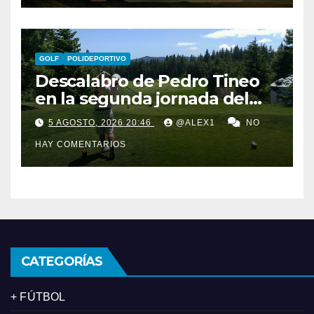
GOLF
POLIDEPORTIVO
Descalabro de Pedro Tineo
en la segunda jornada del
Reid Trophy y Marcos
5 AGOSTO, 2026 20:46
@ALEX1
NO
Ledesma pasa el corte por
HAY COMENTARIOS
‘los pelos’
CATEGORÍAS
+ FÚTBOL