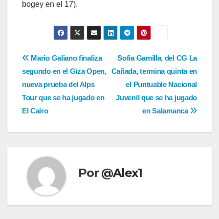
bogey en el 17).
Navegación
Mario Galiano finaliza
Sofía Gamilla, del CG La
segundo en el Giza Open,
Cañada, termina quinta en
de
nueva prueba del Alps
el Puntuable Nacional
entradas
Tour que se ha jugado en
Juvenil que se ha jugado
El Cairo
en Salamanca
Por
@Alex1