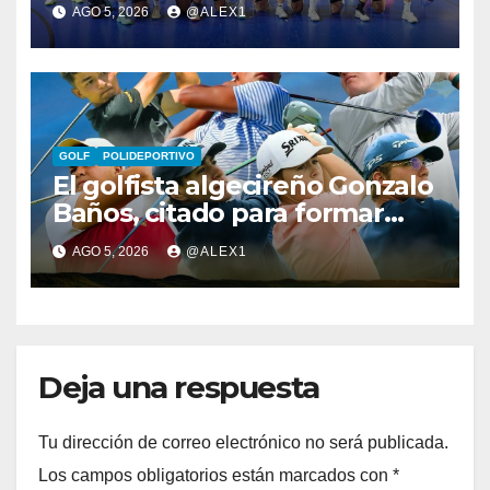
pretemporada con dos
AGO 5, 2026
@ALEX1
fichajes: Florin Pop y Álex
González
GOLF
POLIDEPORTIVO
El golfista algecireño Gonzalo
Baños, citado para formar
parte del equipo europeo en
AGO 5, 2026
@ALEX1
el Jacques Léglise Trophy
Deja una respuesta
Tu dirección de correo electrónico no será publicada.
Los campos obligatorios están marcados con
*