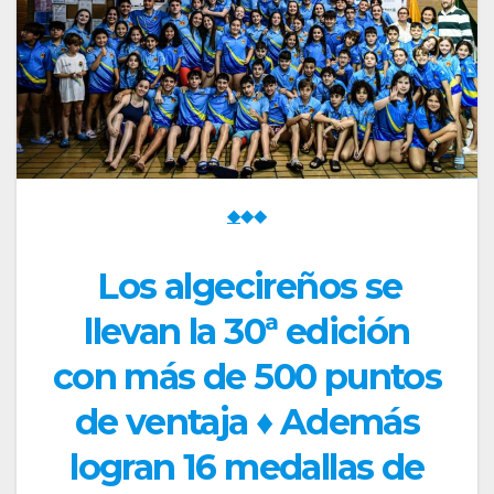
◆
◆◆
Los algecireños se
llevan la 30ª edición
con más de 500 puntos
de ventaja ♦ Además
logran 16 medallas de