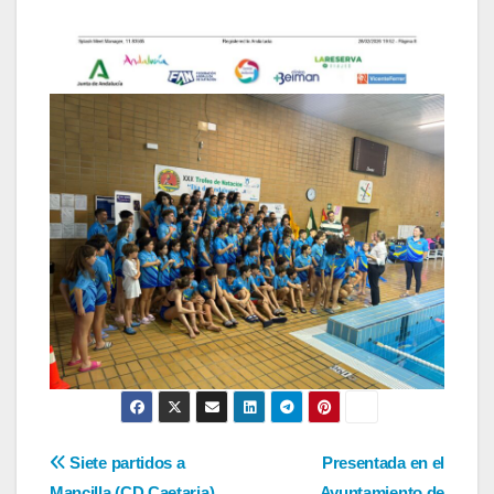
Navegación
Siete partidos a
Presentada en el
Mancilla (CD Caetaria),
Ayuntamiento de