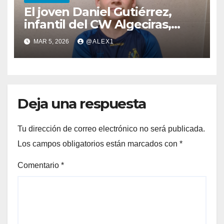
El joven Daniel Gutiérrez,
infantil del CW Algeciras,
citado por la Andaluza para
MAR 5, 2026
@ALEX1
los entrenos en Sevilla y
Madrid
Deja una respuesta
Tu dirección de correo electrónico no será publicada.
Los campos obligatorios están marcados con
*
Comentario
*