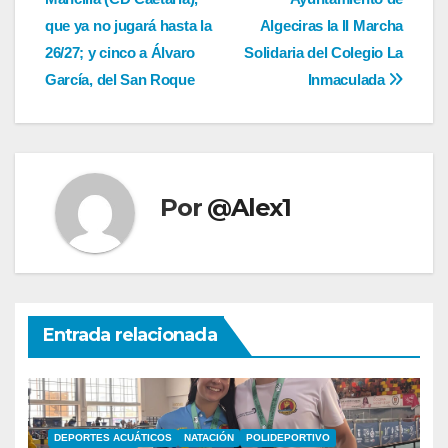
de
que ya no jugará hasta la
Algeciras la II Marcha
entradas
26/27; y cinco a Álvaro
Solidaria del Colegio La
García, del San Roque
Inmaculada
Por
@Alex1
Entrada relacionada
DEPORTES ACUÁTICOS
NATACIÓN
POLIDEPORTIVO