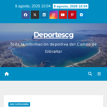
Saltar
9 agosto, 2026 10:04
9 agosto, 2026 10:04
al
contenido
Deportescg
Toda la información deportiva del Campo de
Gibraltar
SIN CATEGORÍA