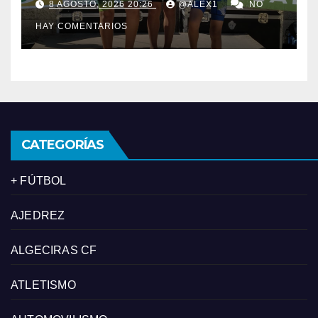
8 AGOSTO, 2026 20:26
@ALEX1
NO
Andalucía de acuatlón
HAY COMENTARIOS
CATEGORÍAS
+ FÚTBOL
AJEDREZ
ALGECIRAS CF
ATLETISMO