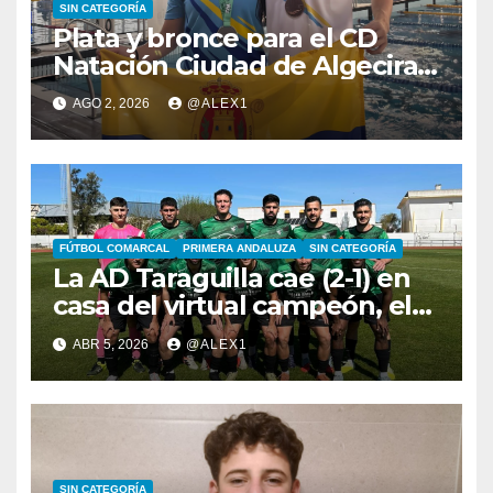
SIN CATEGORÍA
Plata y bronce para el CD
Natación Ciudad de Algeciras
en la segunda jornada del
AGO 2, 2026
@ALEX1
XXXV Andaluz Absoluto-
Junior
FÚTBOL COMARCAL
PRIMERA ANDALUZA
SIN CATEGORÍA
La AD Taraguilla cae (2-1) en
casa del virtual campeón, el
Rayo Sanluqueño, pero sigue
ABR 5, 2026
@ALEX1
en la lucha por el ‘play-off’
SIN CATEGORÍA