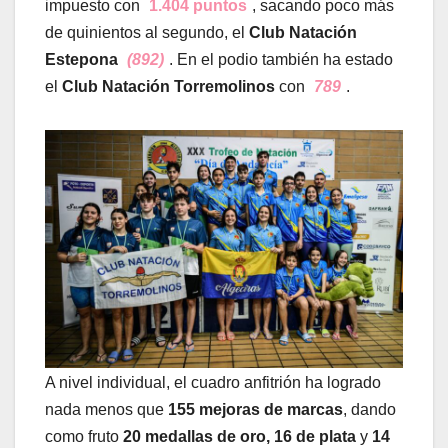
impuesto con
1.404 puntos
, sacando poco más
de quinientos al segundo, el
Club Natación
Estepona
(892)
. En el podio también ha estado
el
Club Natación Torremolinos
con
789
.
A nivel individual, el cuadro anfitrión ha logrado
nada menos que
155 mejoras de marcas
, dando
como fruto
20 medallas de oro, 16 de plata
y
14