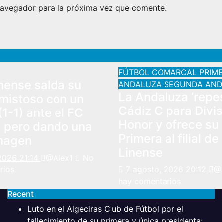
navegador para la próxima vez que comente.
FÚTBOL COMARCAL
PRIM
nense salda su
ANDALUZA
SEGUNDA AND
La Andaluza ‘repes
mistoso con un
Cádiz C para Divi
1-1) ante el FC
Honor y ofrece su
, pero dando una
Primera al filial de
magen
Linense
2026 21:14
@Alex1
No
rios
7 agosto, 2026 20:12
@
hay comentarios
Recent
Luto en el Algeciras Club de Fútbol por el
fallecimiento de su primera y única presidenta: