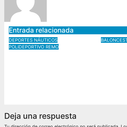
Entrada relacionada
DEPORTES NÁUTICOS
BALONCES
El joven
POLIDEPORTIVO
REMO
El Club Remo de Mar La
linense 
Línea empieza con
recibido
buenas sensaciones el
Juan Fr
Campeonato de España
Ayuntam
de Beach Sprint
ciudad
Ago 7, 2026
@Alex1
Ago 7, 2
Deja una respuesta
Tu dirección de correo electrónico no será publicada.
Lo