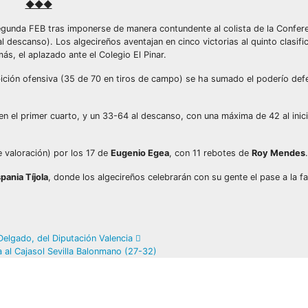
◆◆◆
Segunda FEB tras imponerse de manera contundente al colista de la Confe
l descanso). Los algecireños aventajan en cinco victorias al quinto clasif
ás, el aplazado ante el Colegio El Pinar.
hibición ofensiva (35 de 70 en tiros de campo) se ha sumado el poderío de
 en el primer cuarto, y un 33-64 al descanso, con una máxima de 42 al inici
 valoración) por los 17 de
Eugenio Egea
, con 11 rebotes de
Roy Mendes
.
pania Tíjola
, donde los algecireños celebrarán con su gente el pase a la f
 Delgado, del Diputación Valencia
a al Cajasol Sevilla Balonmano (27-32)