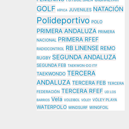
GOLF
NATACIÓN
JUVENILES
HÍPICA
Polideportivo
POLO
PRIMERA ANDALUZA
PRIMERA
PRIMERA RFEF
NACIONAL
RB LINENSE
REMO
RADIOCONTROL
SEGUNDA ANDALUZA
RUGBY
SEGUNDA FEB
TAEKWON-DO ITF
TERCERA
TAEKWONDO
ANDALUZA
TERCERA FEB
TERCERA
TERCERA RFEF
FEDERACIÓN
UD LOS
Vela
VÓLEY PLAYA
VOLEIBOL
BARRIOS
VÓLEY
WATERPOLO
WINDSURF
WINGFOIL