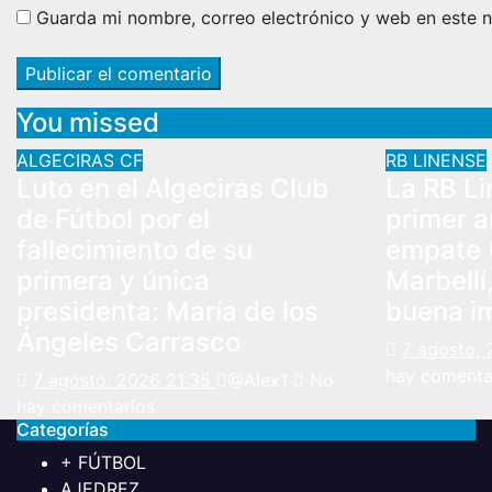
Guarda mi nombre, correo electrónico y web en este 
You missed
ALGECIRAS CF
RB LINENSE
Luto en el Algeciras Club
La RB Li
de Fútbol por el
primer a
fallecimiento de su
empate (
primera y única
Marbellí
presidenta: María de los
buena i
Ángeles Carrasco
7 agosto, 
hay comenta
7 agosto, 2026 21:35
@Alex1
No
hay comentarios
Categorías
+ FÚTBOL
AJEDREZ