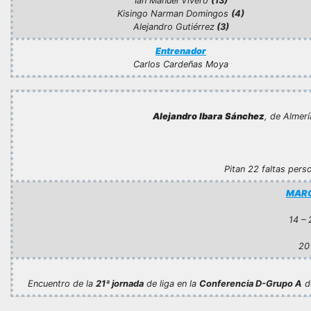
Ian Manuel Vivero
(13)
Kisingo Narman Domingos
(4)
Alejandro Gutiérrez
(3)
Entrenador
Carlos Cardeñas Moya
Alejandro Ibara Sánchez
, de Almerí
Pitan 22 faltas perso
MARC
14 – 
20 
Encuentro de la
21ª jornada
de liga en la
Conferencia D-Grupo A
d