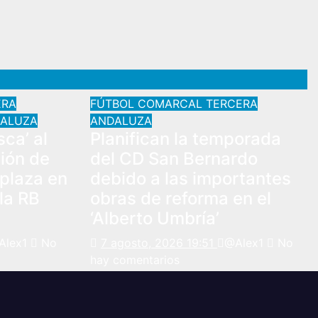
ERA
FÚTBOL COMARCAL
TERCERA
ALUZA
ANDALUZA
ca’ al
Planifican la temporada
sión de
del CD San Bernardo
 plaza en
debido a las importantes
 la RB
obras de reforma en el
‘Alberto Umbría’
Alex1
No
7 agosto, 2026 19:51
@Alex1
No
hay comentarios