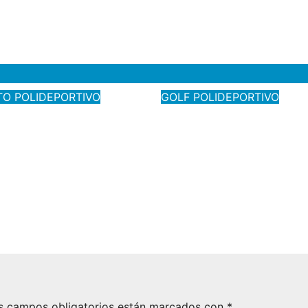
TO
POLIDEPORTIVO
GOLF
POLIDEPORTIVO
 baloncestista
Irene García Sánch
Bruno Benito,
La Hacienda Links
 por el alcalde,
tercera en el
anco, en el
Campeonato de Má
iento de la
costa de Ameli Tr
La Cañada)
026
@Alex1
Ago 7, 2026
@Alex1
s campos obligatorios están marcados con
*