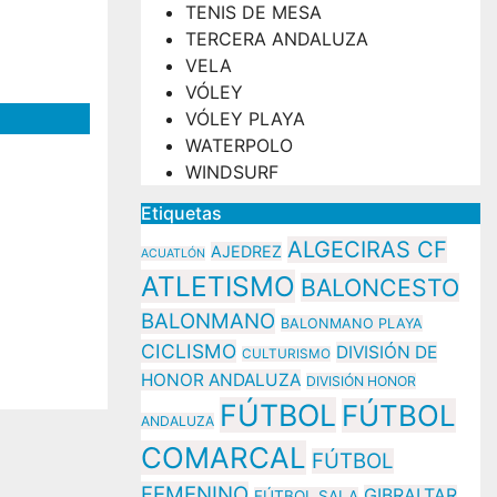
TENIS DE MESA
TERCERA ANDALUZA
VELA
VÓLEY
VÓLEY PLAYA
WATERPOLO
WINDSURF
ez, de
,
Etiquetas
ALGECIRAS CF
AJEDREZ
ACUATLÓN
laga a
ATLETISMO
BALONCESTO
an (CG
BALONMANO
BALONMANO PLAYA
CICLISMO
DIVISIÓN DE
CULTURISMO
HONOR ANDALUZA
DIVISIÓN HONOR
FÚTBOL
FÚTBOL
ANDALUZA
COMARCAL
FÚTBOL
FEMENINO
GIBRALTAR
FÚTBOL SALA