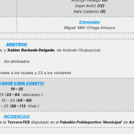
Rodrigo Hidalgo
(0)
Dejan Ilinčić
(12)
Rafa Calderón
(5)
Entrenador
Miguel ‘Miki’ Ortega Amusco
ÁRBITROS:
a; y
Xabier Barbado Delgado
, de Andoain
(Guipuzcoa)
.
Sin eliminados
nales a los locales y 23 a los visitantes
ADOR CADA CUARTO:
19 – 35
29 (
33 – 64
-descanso-)
15 – 24 (
48 – 88
)
– 25 (
68 – 113
-final-)
INCIDENCIAS:
e la
Tercera FEB
disputado en el
Pabellón Polideportivo ‘Municipal’
de
An