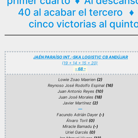
primer cuarto
♦
Al descanso
40 al acabar el tercero
♦
cinco victorias al quin
JAÉN PARAÍSO INT.-SKA LOGISTIC CB ANDÚJAR
(19 + 14 + 15 + 20)
–
68 –
Lowie Zoao Maerien
(2)
Reynoso José Rodolfo Espinal
(16)
Juan Antonio Reyes
(10
)
Juan José Morales
(18)
Javier Martínez
(2)
—
Facundo Adrián Dayer
(-)
Álvaro Toril
(0)
Miracle Bamadu
(-)
Uriel Garcés
(0)