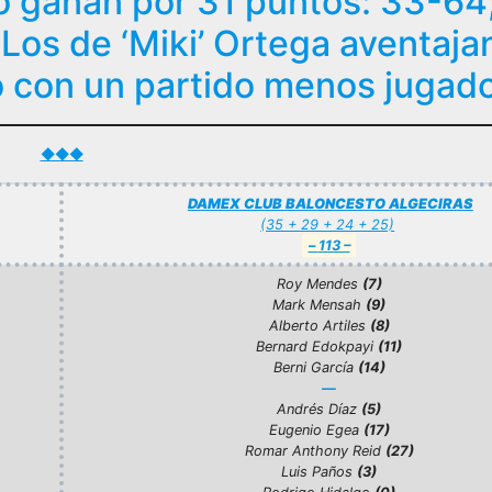
 ganan por 31 puntos: 33-64;
Los de ‘Miki’ Ortega aventaja
to con un partido menos jugad
◆◆◆
DAMEX CLUB BALONCESTO ALGECIRAS
(35 + 29 + 24 + 25)
–
113 –
Roy Mendes
(7)
Mark Mensah
(9)
Alberto Artiles
(
8)
Bernard Edokpayi
(11)
Berni García
(14)
—
Andrés Díaz
(5)
Eugenio Egea
(17)
Romar Anthony Reid
(27)
Luis Paños
(3)