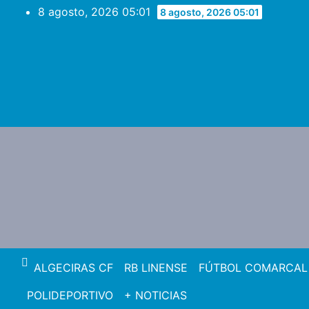
Saltar
8 agosto, 2026 05:01
8 agosto, 2026 05:01
al
contenido
ALGECIRAS CF
RB LINENSE
FÚTBOL COMARCAL
POLIDEPORTIVO
+ NOTICIAS