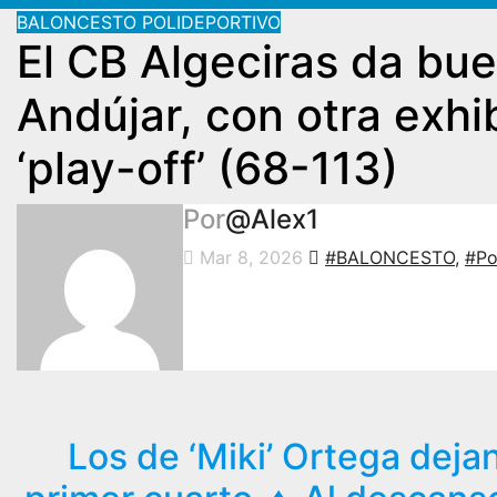
BALONCESTO
POLIDEPORTIVO
El CB Algeciras da bue
Andújar, con otra exhi
‘play-off’ (68-113)
Por
@Alex1
Mar 8, 2026
#BALONCESTO
,
#Po
Los de ‘Miki’ Ortega deja