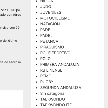
HÍPICA
JUDO
rencia D-Grupo
JUVENILES
icado con otros
MOTOCICLISMO
NATACIÓN
fensivo con 29
PADEL
PÁDEL
o del último
PETANCA
PIRAGÜISMO
POLIDEPORTIVO
POLO
ase de ascenso.
PRIMERA ANDALUZA
RB LINENSE
REMO
RUGBY
SEGUNDA ANDALUZA
Sin categoría
TAEKWONDO
TAEKWONDO ITF