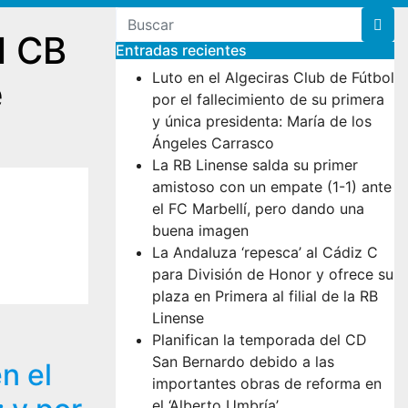
l CB
Entradas recientes
Luto en el Algeciras Club de Fútbol
e
por el fallecimiento de su primera
y única presidenta: María de los
Ángeles Carrasco
La RB Linense salda su primer
amistoso con un empate (1-1) ante
el FC Marbellí, pero dando una
buena imagen
La Andaluza ‘repesca’ al Cádiz C
para División de Honor y ofrece su
plaza en Primera al filial de la RB
Linense
Planifican la temporada del CD
San Bernardo debido a las
n el
importantes obras de reforma en
el ‘Alberto Umbría’