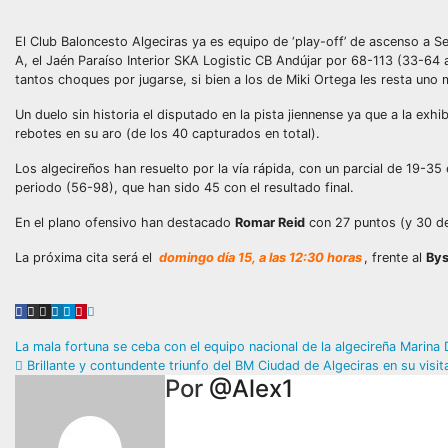
El Club Baloncesto Algeciras ya es equipo de ‘play-off’ de ascenso a 
A, el Jaén Paraíso Interior SKA Logistic CB Andújar por 68-113 (33-64 a
tantos choques por jugarse, si bien a los de Miki Ortega les resta uno m
Un duelo sin historia el disputado en la pista jiennense ya que a la ex
rebotes en su aro (de los 40 capturados en total).
Los algecireños han resuelto por la vía rápida, con un parcial de 19-35
periodo (56-98), que han sido 45 con el resultado final.
En el plano ofensivo han destacado
Romar Reid
con 27 puntos (y 30 de
La próxima cita será el
domingo día 15, a las 12:30 horas
, frente al
Bys
Navegación
La mala fortuna se ceba con el equipo nacional de la algecireña Marina
Brillante y contundente triunfo del BM Ciudad de Algeciras en su visit
de
Por
@Alex1
entradas