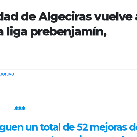
dad de Algeciras vuelve 
a liga prebenjamín,
portivo
◆◆◆
guen un total de 52 mejoras d