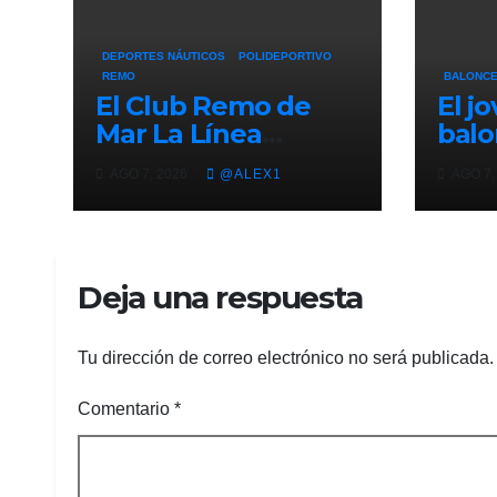
DEPORTES NÁUTICOS
POLIDEPORTIVO
REMO
BALONC
El Club Remo de
El j
Mar La Línea
balo
empieza con
line
AGO 7, 2026
@ALEX1
AGO 7,
buenas sensaciones
Beni
el Campeonato de
el a
España de Beach
Fran
Sprint
Ayun
Deja una respuesta
ciud
Tu dirección de correo electrónico no será publicada.
Comentario
*