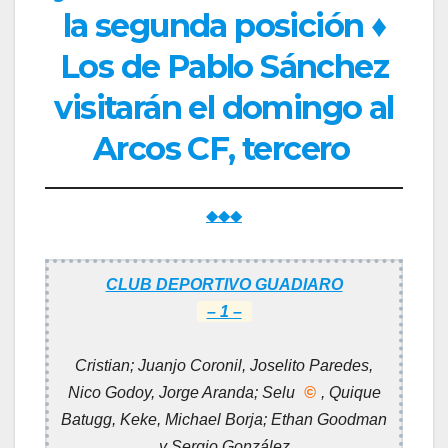
la segunda posición ♦
Los de Pablo Sánchez
visitarán el domingo al
Arcos CF, tercero
◆◆◆
CLUB DEPORTIVO GUADIARO
– 1 –
Cristian; Juanjo Coronil, Joselito Paredes,
Nico Godoy, Jorge Aranda; Selu
©
, Quique
Batugg, Keke, Michael Borja; Ethan Goodman
y Sergio González