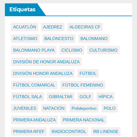
Etiquetas
ACUATLÓN
AJEDREZ
ALGECIRAS CF
ATLETISMO
BALONCESTO
BALONMANO
BALONMANO PLAYA
CICLISMO
CULTURISMO
DIVISIÓN DE HONOR ANDALUZA
DIVISIÓN HONOR ANDALUZA
FÚTBOL
FÚTBOL COMARCAL
FÚTBOL FEMENINO
FÚTBOL SALA
GIBRALTAR
GOLF
HÍPICA
JUVENILES
NATACIÓN
Polideportivo
POLO
PRIMERA ANDALUZA
PRIMERA NACIONAL
PRIMERA RFEF
RADIOCONTROL
RB LINENSE