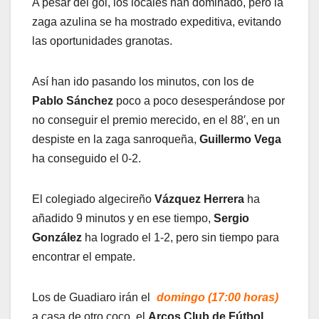
A pesar del gol, los locales han dominado, pero la
zaga azulina se ha mostrado expeditiva, evitando
las oportunidades granotas.
Así han ido pasando los minutos, con los de
Pablo Sánchez
poco a poco desesperándose por
no conseguir el premio merecido, en el 88′, en un
despiste en la zaga sanroqueña,
Guillermo Vega
ha conseguido el 0-2.
El colegiado algecireño
Vázquez Herrera
ha
añadido 9 minutos y en ese tiempo,
Sergio
González
ha logrado el 1-2, pero sin tiempo para
encontrar el empate.
Los de Guadiaro irán el
domingo (17:00 horas)
a casa de otro coco, el
Arcos Club de Fútbol
,