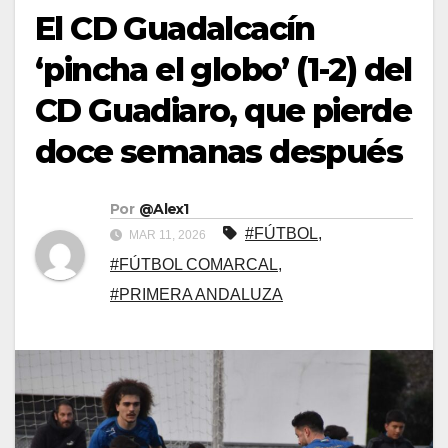
El CD Guadalcacín
‘pincha el globo’ (1-2) del
CD Guadiaro, que pierde
doce semanas después
Por
@Alex1
#FÚTBOL
,
MAR 11, 2026
#FÚTBOL COMARCAL
,
#PRIMERA ANDALUZA