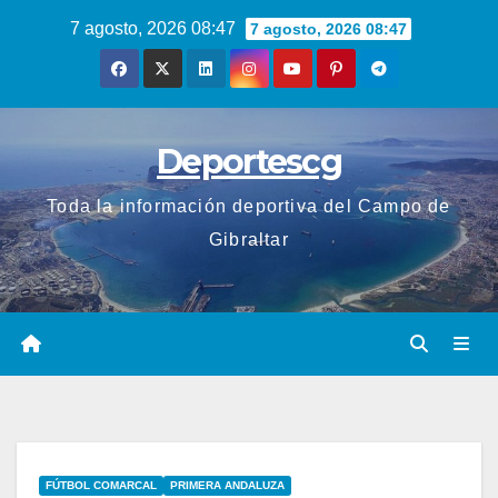
Saltar
7 agosto, 2026 08:47
7 agosto, 2026 08:47
al
contenido
Deportescg
Toda la información deportiva del Campo de
Gibraltar
FÚTBOL COMARCAL
PRIMERA ANDALUZA