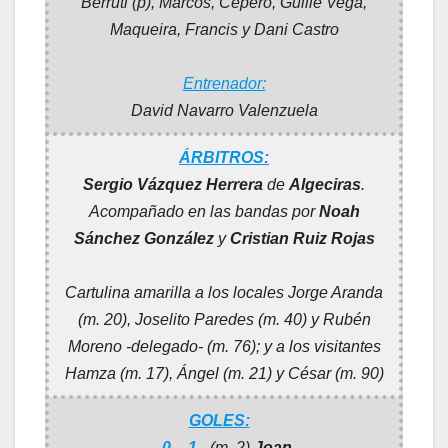
Berruti (p), Marcos, Cepero, Guille Vega,
Maqueira, Francis y Dani Castro
Entrenador:
David Navarro Valenzuela
ÁRBITROS:
Sergio Vázquez Herrera
de
Algeciras
.
Acompañado en las bandas por
Noah
Sánchez González
y
Cristian Ruiz Rojas
Cartulina amarilla a los locales Jorge Aranda
(m. 20), Joselito Paredes (m. 40) y Rubén
Moreno -delegado- (m. 76); y a los visitantes
Hamza (m. 17), Ángel (m. 21) y César (m. 90)
GOLES:
0 – 1
.
(m. 2)
Joan