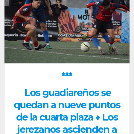
◆◆◆
Los guadiareños se
quedan a nueve puntos
de la cuarta plaza
♦
Los
jerezanos ascienden a