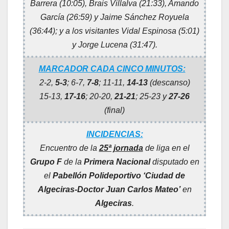
Barrera (10:05), Brais Villalva (21:33), Amando
García (26:59) y Jaime Sánchez Royuela
(36:44); y a los
visitantes Vidal Espinosa (5:01)
y Jorge Lucena (31:47)
.
MARCADOR CADA CINCO MINUTOS:
2-2,
5-3
; 6-7,
7-8
; 11-11,
14-13
(descanso)
15-13,
17-16
; 20-20,
21-21
; 25-23 y
27-26
(final)
INCIDENCIAS:
Encuentro de la
25ª jornada
de liga en el
Grupo F
de la
Primera Nacional
disputado en
el
Pabellón Polideportivo ‘Ciudad de
Algeciras-Doctor Juan Carlos Mateo’
en
Algeciras
.