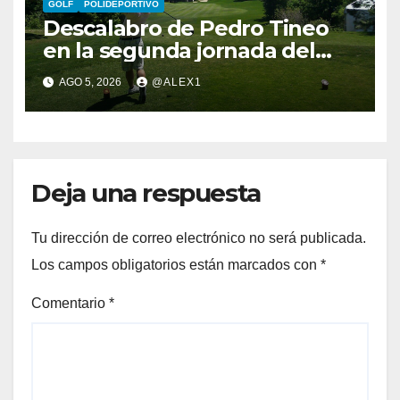
GOLF
POLIDEPORTIVO
Descalabro de Pedro Tineo
en la segunda jornada del
Reid Trophy y Marcos
AGO 5, 2026
@ALEX1
Ledesma pasa el corte por
‘los pelos’
Deja una respuesta
Tu dirección de correo electrónico no será publicada.
Los campos obligatorios están marcados con
*
Comentario
*