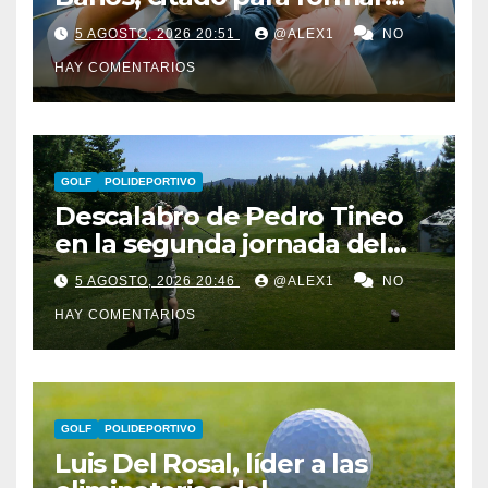
parte del equipo europeo en
5 AGOSTO, 2026 20:51
@ALEX1
NO
el Jacques Léglise Trophy
HAY COMENTARIOS
GOLF
POLIDEPORTIVO
Descalabro de Pedro Tineo
en la segunda jornada del
Reid Trophy y Marcos
5 AGOSTO, 2026 20:46
@ALEX1
NO
Ledesma pasa el corte por
HAY COMENTARIOS
‘los pelos’
GOLF
POLIDEPORTIVO
Luis Del Rosal, líder a las