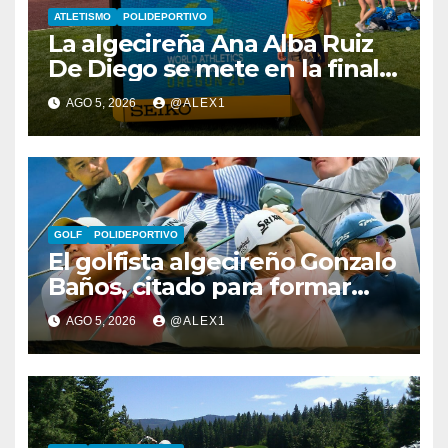
ATLETISMO
POLIDEPORTIVO
La algecireña Ana Alba Ruiz
De Diego se mete en la final
del Mundial Sub-20 con el
AGO 5, 2026
@ALEX1
Relevo Mixto de 4×400
GOLF
POLIDEPORTIVO
El golfista algecireño Gonzalo
Baños, citado para formar
parte del equipo europeo en
AGO 5, 2026
@ALEX1
el Jacques Léglise Trophy