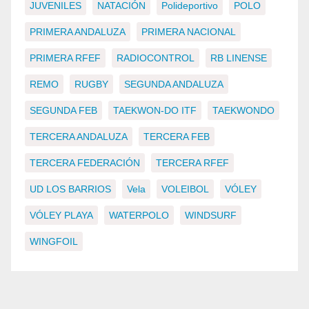
JUVENILES
NATACIÓN
Polideportivo
POLO
PRIMERA ANDALUZA
PRIMERA NACIONAL
PRIMERA RFEF
RADIOCONTROL
RB LINENSE
REMO
RUGBY
SEGUNDA ANDALUZA
SEGUNDA FEB
TAEKWON-DO ITF
TAEKWONDO
TERCERA ANDALUZA
TERCERA FEB
TERCERA FEDERACIÓN
TERCERA RFEF
UD LOS BARRIOS
Vela
VOLEIBOL
VÓLEY
VÓLEY PLAYA
WATERPOLO
WINDSURF
WINGFOIL