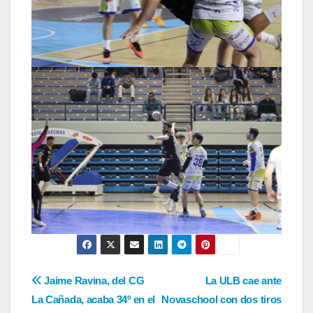
Navegación
Jaime Ravina, del CG
La ULB cae ante
La Cañada, acaba 34º en el
Novaschool con dos tiros