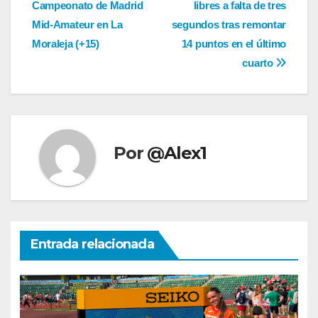
de
Campeonato de Madrid
libres a falta de tres
entradas
Mid-Amateur en La
segundos tras remontar
Moraleja (+15)
14 puntos en el último
cuarto
Por
@Alex1
Entrada relacionada