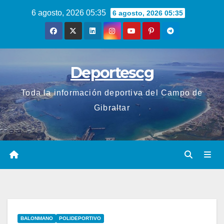
Saltar
6 agosto, 2026 05:35
6 agosto, 2026 05:35
al
contenido
Deportescg
Toda la información deportiva del Campo de
Gibraltar
BALONMANO
POLIDEPORTIVO