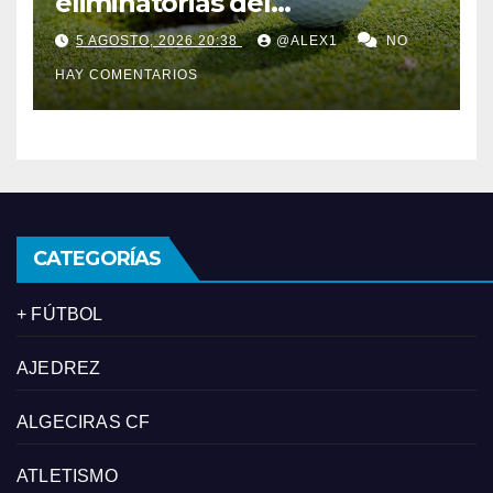
eliminatorias del
Campeonato de Málaga;
5 AGOSTO, 2026 20:38
@ALEX1
NO
Irene García y Sofía Gamilla,
HAY COMENTARIOS
segunda y tercera
CATEGORÍAS
+ FÚTBOL
AJEDREZ
ALGECIRAS CF
ATLETISMO