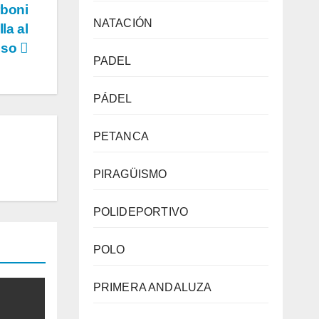
rboni
NATACIÓN
la al
enso
PADEL
PÁDEL
PETANCA
PIRAGÜISMO
POLIDEPORTIVO
POLO
PRIMERA ANDALUZA