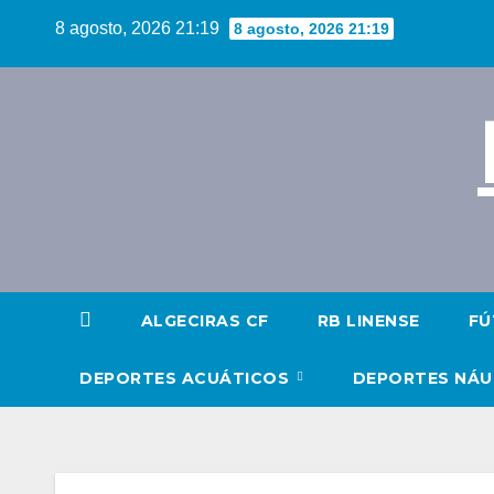
Saltar
8 agosto, 2026 21:19
8 agosto, 2026 21:19
al
contenido
ALGECIRAS CF
RB LINENSE
FÚ
DEPORTES ACUÁTICOS
DEPORTES NÁ