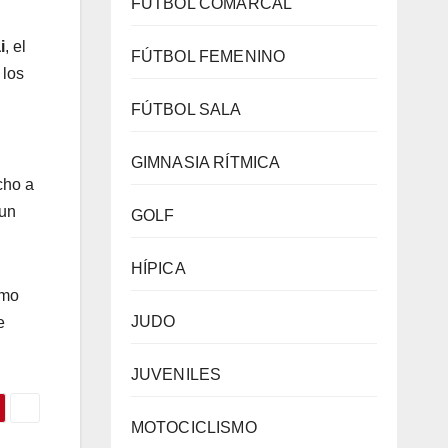
FÚTBOL COMARCAL
i
, el
FÚTBOL FEMENINO
 los
FÚTBOL SALA
GIMNASIA RÍTMICA
cho a
 un
GOLF
HÍPICA
omo
JUDO
e
JUVENILES
MOTOCICLISMO