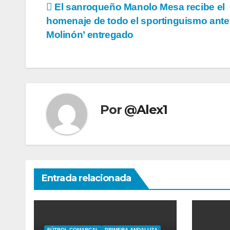
Navegación
El sanroqueño Manolo Mesa recibe el
homenaje de todo el sportinguismo ante 
de
Molinón’ entregado
entradas
Por
@Alex1
Entrada relacionada
FÚTBOL COMARCAL
PRIMERA ANDALUZA