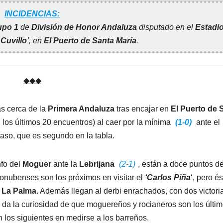
INCIDENCIAS:
upo 1
de
División de Honor Andaluza
disputado en el
Estadi
Cuvillo’
, en
El Puerto de Santa María
.
◆◆◆
s cerca de la
Primera Andaluza
tras encajar en
El Puerto de 
 los últimos 20 encuentros) al caer por la mínima
(1-0)
ante el
paso, que es segundo en la tabla.
nfo del
Moguer
ante la
Lebrijana
(2-1)
, están a doce puntos de
onubenses son los próximos en visitar el
‘Carlos Piña
‘, pero és
e
La Palma
. Además llegan al derbi enrachados, con dos victori
e da la curiosidad de que moguereños y rocianeros son los últi
 los siguientes en medirse a los barreños.