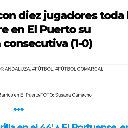
con diez jugadores toda 
e en El Puerto su
consecutiva (1-0)
OR ANDALUZA
,
#FÚTBOL
,
#FÚTBOL COMARCAL
 Barrios en El Puerto/FOTO: Susana Camacho
◆◆◆
illa en el 44′
♦
El Portuense, e