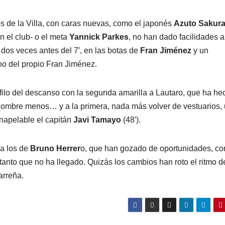
os de la Villa, con caras nuevas, como el japonés
Azuto Sakura
n el club- o el meta
Yannick Parkes
, no han dado facilidades a
 dos veces antes del 7′, en las botas de
Fran Jiménez
y un
no del propio
Fran Jiménez.
l filo del descanso con la segunda amarilla a Lautaro, que ha he
n hombre menos… y a la primera, nada más volver de vestuarios,
napelable el capitán
Javi Tamayo
(48′).
ra los de
Bruno Herrer
o, que han gozado de oportunidades, c
tanto que no ha llegado. Quizás los cambios han roto el ritmo d
arreña.