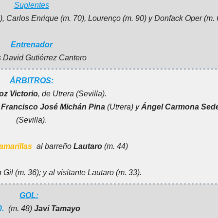
Suplentes
, Carlos Enrique (m. 70), Lourenço (m. 90) y Donfack Oper (m. 
Entrenador
 David Gutiérrez Cantero
ÁRBITROS:
z Victorio
, de Utrera (Sevilla).
s
Francisco José Michán Pina
(Utrera) y
Ángel Carmona Sed
(Sevilla)
.
amarillas
al barreño
Lautaro
(m. 44)
 Gil (m. 36); y al visitante Lautaro (m. 33).
GOL:
0
.
(m. 48)
Javi Tamayo