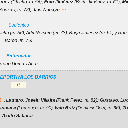
íguez
(Chicho, m. 56)
, Fran Jiménez
(Borja Jiménez, m. 61)
, M
 Romero, m. 73)
; Javi Tamayo
©
Suplentes
hicho (m. 56), Adri Romero (m. 73), Borja Jiménez (m. 61) y Rob
Barba (m. 76)
Entrenador
Bruno Herrero Arias
DEPORTIVA LOS BARRIOS
– 0 –
©
, Lautaro, Joselu Villalta
(Frank Pérez, m. 82)
; Gustavo, Lu
Caravaca
(Lourenço, m. 90)
, Iván Ruiz
(Donfack Oper, m. 66)
; To
Azuto Sakurai
.
.