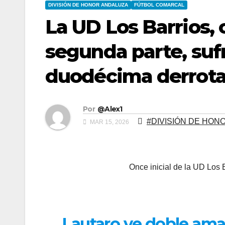
DIVISIÓN DE HONOR ANDALUZA
FÚTBOL COMARCAL
La UD Los Barrios, 
segunda parte, sufr
duodécima derrota 
Por
@Alex1
#DIVISIÓN DE HON
MAR 15, 2026
Once inicial de la UD Los
Lautaro ve doble amar