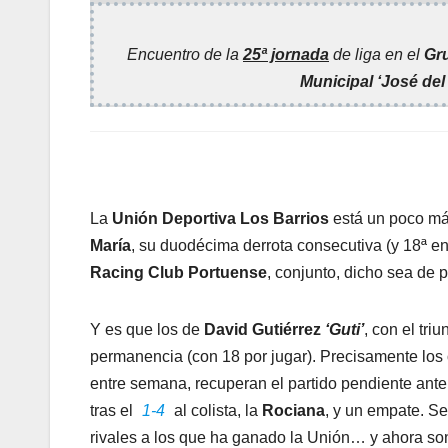
Encuentro de la
25ª jornada
de liga en el
Gr
Municipal ‘José del 
La
Unión Deportiva Los Barrios
está un poco má
María
, su duodécima derrota consecutiva (y 18ª en
Racing Club Portuense
, conjunto, dicho sea de 
Y es que los de
David Gutiérrez
‘Guti’
, con el triu
permanencia (con 18 por jugar). Precisamente los 
entre semana, recuperan el partido pendiente ant
tras el
1-4
al colista, la
Rociana
, y un empate. S
rivales a los que ha ganado la Unión… y ahora son