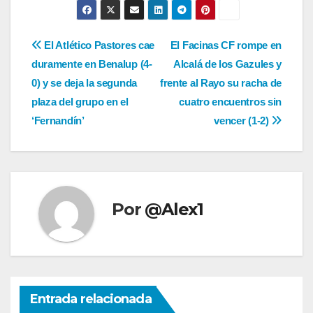
Navegación
El Atlético Pastores cae
El Facinas CF rompe en
duramente en Benalup (4-
Alcalá de los Gazules y
de
0) y se deja la segunda
frente al Rayo su racha de
entradas
plaza del grupo en el
cuatro encuentros sin
‘Fernandín’
vencer (1-2)
Por
@Alex1
Entrada relacionada