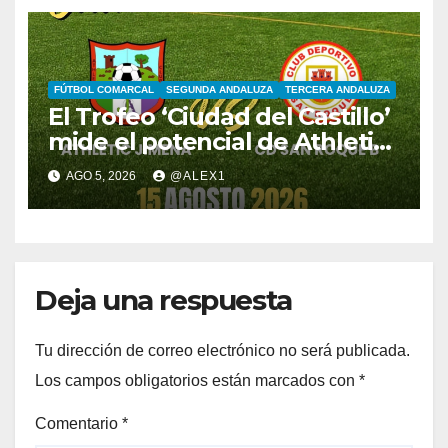
FÚTBOL COMARCAL
SEGUNDA ANDALUZA
TERCERA ANDALUZA
El Trofeo ‘Ciudad del Castillo’
mide el potencial de Athletic
Jimena y del nuevo filial del
AGO 5, 2026
@ALEX1
Club Deportivo San Roque
Deja una respuesta
Tu dirección de correo electrónico no será publicada.
Los campos obligatorios están marcados con
*
Comentario
*