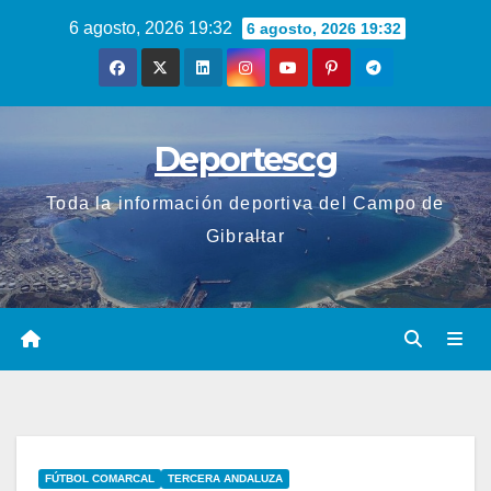
Saltar
6 agosto, 2026 19:32
6 agosto, 2026 19:32
al
contenido
Deportescg
Toda la información deportiva del Campo de
Gibraltar
FÚTBOL COMARCAL
TERCERA ANDALUZA