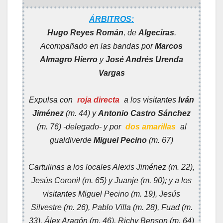
ÁRBITROS:
Hugo Reyes Román
, de
Algeciras
.
Acompañado en las bandas por
Marcos
Almagro Hierro
y
José Andrés Urenda
Vargas
Expulsa con
roja directa
a los visitantes
Iván
Jiménez
(m. 44) y
Antonio Castro Sánchez
(m. 76) -delegado- y por
dos amarillas
al
gualdiverde
Miguel Pecino
(m. 67)
Cartulinas a los locales Alexis Jiménez (m. 22),
Jesús Coronil (m. 65) y Juanje (m. 90); y a los
visitantes Miguel Pecino (m. 19), Jesús
Silvestre (m. 26), Pablo Villa (m. 28), Fuad (m.
33), Álex Aragón (m. 46), Richy Benson (m. 64)