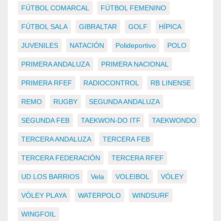
FÚTBOL COMARCAL
FÚTBOL FEMENINO
FÚTBOL SALA
GIBRALTAR
GOLF
HÍPICA
JUVENILES
NATACIÓN
Polideportivo
POLO
PRIMERA ANDALUZA
PRIMERA NACIONAL
PRIMERA RFEF
RADIOCONTROL
RB LINENSE
REMO
RUGBY
SEGUNDA ANDALUZA
SEGUNDA FEB
TAEKWON-DO ITF
TAEKWONDO
TERCERA ANDALUZA
TERCERA FEB
TERCERA FEDERACIÓN
TERCERA RFEF
UD LOS BARRIOS
Vela
VOLEIBOL
VÓLEY
VÓLEY PLAYA
WATERPOLO
WINDSURF
WINGFOIL