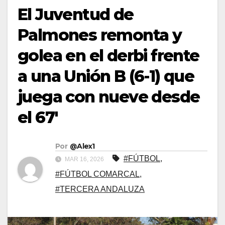
El Juventud de
Palmones remonta y
golea en el derbi frente
a una Unión B (6-1) que
juega con nueve desde
el 67′
Por
@Alex1
#FÚTBOL
,
MAR 16, 2026
#FÚTBOL COMARCAL
,
#TERCERA ANDALUZA