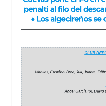
penalti al filo del descan
♦ Los algecireños se
CLUB DEPO
Miralles;
Cristóbal Brea, Juli, Juanra, Fél
Ángel García (p), David