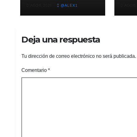
Sergio González
deja
AGO 6, 2026
@ALEX1
AGO 6,
emprenden la
Imps 
aventura italiana:
y te
fichan por la ASD
en l
Atletico Bono
Lea
Deja una respuesta
Tu dirección de correo electrónico no será publicada.
Comentario
*