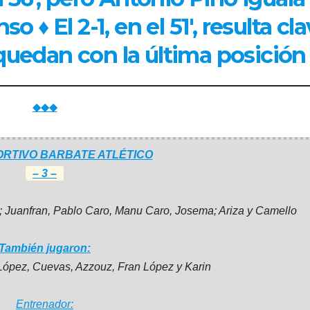
so ♦ El 2-1, en el 51′, resulta cl
 quedan con la última posición
◆◆◆
RTIVO BARBATE ATLÉTICO
– 3 –
ix; Juanfran, Pablo Caro, Manu Caro, Josema; Ariza y Camello
También jugaron:
 López, Cuevas, Azzouz, Fran López y Karin
Entrenador: