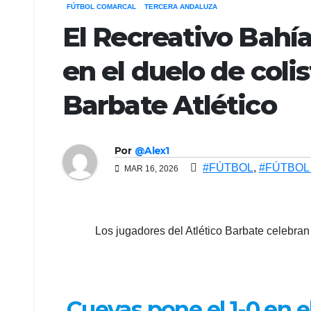
FÚTBOL COMARCAL
TERCERA ANDALUZA
El Recreativo Bahía
en el duelo de coli
Barbate Atlético
Por
@Alex1
#FÚTBOL
,
#FÚTBOL
MAR 16, 2026
Los jugadores del Atlético Barbate celebran
Cuevas pone el 1-0 en e