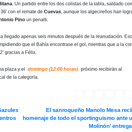
ditana
. Un partido entre los dos colistas de la tabla, saldado con
l 36′ con el remate de
Cuevas
, aunque los algecireños han log
ntonio Pino
un penalti.
 ha llegado apenas seis minutos después de la reanudación. Es
impidiendo que el Bahía encontrase el gol, mientras que a la con
′ gracias a Félix.
ma plaza y el
domingo (12:00 horas)
próximo recibirán al
l de la categoría.
Gazules
El sanroqueño Manolo Mesa reci
uentros
homenaje de todo el sportinguismo ante u
Molinón’ entreg