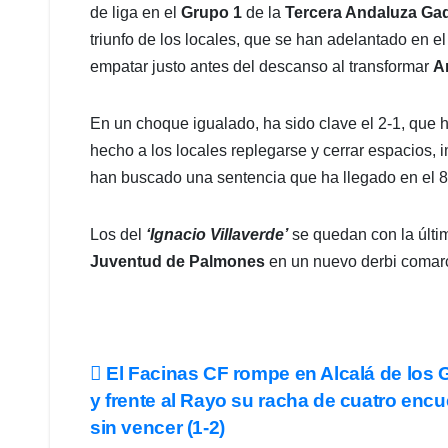
de liga en el
Grupo 1
de la
Tercera Andaluza Ga
triunfo de los locales, que se han adelantado en e
empatar justo antes del descanso al transformar
A
En un choque igualado, ha sido clave el 2-1, que
hecho a los locales replegarse y cerrar espacios, 
han buscado una sentencia que ha llegado en el 82
Los del
‘Ignacio Villaverde’
se quedan con la últi
Juventud de Palmones
en un nuevo derbi comarca
Navegación
El Facinas CF rompe en Alcalá de los 
y frente al Rayo su racha de cuatro enc
de
sin vencer (1-2)