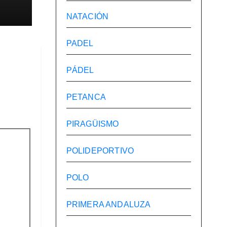
te
NATACIÓN
les
PADEL
PÁDEL
PETANCA
PIRAGÜISMO
POLIDEPORTIVO
POLO
PRIMERA ANDALUZA