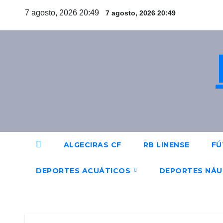
Saltar
7 agosto, 2026 20:49
7 agosto, 2026 20:49
al
contenido
ALGECIRAS CF
RB LINENSE
FÚ
DEPORTES ACUÁTICOS
DEPORTES NÁ