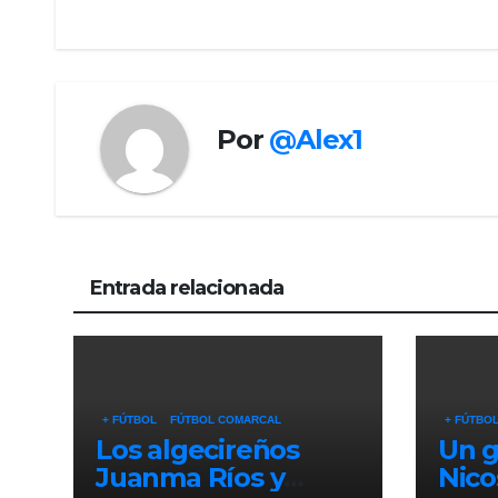
entradas
Por
@Alex1
Entrada relacionada
+ FÚTBOL
FÚTBOL COMARCAL
+ FÚTBO
Los algecireños
Un g
Juanma Ríos y
Nico