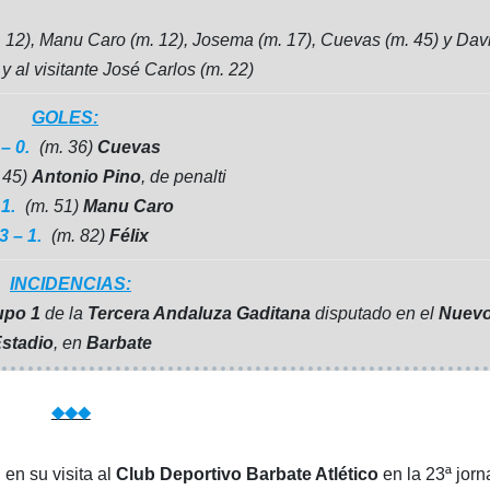
m. 12), Manu Caro (m. 12), Josema (m. 17), Cuevas (m. 45) y Dav
y al visitante José Carlos (m. 22)
GOLES:
 – 0.
(m. 36)
Cuevas
 45)
Antonio Pino
, de penalti
 1.
(m. 51)
Manu Caro
3 – 1.
(m. 82)
Félix
INCIDENCIAS:
upo 1
de la
Tercera Andaluza Gaditana
disputado en el
Nuev
stadio
, en
Barbate
◆◆◆
en su visita al
Club Deportivo Barbate Atlético
en la 23ª jor