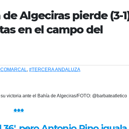
 de Algeciras pierde (3-1
stas en el campo del
 COMARCAL
,
#TERCERA ANDALUZA
 su victoria ante el Bahía de Algeciras/FOTO: @barbateatletico
◆◆◆
l 36′, pero Antonio Pino iguala