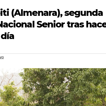
ti (Almenara), segunda
acional Senior tras hac
 día
ivo