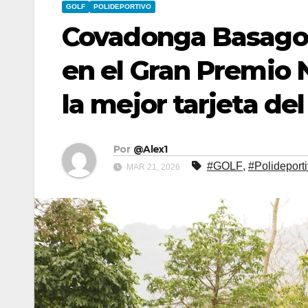
GOLF
POLIDEPORTIVO
Covadonga Basagoi
en el Gran Premio N
la mejor tarjeta del
Por
@Alex1
#GOLF
,
#Polideport
MAR 21, 2026