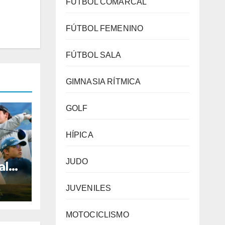
FÚTBOL COMARCAL
FÚTBOL FEMENINO
FÚTBOL SALA
GIMNASIA RÍTMICA
GOLF
HÍPICA
JUDO
alo
ra
JUVENILES
l
 en
se
MOTOCICLISMO