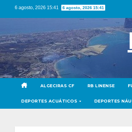
Saltar
6 agosto, 2026 15:41
6 agosto, 2026 15:41
al
contenido
ALGECIRAS CF
RB LINENSE
F
DEPORTES ACUÁTICOS
DEPORTES NÁ