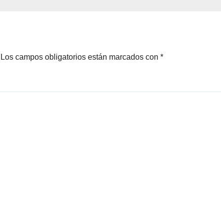
r a beneficio
del Campeonato
Apron
Málaga Match P
Los campos obligatorios están marcados con
*