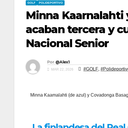
GOLF
POLIDEPORTIVO
Minna Kaarnalahti 
acaban tercera y c
Nacional Senior
Por
@Alex1
#GOLF
,
#Polideportiv
MAR 22, 2026
Minna Kaamalahti (de azul) y Covadonga Basago
La finlandesa del Real 