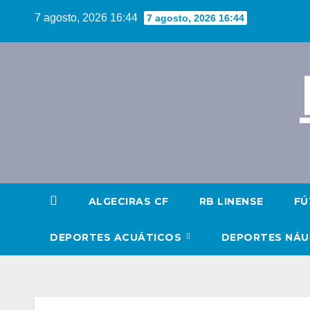
Saltar
7 agosto, 2026 16:44
7 agosto, 2026 16:44
al
contenido
ALGECIRAS CF
RB LINENSE
FÚ
DEPORTES ACUÁTICOS
DEPORTES NÁ