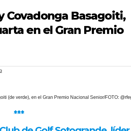
y Covadonga Basagoiti,
uarta en el Gran Premio
o
iti (de verde), en el Gran Premio Nacional Senior/FOTO: @rfe
◆◆◆
Club de Golf Sotogrande, líder 