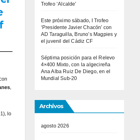
Trofeo ‘Alcalde’
e
Este próximo sábado, I Trofeo
f
‘Presidente Javier Chacón’ con
AD Taraguilla, Bruno’s Magpies y
el juvenil del Cádiz CF
Séptima posición para el Relevo
4×400 Mixto, con la algecireña
Ana Alba Ruiz De Diego, en el
Mundial Sub-20
con
anes
,
Archivos
1), lo
agosto 2026