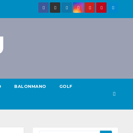
g
O
BALONMANO
GOLF