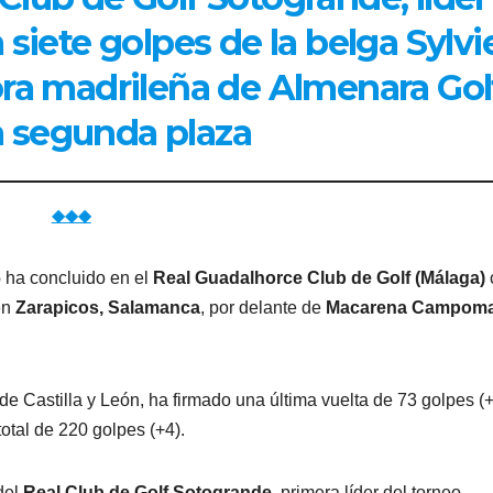
 siete golpes de la belga Sylvi
ra madrileña de Almenara Gol
a segunda plaza
◆◆◆
6
ha concluido en el
Real Guadalhorce Club de Golf
(Málaga)
en
Zarapicos, Salamanca
, por delante de
Macarena Campom
e Castilla y León, ha firmado una última vuelta de 73 golpes (+
total de 220 golpes (+4).
 del
Real Club de Golf Sotogrande
, primera líder del torneo,