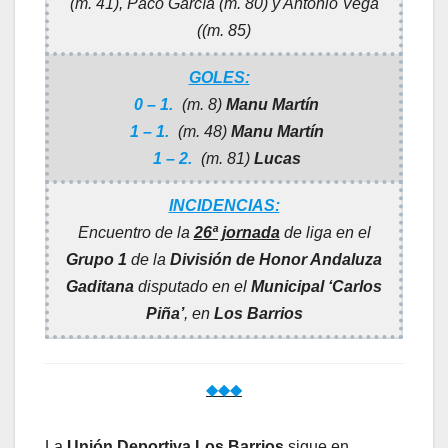
(m. 41), Paco García (m. 80) y Antonio Vega
((m. 85)
GOLES:
0 – 1.
(m. 8)
Manu Martín
1 – 1.
(m. 48)
Manu Martín
1 – 2.
(m. 81)
Lucas
INCIDENCIAS:
Encuentro de la
26ª jornada
de liga en el
Grupo 1
de la
División de Honor Andaluza
Gaditana
disputado en el
Municipal ‘Carlos
Piña’
, en
Los Barrios
◆◆◆
La
Unión Deportiva Los Barrios
sigue en