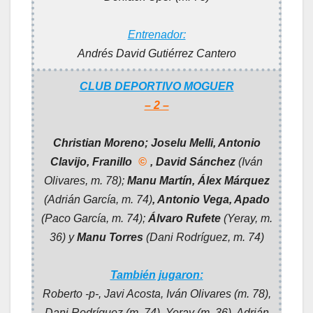
Entrenador:
Andrés David Gutiérrez Cantero
CLUB DEPORTIVO MOGUER
– 2 –
Christian Moreno; Joselu Melli, Antonio
Clavijo, Franillo
©
, David Sánchez
(Iván
Olivares, m. 78);
Manu Martín, Álex Márquez
(Adrián García, m. 74)
, Antonio Vega, Apado
(Paco García, m. 74);
Álvaro Rufete
(Yeray, m.
36) y
Manu Torres
(Dani Rodríguez, m. 74)
También jugaron:
Roberto -p-, Javi Acosta, Iván Olivares (m. 78),
Dani Rodríguez (m. 74), Yeray (m. 36), Adrián