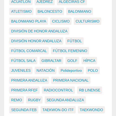
ACUATLÓN
AJEDREZ
ALGECIRAS CF
ATLETISMO
BALONCESTO
BALONMANO
BALONMANO PLAYA
CICLISMO
CULTURISMO
DIVISIÓN DE HONOR ANDALUZA
DIVISIÓN HONOR ANDALUZA
FÚTBOL
FÚTBOL COMARCAL
FÚTBOL FEMENINO
FÚTBOL SALA
GIBRALTAR
GOLF
HÍPICA
JUVENILES
NATACIÓN
Polideportivo
POLO
PRIMERA ANDALUZA
PRIMERA NACIONAL
PRIMERA RFEF
RADIOCONTROL
RB LINENSE
REMO
RUGBY
SEGUNDA ANDALUZA
SEGUNDA FEB
TAEKWON-DO ITF
TAEKWONDO