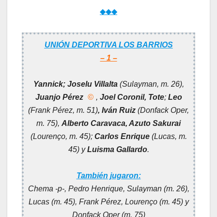
◆◆◆
UNIÓN DEPORTIVA LOS BARRIOS
– 1 –
Yannick; Joselu Villalta
(Sulayman, m. 26),
Juanjo Pérez
©
,
Joel Coronil, Tote
;
Leo
(Frank Pérez, m. 51)
, Iván Ruiz
(Donfack Oper,
m. 75),
Alberto Caravaca, Azuto Sakurai
(Lourenço, m. 45);
Carlos Enrique
(Lucas, m.
45) y
Luisma Gallardo
.
También jugaron:
Chema -p-, Pedro Henrique, Sulayman (m. 26),
Lucas (m. 45), Frank Pérez, Lourenço (m. 45) y
Donfack Oper (m. 75)