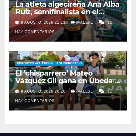
La atleta algecireña Ana Alba
Ruiz, semifinalista en el
Mundial Sub-20 con el relevo
8 AGOSTO, 2026 21:13
@ALEX1
NO
4×400 femenino
HAY COMENTARIOS
DEPORTES ACUÁTICOS
POLIDEPORTIVO
El ‘chisparrero’ Mateo
Vázquez Gil gana en Úbeda y
se proclama subcampeón de
8 AGOSTO, 2026 20:26
@ALEX1
NO
Andalucía de acuatlón
HAY COMENTARIOS