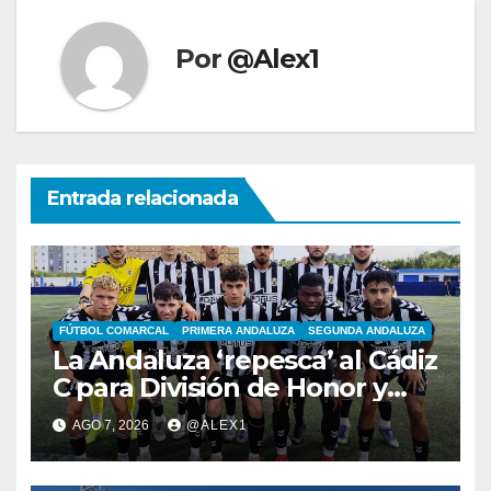
Por
@Alex1
Entrada relacionada
FÚTBOL COMARCAL
PRIMERA ANDALUZA
SEGUNDA ANDALUZA
La Andaluza ‘repesca’ al Cádiz
C para División de Honor y
ofrece su plaza en Primera al
AGO 7, 2026
@ALEX1
filial de la RB Linense