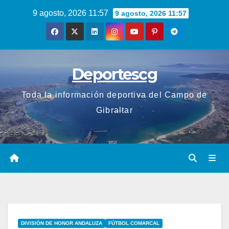
Saltar
9 agosto, 2026 11:57
9 agosto, 2026 11:57
al
contenido
Deportescg
Toda la información deportiva del Campo de
Gibraltar
DIVISIÓN DE HONOR ANDALUZA
FÚTBOL COMARCAL