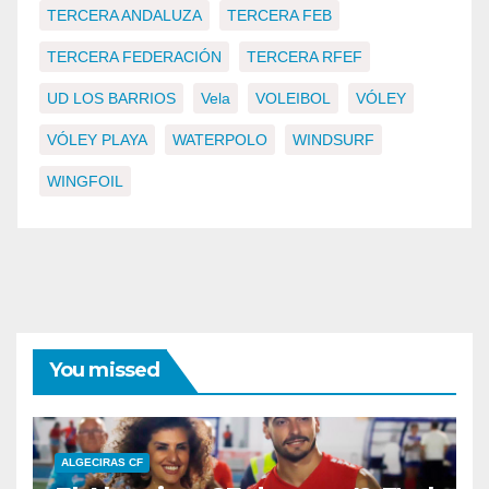
TERCERA ANDALUZA
TERCERA FEB
TERCERA FEDERACIÓN
TERCERA RFEF
UD LOS BARRIOS
Vela
VOLEIBOL
VÓLEY
VÓLEY PLAYA
WATERPOLO
WINDSURF
WINGFOIL
You missed
ALGECIRAS CF