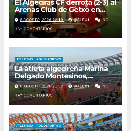
El Algeciras CF derrota (2-3) al
Arenas Club de Getxo en
Lanzarote y lleva a sus
8 AGOSTO, 2026 22:19
@ALEX1
NO
vitrinas el LVII Torneo ‘San
HAY COMENTARIOS
Ginés’
ATLETISMO
POLIDEPORTIVO
La atleta algecireña Marina
Delgado Montesinos,
finalista con el relevo 4×100
8 AGOSTO, 2026 21:32
@ALEX1
NO
en el Campeonato del
HAY COMENTARIOS
Mundo Sub-20
ATLETISMO
POLIDEPORTIVO