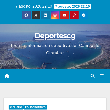
Saltar
7 agosto, 2026 22:10
7 agosto, 2026 22:10
al
contenido
Deportescg
Toda la información deportiva del Campo de
Gibraltar
CICLISMO
POLIDEPORTIVO