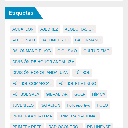
Etiquetas
ACUATLÓN
AJEDREZ
ALGECIRAS CF
ATLETISMO
BALONCESTO
BALONMANO
BALONMANO PLAYA
CICLISMO
CULTURISMO
DIVISIÓN DE HONOR ANDALUZA
DIVISIÓN HONOR ANDALUZA
FÚTBOL
FÚTBOL COMARCAL
FÚTBOL FEMENINO
FÚTBOL SALA
GIBRALTAR
GOLF
HÍPICA
JUVENILES
NATACIÓN
Polideportivo
POLO
PRIMERA ANDALUZA
PRIMERA NACIONAL
PRIMERA RFEF
RADIOCONTROL
RB LINENSE