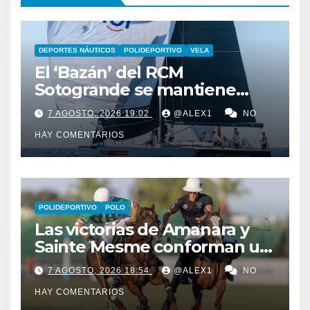
DEPORTES NÁUTICOS
POLIDEPORTIVO
VELA
El ‘Bazán’ del RCM
Sotogrande se mantiene
duodécimo a falta de una
7 AGOSTO, 2026 19:02
@ALEX1
NO
jornada en la 44ª Copa del
HAY COMENTARIOS
Rey Mapfre
POLIDEPORTIVO
POLO
Las victorias de Amanara y
Sainte Mesme conforman un
domingo de ‘infarto’ por las
7 AGOSTO, 2026 18:54
@ALEX1
NO
semifinales del alto hándicap
HAY COMENTARIOS