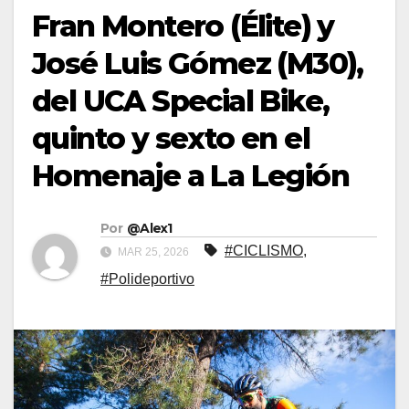
Fran Montero (Élite) y
José Luis Gómez (M30),
del UCA Special Bike,
quinto y sexto en el
Homenaje a La Legión
Por
@Alex1
#CICLISMO
,
MAR 25, 2026
#Polideportivo