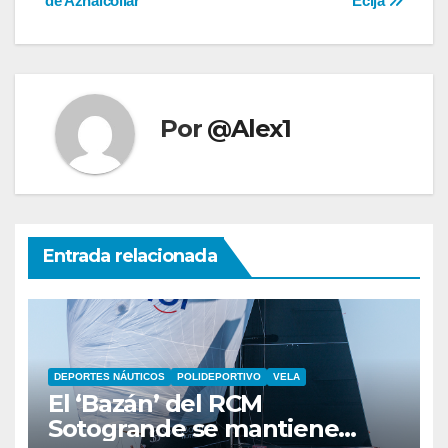
de Aznalcóllar
Écija
Por
@Alex1
Entrada relacionada
DEPORTES NÁUTICOS
POLIDEPORTIVO
VELA
El ‘Bazán’ del RCM
Sotogrande se mantiene