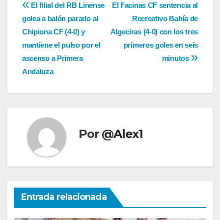
Navegación
El filial del RB Linense
El Facinas CF sentencia al
golea a balón parado al
Recreativo Bahía de
de
Chipiona CF (4-0) y
Algeciras (4-0) con los tres
entradas
mantiene el pulso por el
primeros goles en seis
ascenso a Primera
minutos
Andaluza
Por
@Alex1
Entrada relacionada