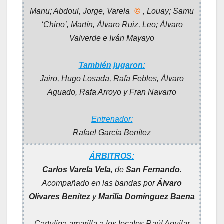
Manu; Abdoul, Jorge, Varela
©
, Louay; Samu
‘Chino’, Martín, Álvaro Ruiz, Leo; Álvaro
Valverde e Iván Mayayo
También jugaron:
Jairo
, Hugo Losada, Rafa Febles, Álvaro
Aguado, Rafa Arroyo y Fran Navarro
Entrenador:
Rafael García Benítez
ÁRBITROS:
Carlos Varela Vela
, de
San Fernando
.
Acompañado en las bandas por
Álvaro
Olivares Benítez
y
Marilia Domínguez Baena
Cartulina amarilla a los locales Raúl Aguilar