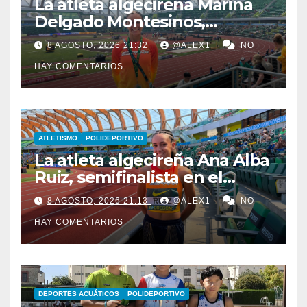
La atleta algecireña Marina
Delgado Montesinos,
finalista con el relevo 4×100
8 AGOSTO, 2026 21:32
@ALEX1
NO
en el Campeonato del
HAY COMENTARIOS
Mundo Sub-20
ATLETISMO
POLIDEPORTIVO
La atleta algecireña Ana Alba
Ruiz, semifinalista en el
Mundial Sub-20 con el relevo
8 AGOSTO, 2026 21:13
@ALEX1
NO
4×400 femenino
HAY COMENTARIOS
DEPORTES ACUÁTICOS
POLIDEPORTIVO