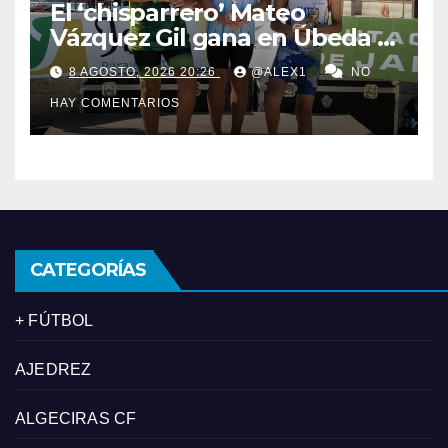
El ‘chisparrero’ Mateo
Vázquez Gil gana en Úbeda y
se proclama subcampeón de
8 AGOSTO, 2026 20:26
@ALEX1
NO
Andalucía de acuatlón
HAY COMENTARIOS
CATEGORÍAS
+ FÚTBOL
AJEDREZ
ALGECIRAS CF