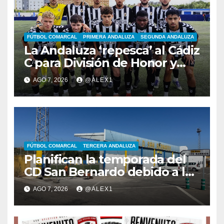
FÚTBOL COMARCAL
PRIMERA ANDALUZA
SEGUNDA ANDALUZA
La Andaluza ‘repesca’ al Cádiz
C para División de Honor y
ofrece su plaza en Primera al
AGO 7, 2026
@ALEX1
filial de la RB Linense
FÚTBOL COMARCAL
TERCERA ANDALUZA
Planifican la temporada del
CD San Bernardo debido a las
importantes obras de
AGO 7, 2026
@ALEX1
reforma en el ‘Alberto
Umbría’