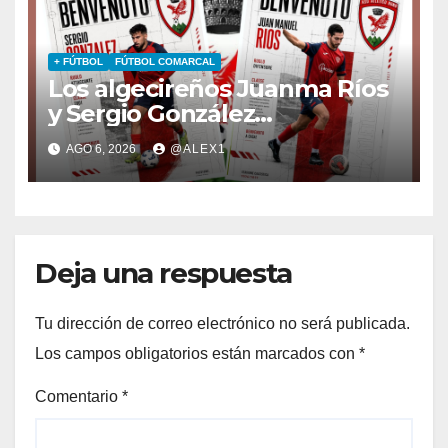
+ FÚTBOL
FÚTBOL COMARCAL
Los algecireños Juanma Ríos
y Sergio González
emprenden la aventura
AGO 6, 2026
@ALEX1
italiana: fichan por la ASD
Atletico Bono
Deja una respuesta
Tu dirección de correo electrónico no será publicada.
Los campos obligatorios están marcados con
*
Comentario
*