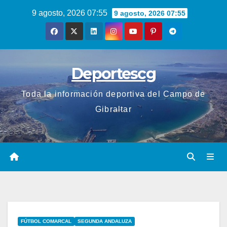
Saltar
9 agosto, 2026 07:55
9 agosto, 2026 07:55
al
contenido
Deportescg
Toda la información deportiva del Campo de
Gibraltar
FÚTBOL COMARCAL
SEGUNDA ANDALUZA