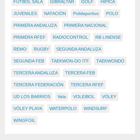
FÚTBOL SALA
GIBRALTAR
GOLF
HÍPICA
JUVENILES
NATACIÓN
Polideportivo
POLO
PRIMERA ANDALUZA
PRIMERA NACIONAL
PRIMERA RFEF
RADIOCONTROL
RB LINENSE
REMO
RUGBY
SEGUNDA ANDALUZA
SEGUNDA FEB
TAEKWON-DO ITF
TAEKWONDO
TERCERA ANDALUZA
TERCERA FEB
TERCERA FEDERACIÓN
TERCERA RFEF
UD LOS BARRIOS
Vela
VOLEIBOL
VÓLEY
VÓLEY PLAYA
WATERPOLO
WINDSURF
WINGFOIL