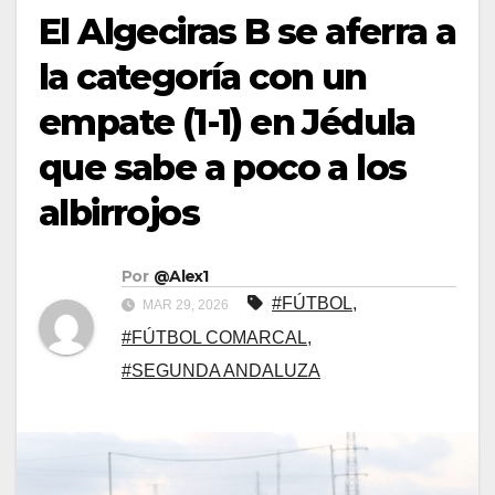
El Algeciras B se aferra a
la categoría con un
empate (1-1) en Jédula
que sabe a poco a los
albirrojos
Por
@Alex1
#FÚTBOL
,
MAR 29, 2026
#FÚTBOL COMARCAL
,
#SEGUNDA ANDALUZA