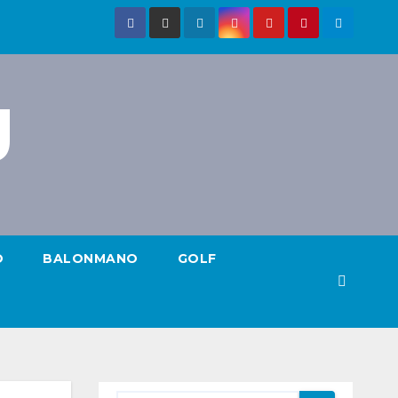
g
O
BALONMANO
GOLF