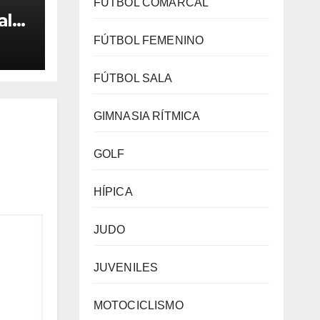
FÚTBOL COMARCAL
alo
ra
FÚTBOL FEMENINO
l
 en
FÚTBOL SALA
se
GIMNASIA RÍTMICA
GOLF
HÍPICA
JUDO
JUVENILES
MOTOCICLISMO