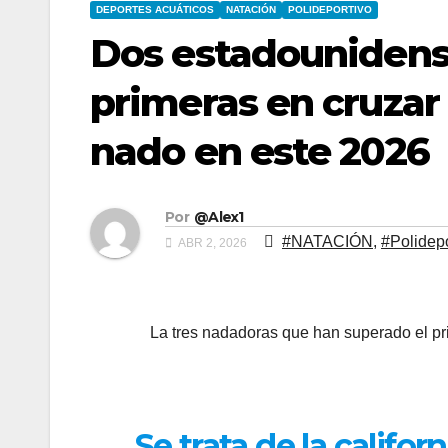
DEPORTES ACUÁTICOS
NATACIÓN
POLIDEPORTIVO
Dos estadounidense
primeras en cruzar 
nado en este 2026
Por
@Alex1
#NATACIÓN
,
#Polidepo
ABR 2, 2026
La tres nadadoras que han superado el p
Se trata de la califo