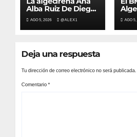
La algecireña Ana
El B
Alba Ruiz De Diego
Alge
se mete en la final
Gonz
AGO 5, 2026
@ALEX1
AGO 5,
del Mundial Sub-20
en 
con el Relevo Mixto
con 
de 4×400
Flor
Gonz
Deja una respuesta
Tu dirección de correo electrónico no será publicada.
Comentario
*