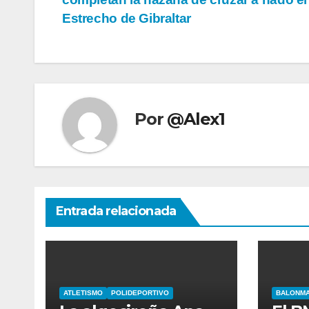
de
Estrecho de Gibraltar
entradas
Por
@Alex1
Entrada relacionada
ATLETISMO
POLIDEPORTIVO
BALONM