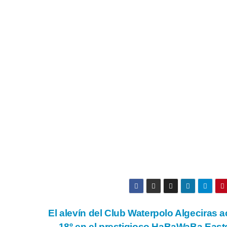
El alevín del Club Waterpolo Algeciras 
18º en el prestigioso HaBaWaBa East