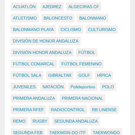
ACUATLÓN
AJEDREZ
ALGECIRAS CF
ATLETISMO
BALONCESTO
BALONMANO
BALONMANO PLAYA
CICLISMO
CULTURISMO
DIVISIÓN DE HONOR ANDALUZA
DIVISIÓN HONOR ANDALUZA
FÚTBOL
FÚTBOL COMARCAL
FÚTBOL FEMENINO
FÚTBOL SALA
GIBRALTAR
GOLF
HÍPICA
JUVENILES
NATACIÓN
Polideportivo
POLO
PRIMERA ANDALUZA
PRIMERA NACIONAL
PRIMERA RFEF
RADIOCONTROL
RB LINENSE
REMO
RUGBY
SEGUNDA ANDALUZA
SEGUNDA FEB
TAEKWON-DO ITF
TAEKWONDO