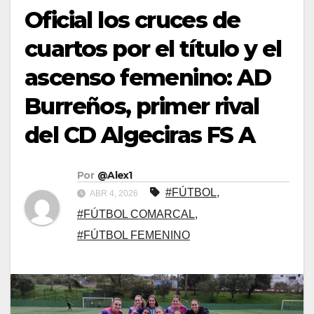
Oficial los cruces de
cuartos por el título y el
ascenso femenino: AD
Burreños, primer rival
del CD Algeciras FS A
Por
@Alex1
#FÚTBOL
,
ABR 4, 2026
#FÚTBOL COMARCAL
,
#FÚTBOL FEMENINO