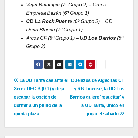
Vejer Balompié (7º Grupo 2) – Grupo
Empresa Bazán (6º Grupo 1)
CD La Rock Puente
(6º Grupo 2) – CD
Doña Blanca (7º Grupo 1)
Arcos CF (8º Grupo 1) –
UD Los Barrios
(5º
Grupo 2)
Navegación
La UD Tarifa cae ante el
Duelazos de Algeciras CF
Xerez DFC B (0-1) y deja
y RB Linense; la UD Los
de
escapar la opción de
Barrios quiere ‘resucitar’ y
entradas
dormir a un punto de la
la UD Tarifa, único en
quinta plaza
jugar el sábado