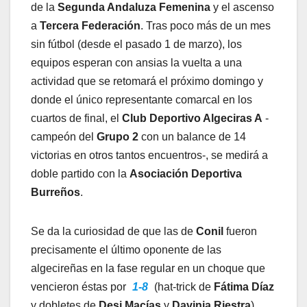
de la
Segunda Andaluza
Femenina
y el ascenso
a
Tercera Federación
. Tras poco más de un mes
sin fútbol (desde el pasado 1 de marzo), los
equipos esperan con ansias la vuelta a una
actividad que se retomará el próximo domingo y
donde el único representante comarcal en los
cuartos de final, el
Club Deportivo Algeciras A
-
campeón del
Grupo 2
con un balance de 14
victorias en otros tantos encuentros-, se medirá a
doble partido con la
Asociación Deportiva
Burreños
.
Se da la curiosidad de que las de
Conil
fueron
precisamente el último oponente de las
algecireñas en la fase regular en un choque que
vencieron éstas por
1-8
(hat-trick de
Fátima Díaz
y dobletes de
Desi Macías
y
Davinia Riestra
).