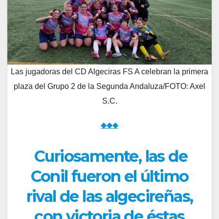
Las jugadoras del CD Algeciras FS A celebran la primera
plaza del Grupo 2 de la Segunda Andaluza/FOTO: Axel
S.C.
◆◆◆
Curiosamente, las de
Conil fueron el último
rival de las algecireñas,
con victoria de éstas